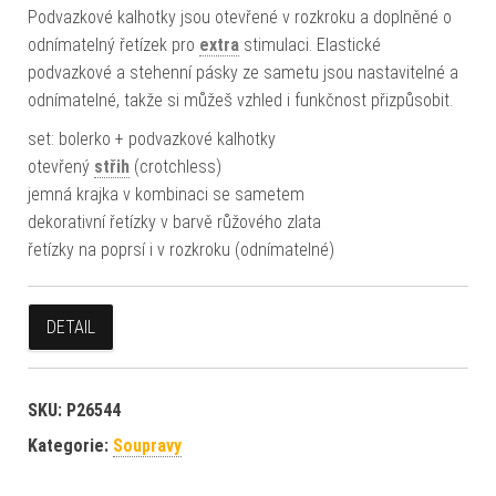
Podvazkové kalhotky jsou otevřené v rozkroku a doplněné o
odnímatelný řetízek pro
extra
stimulaci. Elastické
podvazkové a stehenní pásky ze sametu jsou nastavitelné a
odnímatelné, takže si můžeš vzhled i funkčnost přizpůsobit.
set: bolerko + podvazkové kalhotky
otevřený
střih
(crotchless)
jemná krajka v kombinaci se sametem
dekorativní řetízky v barvě růžového zlata
řetízky na poprsí i v rozkroku (odnímatelné)
DETAIL
SKU:
P26544
Kategorie:
Soupravy