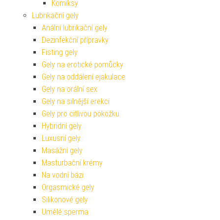
Komiksy
Lubrikační gely
Anální lubrikační gely
Dezinfekční přípravky
Fisting gely
Gely na erotické pomůcky
Gely na oddálení ejakulace
Gely na orální sex
Gely na silnější erekci
Gely pro citlivou pokožku
Hybridní gely
Luxusní gely
Masážní gely
Masturbační krémy
Na vodní bázi
Orgasmické gely
Silikonové gely
Umělé sperma