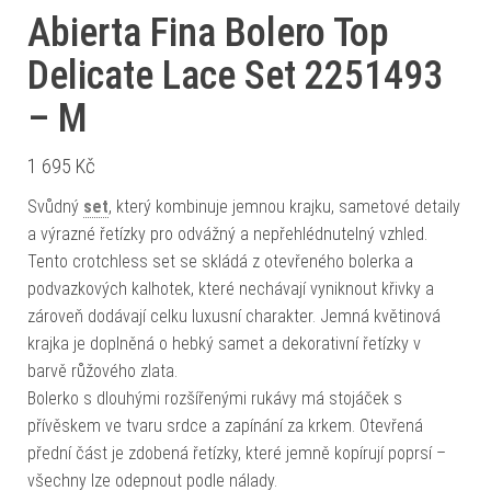
Abierta Fina Bolero Top
Delicate Lace Set 2251493
– M
1 695
Kč
Svůdný
set
, který kombinuje jemnou krajku, sametové detaily
a výrazné řetízky pro odvážný a nepřehlédnutelný vzhled.
Tento crotchless set se skládá z otevřeného bolerka a
podvazkových kalhotek, které nechávají vyniknout křivky a
zároveň dodávají celku luxusní charakter. Jemná květinová
krajka je doplněná o hebký samet a dekorativní řetízky v
barvě růžového zlata.
Bolerko s dlouhými rozšířenými rukávy má stojáček s
přívěskem ve tvaru srdce a zapínání za krkem. Otevřená
přední část je zdobená řetízky, které jemně kopírují poprsí –
všechny lze odepnout podle nálady.