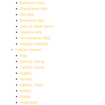
Nafukovací dilda
Oboustranná dilda
Obří dilda
Realistická dilda
Sady na odlitek penisu
Skleněná dilda
Termoreaktivní dilda
Vaginální dilatátory
Erotické oblečení
Body
Catsuity, overaly
Catsuity, overaly
Doplňky
Harness
Kalhotky, Tanga
Korzety
Košilky
Podprsenky