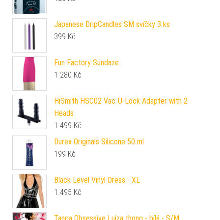
Japanese DripCandles SM svíčky 3 ks
399
Kč
Fun Factory Sundaze
1 280
Kč
HiSmith HSC02 Vac-U-Lock Adapter with 2
Heads
1 499
Kč
Durex Originals Silicone 50 ml
199
Kč
Black Level Vinyl Dress - XL
1 495
Kč
Tanga Obsessive Luiza thong - bílá - S/M