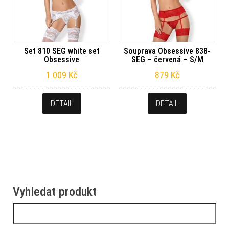
Set 810 SEG white set
Souprava Obsessive 838-
Obsessive
SEG – červená – S/M
1 009
Kč
879
Kč
DETAIL
DETAIL
Vyhledat produkt
Vyhledávání