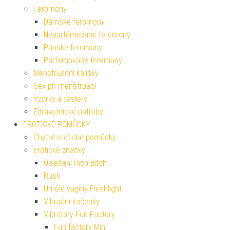
Feromony
Dámské feromony
Neparfémované feromony
Pánské feromony
Parfémované feromony
Menstruační kalíšky
Sex při menstruaci
Vzorky a testery
Zdravotnické potřeby
EROTICKÉ POMŮCKY
Chytré erotické pomůcky
Erotické značky
Oblečení Rich Bitch
Rush
Umělé vagíny Fleshlight
Vibrační kačenky
Vibrátory Fun Factory
Fun factory Mini