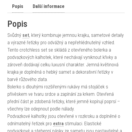
Popis
Další informace
Popis
Svůdný
set
, který kombinuje jemnou krajku, sametové detaily
a výrazné řetízky pro odvážný a nepřehlédnutelný vzhled.
Tento crotchless set se skládá z otevřeného bolerka a
podvazkových kalhotek, které nechávají vyniknout křivky a
zároveň dodávají celku luxusní charakter. Jemná květinová
krajka je doplněná o hebký samet a dekorativní řetízky v
barvě růžového zlata.
Bolerko s dlouhými rozšířenými rukávy má stojáček s
přívěskem ve tvaru srdce a zapínání za krkem. Otevřená
přední část je zdobená řetízky, které jemně kopírují poprsí –
všechny lze odepnout podle nálady.
Podvazkové kalhotky jsou otevřené v rozkroku a doplněné o
odnímatelný řetízek pro
extra
stimulaci. Elastické
podvazkové a stehenní pásky ze sametu jsou nastavitelné a