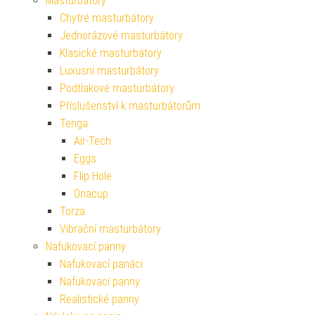
Masturbátory
Chytré masturbátory
Jednorázové masturbátory
Klasické masturbátory
Luxusní masturbátory
Podtlakové masturbátory
Příslušenství k masturbátorům
Tenga
Air-Tech
Eggs
Flip Hole
Onacup
Torza
Vibrační masturbátory
Nafukovací panny
Nafukovací panáci
Nafukovací panny
Realistické panny