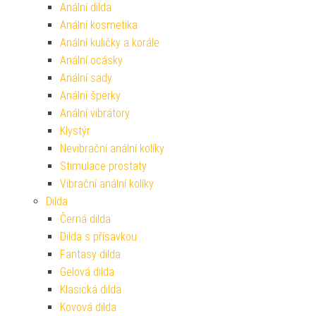
Anální dilda
Anální kosmetika
Anální kuličky a korále
Anální ocásky
Anální sady
Anální šperky
Anální vibrátory
Klystýr
Nevibrační anální kolíky
Stimulace prostaty
Vibrační anální kolíky
Dilda
Černá dilda
Dilda s přísavkou
Fantasy dilda
Gelová dilda
Klasická dilda
Kovová dilda