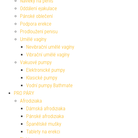
Návleky na penis
Oddálení ejakulace
Pánské oblečení
Podpora erekce
Prodloužení penisu
Umělé vagíny
Nevibrační umělé vagíny
Vibrační umělé vagíny
Vakuové pumpy
Elektronické pumpy
Klasické pumpy
Vodní pumpy Bathmate
PRO PÁRY
Afrodiziaka
Dámská afrodiziaka
Pánské afrodiziaka
Španělské mušky
Tablety na erekci