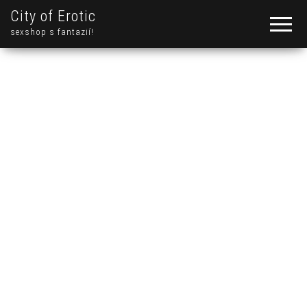
City of Erotic
sexshop s fantazií!