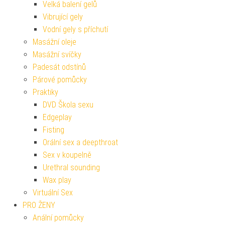
Velká balení gelů
Vibrující gely
Vodní gely s příchutí
Masážní oleje
Masážní svíčky
Padesát odstínů
Párové pomůcky
Praktiky
DVD Škola sexu
Edgeplay
Fisting
Orální sex a deepthroat
Sex v koupelně
Urethral sounding
Wax play
Virtuální Sex
PRO ŽENY
Anální pomůcky