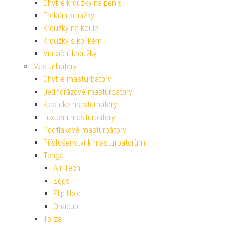
Chytré kroužky na penis
Erekční kroužky
Kroužky na koule
Kroužky s kolíkem
Vibrační kroužky
Masturbátory
Chytré masturbátory
Jednorázové masturbátory
Klasické masturbátory
Luxusní masturbátory
Podtlakové masturbátory
Příslušenství k masturbátorům
Tenga
Air-Tech
Eggs
Flip Hole
Onacup
Torza