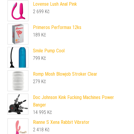
Lovense Lush Anal Pink
2 699
Kč
Primeros Performax 12ks
189
Kč
Smile Pump Cool
799
Kč
Romp Mosh Blowjob Stroker Clear
279
Kč
Doc Johnson Kink Fucking Machines Power
Banger
14 995
Kč
Rianne S Xena Rabbit Vibrator
2 418
Kč