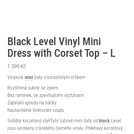
Black Level Vinyl Mini
Dress with Corset Top – L
1 599
Kč
Vinylové
mini
šaty s korzetovým vrškem
Rozšířená sukně se zipem
Bez ramínek, se zpevňujícími výztuhami
Zapínání vpředu na háčky
Nastavitelné šněrování vzadu
Svůdný korzetový styl!Tyto tubové mini šaty od
black
Level
jsou vyrobeny z lesklého černého vinylu. Přiléhavý korzetový