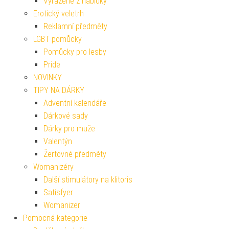
Vyřazené z nabídky
Erotický veletrh
Reklamní předměty
LGBT pomůcky
Pomůcky pro lesby
Pride
NOVINKY
TIPY NA DÁRKY
Adventní kalendáře
Dárkové sady
Dárky pro muže
Valentýn
Žertovné předměty
Womanizéry
Další stimulátory na klitoris
Satisfyer
Womanizer
Pomocná kategorie