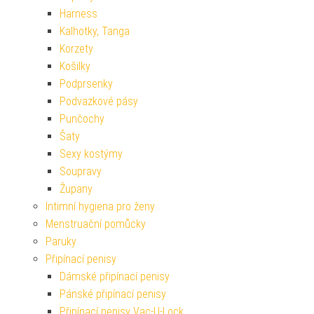
Harness
Kalhotky, Tanga
Korzety
Košilky
Podprsenky
Podvazkové pásy
Punčochy
Šaty
Sexy kostýmy
Soupravy
Župany
Intimní hygiena pro ženy
Menstruační pomůcky
Paruky
Připínací penisy
Dámské připínací penisy
Pánské připínací penisy
Připínací penisy Vac-U-Lock