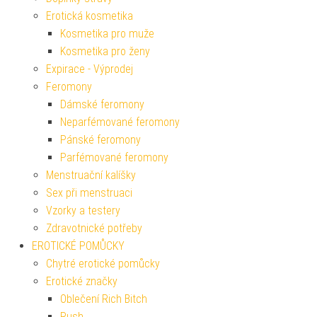
Erotická kosmetika
Kosmetika pro muže
Kosmetika pro ženy
Expirace - Výprodej
Feromony
Dámské feromony
Neparfémované feromony
Pánské feromony
Parfémované feromony
Menstruační kalíšky
Sex při menstruaci
Vzorky a testery
Zdravotnické potřeby
EROTICKÉ POMŮCKY
Chytré erotické pomůcky
Erotické značky
Oblečení Rich Bitch
Rush