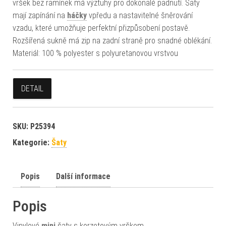
vršek bez ramínek má výztuhy pro dokonalé padnutí. Šaty
mají zapínání na
háčky
vpředu a nastavitelné šněrování
vzadu, které umožňuje perfektní přizpůsobení postavě.
Rozšířená sukně má zip na zadní straně pro snadné oblékání.
Materiál: 100 % polyester s polyuretanovou vrstvou
DETAIL
SKU:
P25394
Kategorie:
Šaty
Popis
Další informace
Popis
Vinylové
mini
šaty s korzetovým vrškem