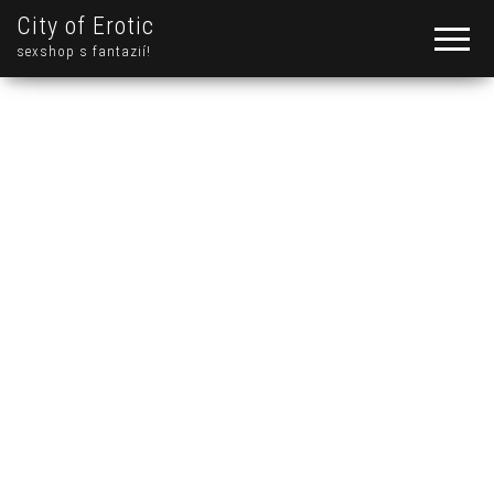
City of Erotic
sexshop s fantazií!