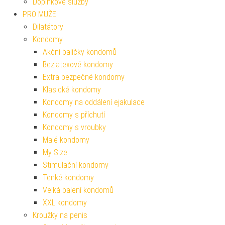
Doplňkové služby
PRO MUŽE
Dilatátory
Kondomy
Akční balíčky kondomů
Bezlatexové kondomy
Extra bezpečné kondomy
Klasické kondomy
Kondomy na oddálení ejakulace
Kondomy s příchutí
Kondomy s vroubky
Malé kondomy
My Size
Stimulační kondomy
Tenké kondomy
Velká balení kondomů
XXL kondomy
Kroužky na penis