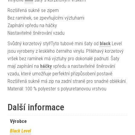
Rozšířená sukně se zipem
Bez ramínek, se zpevňujícími výztuhami
Zapínání vpředu na háčky
Nastavitelné šněrování vzadu
Svůdný korzetový styl!Tyto tubové mini šaty od
black
Level
jsou vyrobeny z lesklého černého vinylu. Přiléhavý korzetový
vršek bez ramínek má výztuhy pro dokonalé padnutí. Šaty
mají zapínání na
háčky
vpředu a nastavitelné šněrování
vzadu, které umožňuje perfektní přizpůsobení postavě.
Rozšířená sukně má zip na zadní straně pro snadné oblékání.
Materiál: 100 % polyester s polyuretanovou vrstvou
Další informace
Výrobce
Black Level