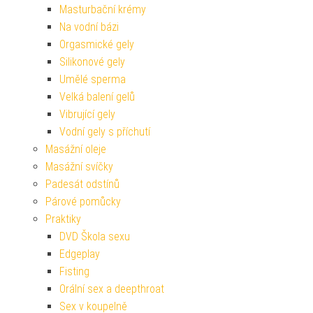
Masturbační krémy
Na vodní bázi
Orgasmické gely
Silikonové gely
Umělé sperma
Velká balení gelů
Vibrující gely
Vodní gely s příchutí
Masážní oleje
Masážní svíčky
Padesát odstínů
Párové pomůcky
Praktiky
DVD Škola sexu
Edgeplay
Fisting
Orální sex a deepthroat
Sex v koupelně