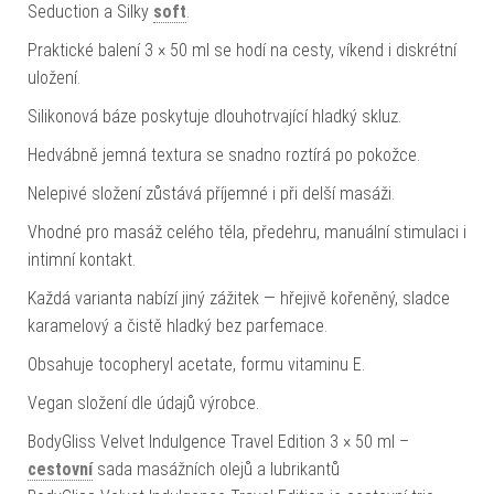
Seduction a Silky
soft
.
Praktické balení 3 × 50 ml se hodí na cesty, víkend i diskrétní
uložení.
Silikonová báze poskytuje dlouhotrvající hladký skluz.
Hedvábně jemná textura se snadno roztírá po pokožce.
Nelepivé složení zůstává příjemné i při delší masáži.
Vhodné pro masáž celého těla, předehru, manuální stimulaci i
intimní kontakt.
Každá varianta nabízí jiný zážitek — hřejivě kořeněný, sladce
karamelový a čistě hladký bez parfemace.
Obsahuje tocopheryl acetate, formu vitaminu E.
Vegan složení dle údajů výrobce.
BodyGliss Velvet Indulgence Travel Edition 3 × 50 ml –
cestovní
sada masážních olejů a lubrikantů