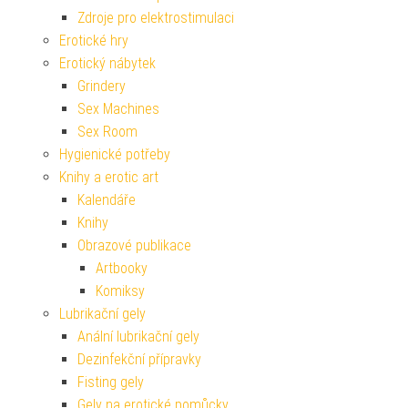
Zdroje pro elektrostimulaci
Erotické hry
Erotický nábytek
Grindery
Sex Machines
Sex Room
Hygienické potřeby
Knihy a erotic art
Kalendáře
Knihy
Obrazové publikace
Artbooky
Komiksy
Lubrikační gely
Anální lubrikační gely
Dezinfekční přípravky
Fisting gely
Gely na erotické pomůcky