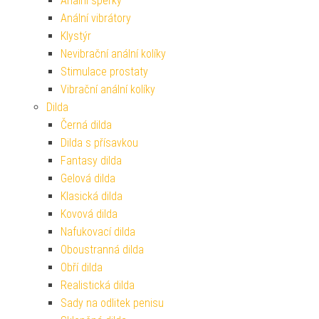
Anální šperky
Anální vibrátory
Klystýr
Nevibrační anální kolíky
Stimulace prostaty
Vibrační anální kolíky
Dilda
Černá dilda
Dilda s přísavkou
Fantasy dilda
Gelová dilda
Klasická dilda
Kovová dilda
Nafukovací dilda
Oboustranná dilda
Obří dilda
Realistická dilda
Sady na odlitek penisu