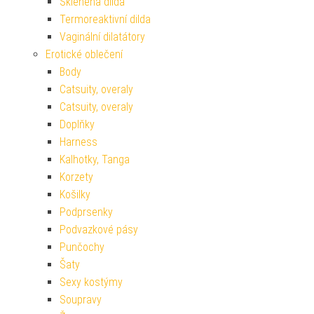
Skleněná dilda
Termoreaktivní dilda
Vaginální dilatátory
Erotické oblečení
Body
Catsuity, overaly
Catsuity, overaly
Doplňky
Harness
Kalhotky, Tanga
Korzety
Košilky
Podprsenky
Podvazkové pásy
Punčochy
Šaty
Sexy kostýmy
Soupravy