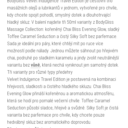
BodyGliss Velvet Indulgence Travel Edition je cestovní trio
masážních olejů a lubrikantů v jednom, vytvořené pro chvíle,
kdy chcete spojit pohodlí, smyslný dotek a dlouhotrvající
hladký skluz. V balení najdete tři 50ml varianty z BodyGliss
Massage Collection: kořeněný Chai Bliss Evening Glow, sladký
Toffee Caramel Seduction a čistý Silky Soft bez parfemace.
Sada je ideální pro páry, které chtějí mít po ruce více
možností podle nálady. Jednou můžete sáhnout po hřejivém
chai, podruhé po sladkém karamelu a jindy zvolit neutrálnější
variantu bez
vůně
, která nechá vyniknout jen samotný dotek.
Tři varianty pro různé typy předehry
Velvet Indulgence Travel Edition je postavená na kombinaci
hřejivosti, sladkosti a čistého hladkého skluzu. Chai Bliss
Evening Glow přináší kořeněnou a aromatickou atmosféru,
která se hodí pro pomalé večerní chvíle. Toffee Caramel
Seduction působí sladce, hřejivě a svůdně. Silky Soft je čistá
varianta bez parfemace pro chvíle, kdy chcete pouze
hedvábný skluz bez aromatického doprovodu.