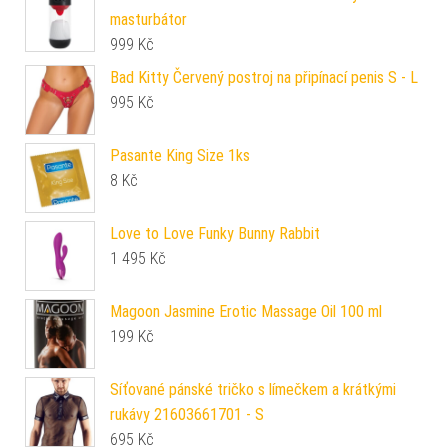
masturbátor
999
Kč
Bad Kitty Červený postroj na připínací penis S - L
995
Kč
Pasante King Size 1ks
8
Kč
Love to Love Funky Bunny Rabbit
1 495
Kč
Magoon Jasmine Erotic Massage Oil 100 ml
199
Kč
Síťované pánské tričko s límečkem a krátkými
rukávy 21603661701 - S
695
Kč