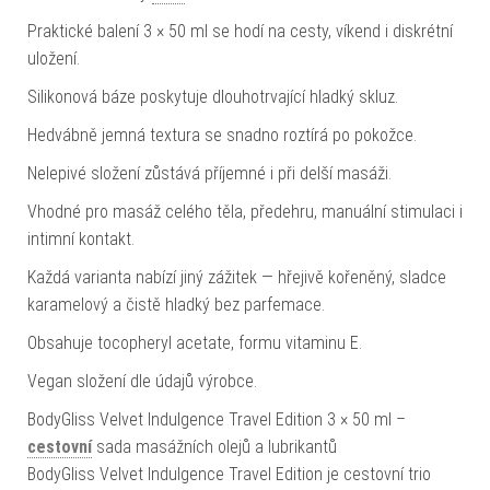
Praktické balení 3 × 50 ml se hodí na cesty, víkend i diskrétní
uložení.
Silikonová báze poskytuje dlouhotrvající hladký skluz.
Hedvábně jemná textura se snadno roztírá po pokožce.
Nelepivé složení zůstává příjemné i při delší masáži.
Vhodné pro masáž celého těla, předehru, manuální stimulaci i
intimní kontakt.
Každá varianta nabízí jiný zážitek — hřejivě kořeněný, sladce
karamelový a čistě hladký bez parfemace.
Obsahuje tocopheryl acetate, formu vitaminu E.
Vegan složení dle údajů výrobce.
BodyGliss Velvet Indulgence Travel Edition 3 × 50 ml –
cestovní
sada masážních olejů a lubrikantů
BodyGliss Velvet Indulgence Travel Edition je cestovní trio