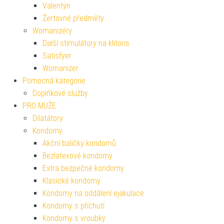
Valentýn
Žertovné předměty
Womanizéry
Další stimulátory na klitoris
Satisfyer
Womanizer
Pomocná kategorie
Doplňkové služby
PRO MUŽE
Dilatátory
Kondomy
Akční balíčky kondomů
Bezlatexové kondomy
Extra bezpečné kondomy
Klasické kondomy
Kondomy na oddálení ejakulace
Kondomy s příchutí
Kondomy s vroubky