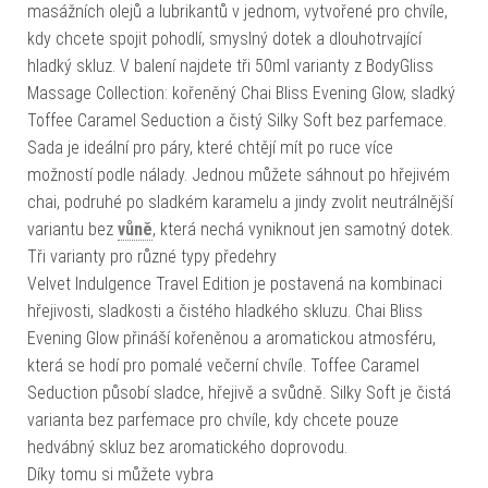
masážních olejů a lubrikantů v jednom, vytvořené pro chvíle,
kdy chcete spojit pohodlí, smyslný dotek a dlouhotrvající
hladký skluz. V balení najdete tři 50ml varianty z BodyGliss
Massage Collection: kořeněný Chai Bliss Evening Glow, sladký
Toffee Caramel Seduction a čistý Silky Soft bez parfemace.
Sada je ideální pro páry, které chtějí mít po ruce více
možností podle nálady. Jednou můžete sáhnout po hřejivém
chai, podruhé po sladkém karamelu a jindy zvolit neutrálnější
variantu bez
vůně
, která nechá vyniknout jen samotný dotek.
Tři varianty pro různé typy předehry
Velvet Indulgence Travel Edition je postavená na kombinaci
hřejivosti, sladkosti a čistého hladkého skluzu. Chai Bliss
Evening Glow přináší kořeněnou a aromatickou atmosféru,
která se hodí pro pomalé večerní chvíle. Toffee Caramel
Seduction působí sladce, hřejivě a svůdně. Silky Soft je čistá
varianta bez parfemace pro chvíle, kdy chcete pouze
hedvábný skluz bez aromatického doprovodu.
Díky tomu si můžete vybra