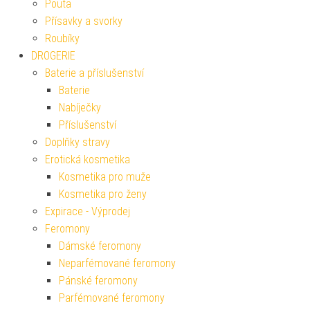
Pouta
Přísavky a svorky
Roubíky
DROGERIE
Baterie a příslušenství
Baterie
Nabíječky
Příslušenství
Doplňky stravy
Erotická kosmetika
Kosmetika pro muže
Kosmetika pro ženy
Expirace - Výprodej
Feromony
Dámské feromony
Neparfémované feromony
Pánské feromony
Parfémované feromony