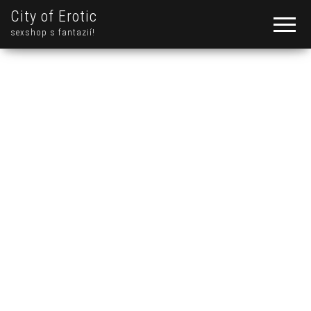
City of Erotic
sexshop s fantazií!