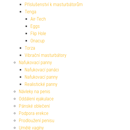
Příslušenství k masturbátorům
Tenga
Air-Tech
Eggs
Flip Hole
Onacup
Torza
Vibrační masturbátory
Nafukovací panny
Nafukovací panáci
Nafukovací panny
Realistické panny
Návleky na penis
Oddálení ejakulace
Pánské oblečení
Podpora erekce
Prodloužení penisu
Umělé vagíny