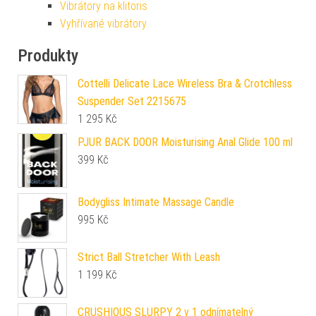
Vibrátory na klitoris
Vyhřívané vibrátory
Produkty
Cottelli Delicate Lace Wireless Bra & Crotchless
Suspender Set 2215675
1 295
Kč
PJUR BACK DOOR Moisturising Anal Glide 100 ml
399
Kč
Bodygliss Intimate Massage Candle
995
Kč
Strict Ball Stretcher With Leash
1 199
Kč
CRUSHIOUS SLURPY 2 v 1 odnímatelný