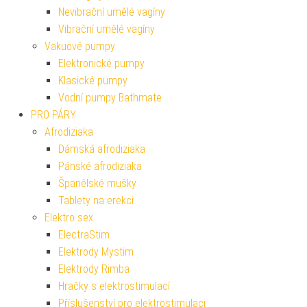
Nevibrační umělé vagíny
Vibrační umělé vagíny
Vakuové pumpy
Elektronické pumpy
Klasické pumpy
Vodní pumpy Bathmate
PRO PÁRY
Afrodiziaka
Dámská afrodiziaka
Pánské afrodiziaka
Španělské mušky
Tablety na erekci
Elektro sex
ElectraStim
Elektrody Mystim
Elektrody Rimba
Hračky s elektrostimulací
Příslušenství pro elektrostimulaci