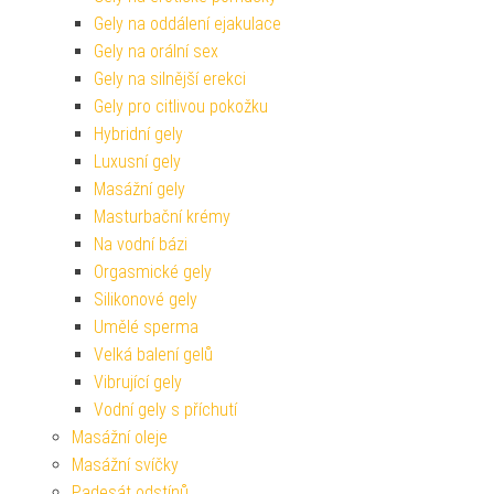
Gely na oddálení ejakulace
Gely na orální sex
Gely na silnější erekci
Gely pro citlivou pokožku
Hybridní gely
Luxusní gely
Masážní gely
Masturbační krémy
Na vodní bázi
Orgasmické gely
Silikonové gely
Umělé sperma
Velká balení gelů
Vibrující gely
Vodní gely s příchutí
Masážní oleje
Masážní svíčky
Padesát odstínů