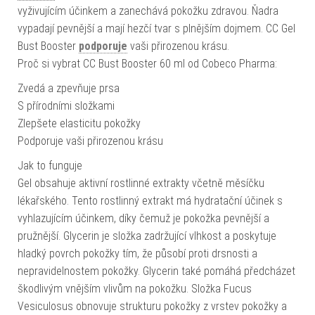
vyživujícím účinkem a zanechává pokožku zdravou. Ňadra
vypadají pevnější a mají hezčí tvar s plnějším dojmem. CC Gel
Bust Booster
podporuje
vaši přirozenou krásu.
Proč si vybrat CC Bust Booster 60 ml od Cobeco Pharma:
Zvedá a zpevňuje prsa
S přírodními složkami
Zlepšete elasticitu pokožky
Podporuje vaši přirozenou krásu
Jak to funguje
Gel obsahuje aktivní rostlinné extrakty včetně měsíčku
lékařského. Tento rostlinný extrakt má hydratační účinek s
vyhlazujícím účinkem, díky čemuž je pokožka pevnější a
pružnější. Glycerin je složka zadržující vlhkost a poskytuje
hladký povrch pokožky tím, že působí proti drsnosti a
nepravidelnostem pokožky. Glycerin také pomáhá předcházet
škodlivým vnějším vlivům na pokožku. Složka Fucus
Vesiculosus obnovuje strukturu pokožky z vrstev pokožky a