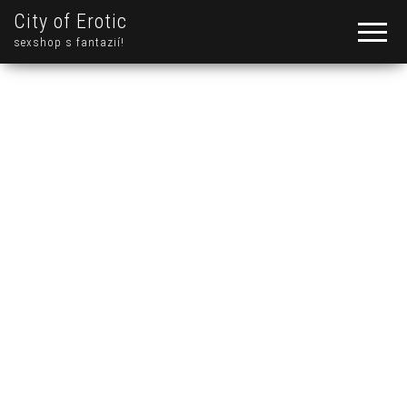
City of Erotic
sexshop s fantazií!