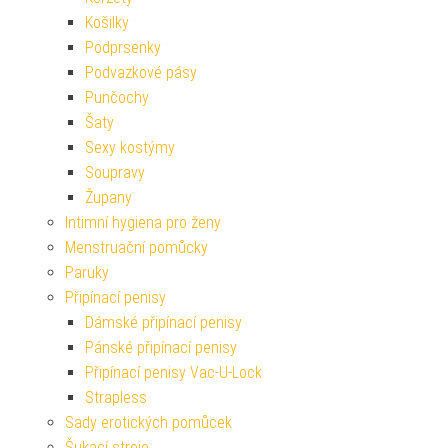
Košilky
Podprsenky
Podvazkové pásy
Punčochy
Šaty
Sexy kostýmy
Soupravy
Župany
Intimní hygiena pro ženy
Menstruační pomůcky
Paruky
Připínací penisy
Dámské připínací penisy
Pánské připínací penisy
Připínací penisy Vac-U-Lock
Strapless
Sady erotických pomůcek
Šukací stroje