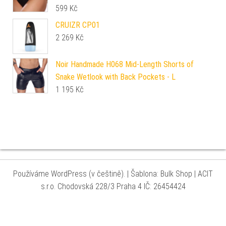
599
Kč
CRUIZR CP01
2 269
Kč
Noir Handmade H068 Mid-Length Shorts of
Snake Wetlook with Back Pockets - L
1 195
Kč
Používáme WordPress (v češtině).
|
Šablona: Bulk Shop
| ACIT
s.r.o. Chodovská 228/3 Praha 4 IČ: 26454424