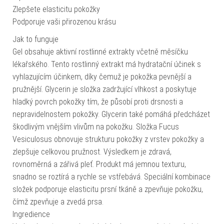
Zlepšete elasticitu pokožky
Podporuje vaši přirozenou krásu
Jak to funguje
Gel obsahuje aktivní rostlinné extrakty včetně měsíčku
lékařského. Tento rostlinný extrakt má hydratační účinek s
vyhlazujícím účinkem, díky čemuž je pokožka pevnější a
pružnější. Glycerin je složka zadržující vlhkost a poskytuje
hladký povrch pokožky tím, že působí proti drsnosti a
nepravidelnostem pokožky. Glycerin také pomáhá předcházet
škodlivým vnějším vlivům na pokožku. Složka Fucus
Vesiculosus obnovuje strukturu pokožky z vrstev pokožky a
zlepšuje celkovou pružnost. Výsledkem je zdravá,
rovnoměrná a zářivá pleť. Produkt má jemnou texturu,
snadno se roztírá a rychle se vstřebává. Speciální kombinace
složek podporuje elasticitu prsní tkáně a zpevňuje pokožku,
čímž zpevňuje a zvedá prsa.
Ingredience