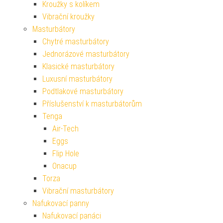
Kroužky s kolíkem
Vibrační kroužky
Masturbátory
Chytré masturbátory
Jednorázové masturbátory
Klasické masturbátory
Luxusní masturbátory
Podtlakové masturbátory
Příslušenství k masturbátorům
Tenga
Air-Tech
Eggs
Flip Hole
Onacup
Torza
Vibrační masturbátory
Nafukovací panny
Nafukovací panáci