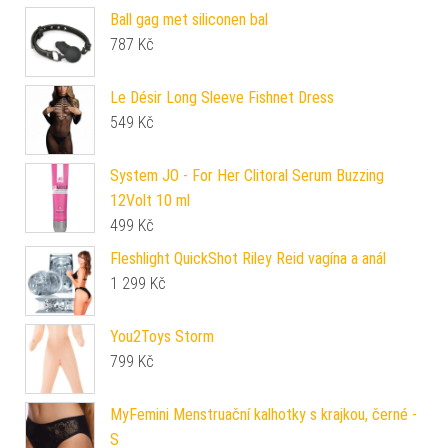
Ball gag met siliconen bal
787
Kč
Le Désir Long Sleeve Fishnet Dress
549
Kč
System JO - For Her Clitoral Serum Buzzing
12Volt 10 ml
499
Kč
Fleshlight QuickShot Riley Reid vagína a anál
1 299
Kč
You2Toys Storm
799
Kč
MyFemini Menstruační kalhotky s krajkou, černé -
S