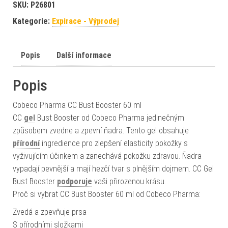
SKU:
P26801
Kategorie:
Expirace - Výprodej
Popis
Další informace
Popis
Cobeco Pharma CC Bust Booster 60 ml
CC
gel
Bust Booster od Cobeco Pharma jedinečným
způsobem zvedne a zpevní ňadra. Tento gel obsahuje
přírodní
ingredience pro zlepšení elasticity pokožky s
vyživujícím účinkem a zanechává pokožku zdravou. Ňadra
vypadají pevnější a mají hezčí tvar s plnějším dojmem. CC Gel
Bust Booster
podporuje
vaši přirozenou krásu.
Proč si vybrat CC Bust Booster 60 ml od Cobeco Pharma:
Zvedá a zpevňuje prsa
S přírodními složkami