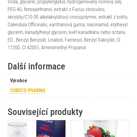
Voda, glycerin, propylenglykol, hydrogenovaný ricinový olej
PEG-40, fenoxyethanol, extrakt z Fucus vesiculos,
akryláty/C10-30 alkylakrylátový crosspolymer, extrakt z květu
Calendula Officinalis, xanthanová guma, niacinamid, etylhexyl
glycerin, kanadylhexyl glycerin, květ kanadilanu nebo octanu
ED , Benzyl Benzoát, Linalool, Farnesol, Benzyl Salicylát, CI
17200, CI 42051, Aminomethyl Propanol
Další informace
Výrobce
COBECO PHARMA
Související produkty