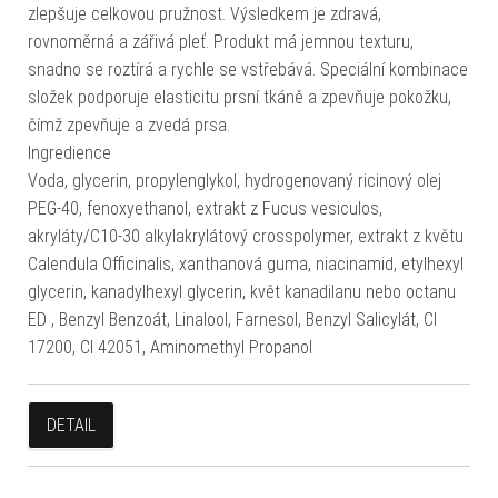
zlepšuje celkovou pružnost. Výsledkem je zdravá,
rovnoměrná a zářivá pleť. Produkt má jemnou texturu,
snadno se roztírá a rychle se vstřebává. Speciální kombinace
složek podporuje elasticitu prsní tkáně a zpevňuje pokožku,
čímž zpevňuje a zvedá prsa.
Ingredience
Voda, glycerin, propylenglykol, hydrogenovaný ricinový olej
PEG-40, fenoxyethanol, extrakt z Fucus vesiculos,
akryláty/C10-30 alkylakrylátový crosspolymer, extrakt z květu
Calendula Officinalis, xanthanová guma, niacinamid, etylhexyl
glycerin, kanadylhexyl glycerin, květ kanadilanu nebo octanu
ED , Benzyl Benzoát, Linalool, Farnesol, Benzyl Salicylát, CI
17200, CI 42051, Aminomethyl Propanol
DETAIL