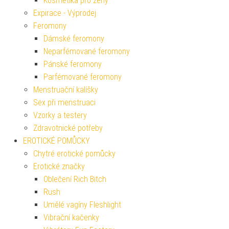
Kosmetika pro ženy
Expirace - Výprodej
Feromony
Dámské feromony
Neparfémované feromony
Pánské feromony
Parfémované feromony
Menstruační kalíšky
Sex při menstruaci
Vzorky a testery
Zdravotnické potřeby
EROTICKÉ POMŮCKY
Chytré erotické pomůcky
Erotické značky
Oblečení Rich Bitch
Rush
Umělé vagíny Fleshlight
Vibrační kačenky