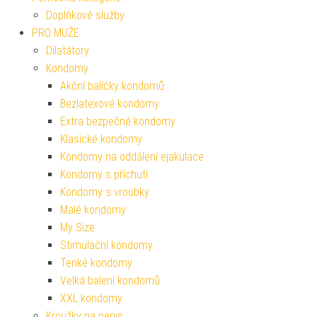
Doplňkové služby
PRO MUŽE
Dilatátory
Kondomy
Akční balíčky kondomů
Bezlatexové kondomy
Extra bezpečné kondomy
Klasické kondomy
Kondomy na oddálení ejakulace
Kondomy s příchutí
Kondomy s vroubky
Malé kondomy
My Size
Stimulační kondomy
Tenké kondomy
Velká balení kondomů
XXL kondomy
Kroužky na penis