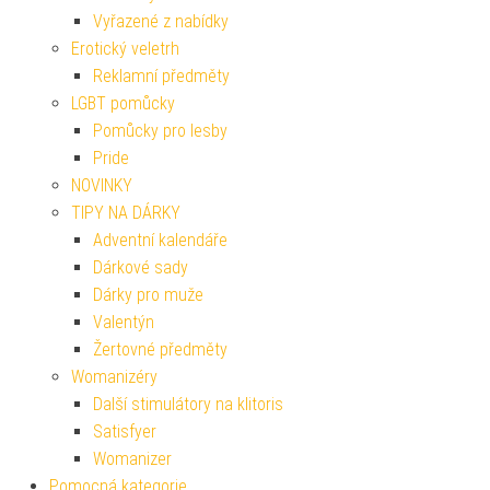
Vyřazené z nabídky
Erotický veletrh
Reklamní předměty
LGBT pomůcky
Pomůcky pro lesby
Pride
NOVINKY
TIPY NA DÁRKY
Adventní kalendáře
Dárkové sady
Dárky pro muže
Valentýn
Žertovné předměty
Womanizéry
Další stimulátory na klitoris
Satisfyer
Womanizer
Pomocná kategorie