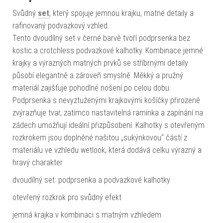
Svůdný
set
, který spojuje jemnou krajku, matné detaily a
rafinovaný podvazkový vzhled.
Tento dvoudílný set v černé barvě tvoří podprsenka bez
kostic a crotchless podvazkové kalhotky. Kombinace jemné
krajky a výrazných matných prvků se stříbrnými detaily
působí elegantně a zároveň smyslně. Měkký a pružný
materiál zajišťuje pohodlné nošení po celou dobu.
Podprsenka s nevyztuženými krajkovými košíčky přirozeně
zvýrazňuje tvar, zatímco nastavitelná ramínka a zapínání na
zádech umožňují ideální přizpůsobení. Kalhotky s otevřeným
rozkrokem jsou doplněné našitou „sukýnkovou“ částí z
materiálu ve vzhledu wetlook, která dodává celku výrazný a
hravý charakter.
dvoudílný set: podprsenka a podvazkové kalhotky
otevřený rozkrok pro svůdný efekt
jemná krajka v kombinaci s matným vzhledem