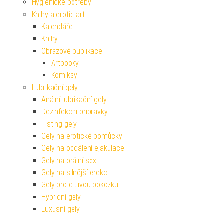
Hygienické potřeby
Knihy a erotic art
Kalendáře
Knihy
Obrazové publikace
Artbooky
Komiksy
Lubrikační gely
Anální lubrikační gely
Dezinfekční přípravky
Fisting gely
Gely na erotické pomůcky
Gely na oddálení ejakulace
Gely na orální sex
Gely na silnější erekci
Gely pro citlivou pokožku
Hybridní gely
Luxusní gely