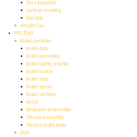
Sex v koupelně
Urethral sounding
Wax play
Virtuální Sex
PRO ŽENY
Anální pomůcky
Anální dilda
Anální kosmetika
Anální kuličky a korále
Anální ocásky
Anální sady
Anální šperky
Anální vibrátory
Klystýr
Nevibrační anální kolíky
Stimulace prostaty
Vibrační anální kolíky
Dilda