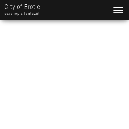
City of Erotic
sexshop s fantazií!