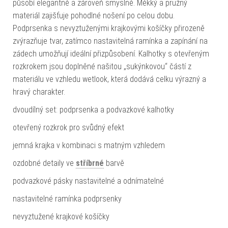
působí elegantně a zároveň smyslně. Měkký a pružný
materiál zajišťuje pohodlné nošení po celou dobu.
Podprsenka s nevyztuženými krajkovými košíčky přirozeně
zvýrazňuje tvar, zatímco nastavitelná ramínka a zapínání na
zádech umožňují ideální přizpůsobení. Kalhotky s otevřeným
rozkrokem jsou doplněné našitou „sukýnkovou“ částí z
materiálu ve vzhledu wetlook, která dodává celku výrazný a
hravý charakter.
dvoudílný set: podprsenka a podvazkové kalhotky
otevřený rozkrok pro svůdný efekt
jemná krajka v kombinaci s matným vzhledem
ozdobné detaily ve
stříbrné
barvě
podvazkové pásky nastavitelné a odnímatelné
nastavitelné ramínka podprsenky
nevyztužené krajkové košíčky