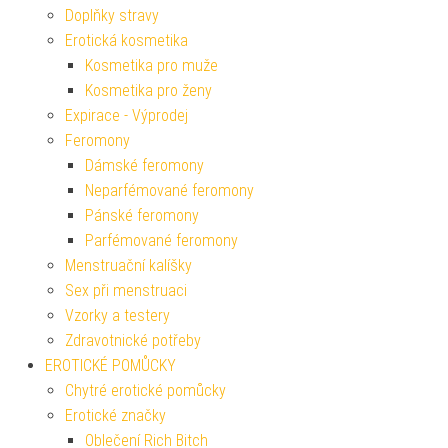
Doplňky stravy
Erotická kosmetika
Kosmetika pro muže
Kosmetika pro ženy
Expirace - Výprodej
Feromony
Dámské feromony
Neparfémované feromony
Pánské feromony
Parfémované feromony
Menstruační kalíšky
Sex při menstruaci
Vzorky a testery
Zdravotnické potřeby
EROTICKÉ POMŮCKY
Chytré erotické pomůcky
Erotické značky
Oblečení Rich Bitch