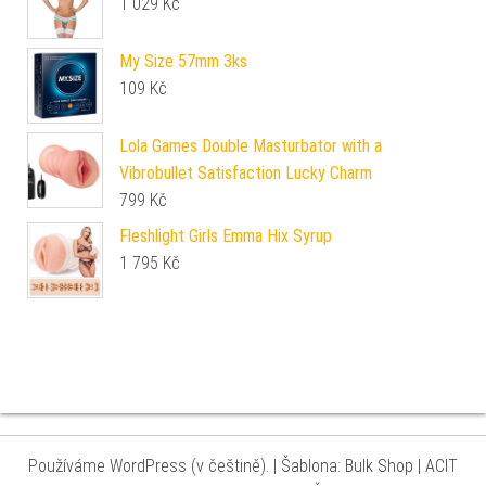
1 029
Kč
My Size 57mm 3ks
109
Kč
Lola Games Double Masturbator with a
Vibrobullet Satisfaction Lucky Charm
799
Kč
Fleshlight Girls Emma Hix Syrup
1 795
Kč
Používáme WordPress (v češtině).
|
Šablona: Bulk Shop
| ACIT