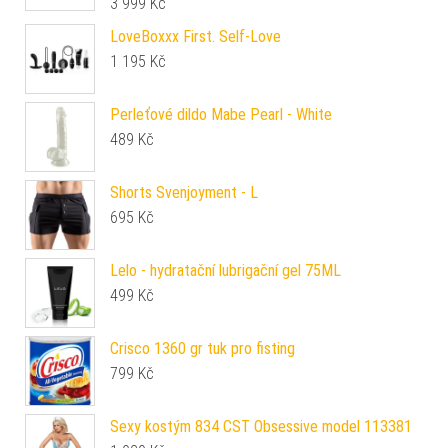
3 999
Kč
LoveBoxxx First. Self-Love
1 195
Kč
Perleťové dildo Mabe Pearl - White
489
Kč
Shorts Svenjoyment - L
695
Kč
Lelo - hydratační lubrigační gel 75ML
499
Kč
Crisco 1360 gr tuk pro fisting
799
Kč
Sexy kostým 834 CST Obsessive model 113381