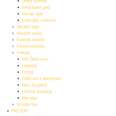
Umělé sperma
Velká balení gelů
Vibrující gely
Vodní gely s příchutí
Masážní oleje
Masážní svíčky
Padesát odstínů
Párové pomůcky
Praktiky
DVD Škola sexu
Edgeplay
Fisting
Orální sex a deepthroat
Sex v koupelně
Urethral sounding
Wax play
Virtuální Sex
PRO ŽENY