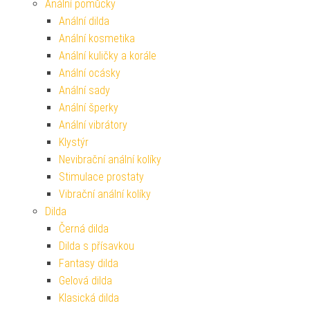
Anální pomůcky
Anální dilda
Anální kosmetika
Anální kuličky a korále
Anální ocásky
Anální sady
Anální šperky
Anální vibrátory
Klystýr
Nevibrační anální kolíky
Stimulace prostaty
Vibrační anální kolíky
Dilda
Černá dilda
Dilda s přísavkou
Fantasy dilda
Gelová dilda
Klasická dilda