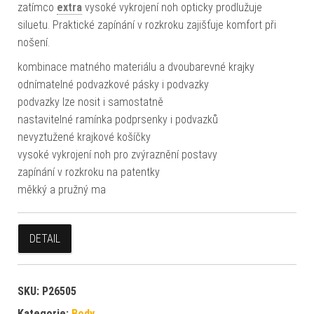
zatímco
extra
vysoké vykrojení noh opticky prodlužuje
siluetu. Praktické zapínání v rozkroku zajišťuje komfort při
nošení.
kombinace matného materiálu a dvoubarevné krajky
odnímatelné podvazkové pásky i podvazky
podvazky lze nosit i samostatně
nastavitelné ramínka podprsenky i podvazků
nevyztužené krajkové košíčky
vysoké vykrojení noh pro zvýraznění postavy
zapínání v rozkroku na patentky
měkký a pružný ma
DETAIL
SKU:
P26505
Kategorie:
Body