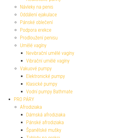
Návleky na penis
Oddálení ejakulace
Pánské oblečení
Podpora erekce
Prodloužení penisu
Umělé vagíny
Nevibrační umělé vagíny
Vibrační umělé vagíny
Vakuové pumpy
Elektronické pumpy
Klasické pumpy
Vodní pumpy Bathmate
PRO PÁRY
Afrodiziaka
Dámská afrodiziaka
Pánské afrodiziaka
Španělské mušky
Tablety na erekci