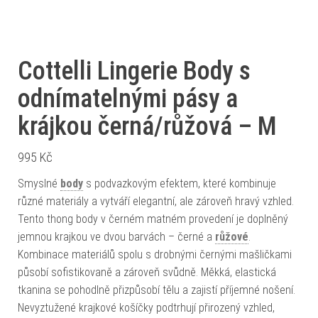
Cottelli Lingerie Body s
odnímatelnými pásy a
krájkou černá/růžová – M
995
Kč
Smyslné
body
s podvazkovým efektem, které kombinuje
různé materiály a vytváří elegantní, ale zároveň hravý vzhled.
Tento thong body v černém matném provedení je doplněný
jemnou krajkou ve dvou barvách – černé a
růžové
.
Kombinace materiálů spolu s drobnými černými mašličkami
působí sofistikovaně a zároveň svůdně. Měkká, elastická
tkanina se pohodlně přizpůsobí tělu a zajistí příjemné nošení.
Nevyztužené krajkové košíčky podtrhují přirozený vzhled,