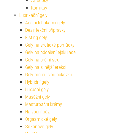
Artbooky
Komiksy
Lubrikační gely
Anální lubrikační gely
Dezinfekční přípravky
Fisting gely
Gely na erotické pomůcky
Gely na oddálení ejakulace
Gely na orální sex
Gely na silnější erekci
Gely pro citlivou pokožku
Hybridní gely
Luxusní gely
Masážní gely
Masturbační krémy
Na vodní bázi
Orgasmické gely
Silikonové gely