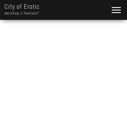
City of Erotic
sexshop s fantazií!