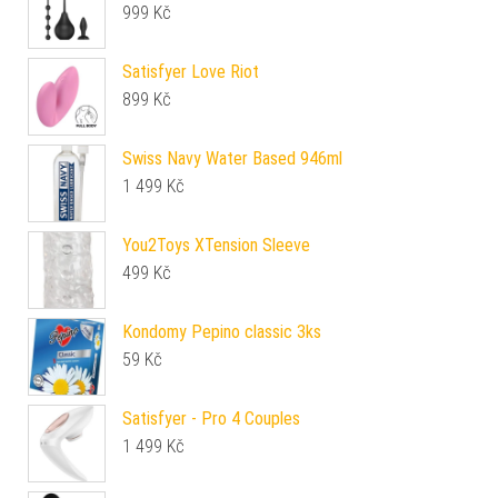
999
Kč
Satisfyer Love Riot
899
Kč
Swiss Navy Water Based 946ml
1 499
Kč
You2Toys XTension Sleeve
499
Kč
Kondomy Pepino classic 3ks
59
Kč
Satisfyer - Pro 4 Couples
1 499
Kč