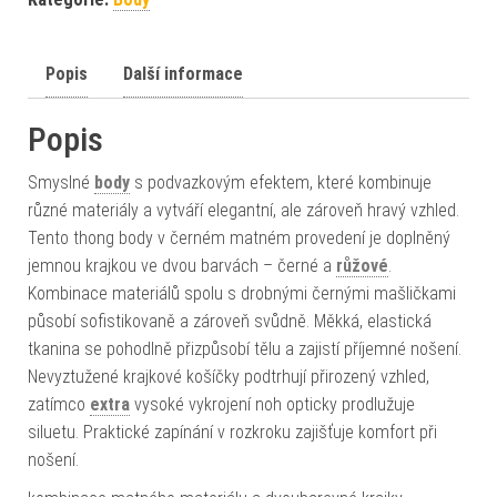
Popis
Další informace
Popis
Smyslné
body
s podvazkovým efektem, které kombinuje
různé materiály a vytváří elegantní, ale zároveň hravý vzhled.
Tento thong body v černém matném provedení je doplněný
jemnou krajkou ve dvou barvách – černé a
růžové
.
Kombinace materiálů spolu s drobnými černými mašličkami
působí sofistikovaně a zároveň svůdně. Měkká, elastická
tkanina se pohodlně přizpůsobí tělu a zajistí příjemné nošení.
Nevyztužené krajkové košíčky podtrhují přirozený vzhled,
zatímco
extra
vysoké vykrojení noh opticky prodlužuje
siluetu. Praktické zapínání v rozkroku zajišťuje komfort při
nošení.