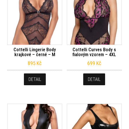
Cottelli Lingerie Body
Cottelli Curves Body s
krajkové – černé – M
fialovým vzorem – 4XL
895
Kč
699
Kč
DETAIL
DETAIL