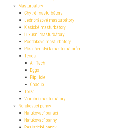
Masturbátory
Chytré masturbátory
Jednorázové masturbátory
Klasické masturbátory
Luxusní masturbátory
Podtlakové masturbátory
Příslušenství k masturbátorům
Tenga
Air-Tech
Eggs
Flip Hole
Onacup
Torza
Vibrační masturbátory
Nafukovací panny
Nafukovací panáci
Nafukovací panny
Realistické panny