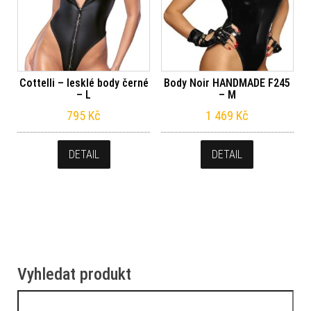
Cottelli – lesklé body černé
Body Noir HANDMADE F245
– L
– M
795
Kč
1 469
Kč
DETAIL
DETAIL
Vyhledat produkt
Vyhledávání