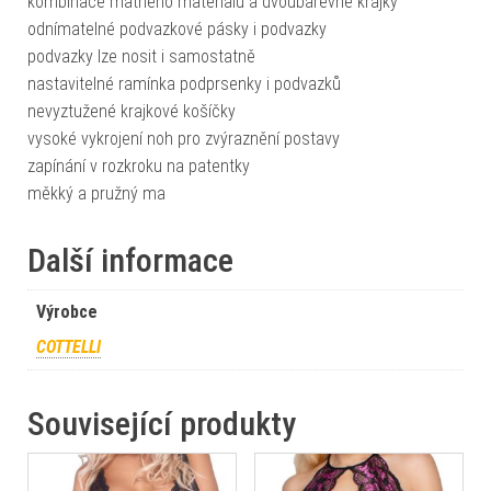
kombinace matného materiálu a dvoubarevné krajky
odnímatelné podvazkové pásky i podvazky
podvazky lze nosit i samostatně
nastavitelné ramínka podprsenky i podvazků
nevyztužené krajkové košíčky
vysoké vykrojení noh pro zvýraznění postavy
zapínání v rozkroku na patentky
měkký a pružný ma
Další informace
Výrobce
COTTELLI
Související produkty