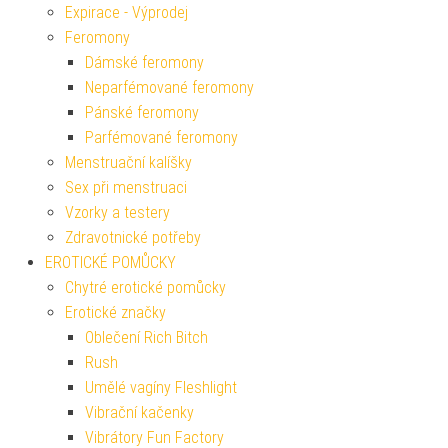
Expirace - Výprodej
Feromony
Dámské feromony
Neparfémované feromony
Pánské feromony
Parfémované feromony
Menstruační kalíšky
Sex při menstruaci
Vzorky a testery
Zdravotnické potřeby
EROTICKÉ POMŮCKY
Chytré erotické pomůcky
Erotické značky
Oblečení Rich Bitch
Rush
Umělé vagíny Fleshlight
Vibrační kačenky
Vibrátory Fun Factory