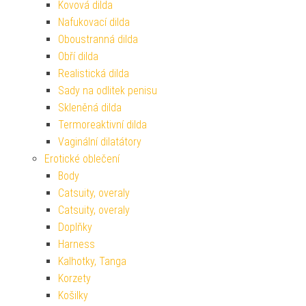
Kovová dilda
Nafukovací dilda
Oboustranná dilda
Obří dilda
Realistická dilda
Sady na odlitek penisu
Skleněná dilda
Termoreaktivní dilda
Vaginální dilatátory
Erotické oblečení
Body
Catsuity, overaly
Catsuity, overaly
Doplňky
Harness
Kalhotky, Tanga
Korzety
Košilky