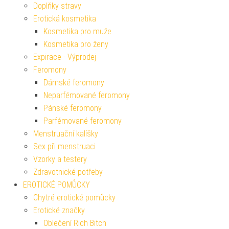
Doplňky stravy
Erotická kosmetika
Kosmetika pro muže
Kosmetika pro ženy
Expirace - Výprodej
Feromony
Dámské feromony
Neparfémované feromony
Pánské feromony
Parfémované feromony
Menstruační kalíšky
Sex při menstruaci
Vzorky a testery
Zdravotnické potřeby
EROTICKÉ POMŮCKY
Chytré erotické pomůcky
Erotické značky
Oblečení Rich Bitch