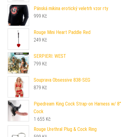
Pánská mikina erotický veletrh vzor rty
999
Kč
Rouge Mini Heart Paddle Red
249
Kč
SERPIERI: WEST
799
Kč
Souprava Obsessive 838-SEG
879
Kč
Pipedream King Cock Strap-on Harness w/ 8"
Cock
1 655
Kč
Rouge Urethral Plug & Cock Ring
599
Kč