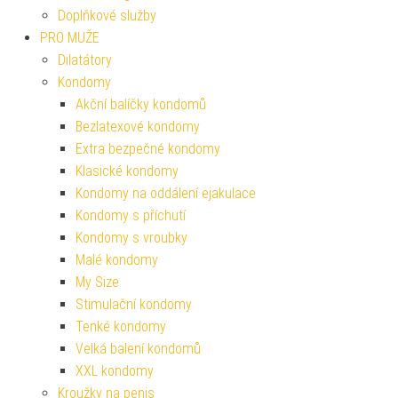
Doplňkové služby
PRO MUŽE
Dilatátory
Kondomy
Akční balíčky kondomů
Bezlatexové kondomy
Extra bezpečné kondomy
Klasické kondomy
Kondomy na oddálení ejakulace
Kondomy s příchutí
Kondomy s vroubky
Malé kondomy
My Size
Stimulační kondomy
Tenké kondomy
Velká balení kondomů
XXL kondomy
Kroužky na penis