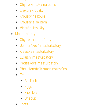
Chytré kroužky na penis
Erekční kroužky
Kroužky na koule
Kroužky s kolíkem
Vibrační kroužky
Masturbátory
Chytré masturbátory
Jednorázové masturbátory
Klasické masturbátory
Luxusní masturbátory
Podtlakové masturbátory
Příslušenství k masturbátorům
Tenga
Air-Tech
Eggs
Flip Hole
Onacup
Torza