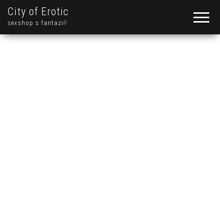
City of Erotic
sexshop s fantazií!