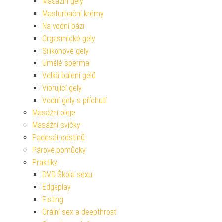
Masážní gely
Masturbační krémy
Na vodní bázi
Orgasmické gely
Silikonové gely
Umělé sperma
Velká balení gelů
Vibrující gely
Vodní gely s příchutí
Masážní oleje
Masážní svíčky
Padesát odstínů
Párové pomůcky
Praktiky
DVD Škola sexu
Edgeplay
Fisting
Orální sex a deepthroat