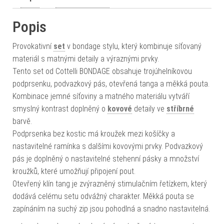
Popis
Provokativní
set
v bondage stylu, který kombinuje síťovaný
materiál s matnými detaily a výraznými prvky.
Tento set od Cottelli BONDAGE obsahuje trojúhelníkovou
podprsenku, podvazkový pás, otevřená tanga a měkká pouta.
Kombinace jemné síťoviny a matného materiálu vytváří
smyslný kontrast doplněný o
kovové
detaily ve
stříbrné
barvě.
Podprsenka bez kostic má kroužek mezi košíčky a
nastavitelné ramínka s dalšími kovovými prvky. Podvazkový
pás je doplněný o nastavitelné stehenní pásky a množství
kroužků, které umožňují připojení pout.
Otevřený klín tang je zvýrazněný stimulačním řetízkem, který
dodává celému setu odvážný charakter. Měkká pouta se
zapínáním na suchý zip jsou pohodlná a snadno nastavitelná.