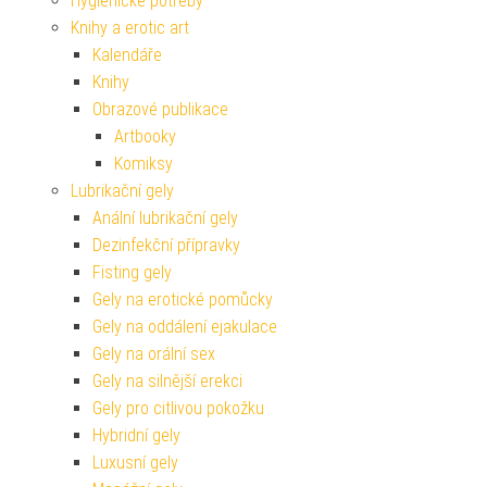
Hygienické potřeby
Knihy a erotic art
Kalendáře
Knihy
Obrazové publikace
Artbooky
Komiksy
Lubrikační gely
Anální lubrikační gely
Dezinfekční přípravky
Fisting gely
Gely na erotické pomůcky
Gely na oddálení ejakulace
Gely na orální sex
Gely na silnější erekci
Gely pro citlivou pokožku
Hybridní gely
Luxusní gely