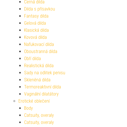
Černá dilda
Dilda s přísavkou
Fantasy dilda
Gelová dilda
Klasická dilda
Kovová dilda
Nafukovací dilda
Oboustranná dilda
Obří dilda
Realistická dilda
Sady na odlitek penisu
Skleněná dilda
Termoreaktivní dilda
Vaginální dilatátory
Erotické oblečení
Body
Catsuity, overaly
Catsuity, overaly