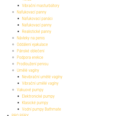
Vibrační masturbátory
Nafukovací panny
Nafukovací panáci
Nafukovací panny
Realistické panny
Návleky na penis
Oddálení ejakulace
Pánské oblečení
Podpora erekce
Prodloužení penisu
Umělé vagíny
Nevibrační umělé vagíny
Vibrační umělé vagíny
Vakuové pumpy
Elektronické pumpy
Klasické pumpy
Vodní pumpy Bathmate
PRO PÁRY