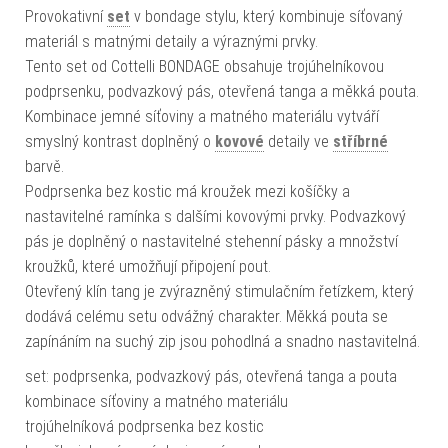
Provokativní
set
v bondage stylu, který kombinuje síťovaný
materiál s matnými detaily a výraznými prvky.
Tento set od Cottelli BONDAGE obsahuje trojúhelníkovou
podprsenku, podvazkový pás, otevřená tanga a měkká pouta.
Kombinace jemné síťoviny a matného materiálu vytváří
smyslný kontrast doplněný o
kovové
detaily ve
stříbrné
barvě.
Podprsenka bez kostic má kroužek mezi košíčky a
nastavitelné ramínka s dalšími kovovými prvky. Podvazkový
pás je doplněný o nastavitelné stehenní pásky a množství
kroužků, které umožňují připojení pout.
Otevřený klín tang je zvýrazněný stimulačním řetízkem, který
dodává celému setu odvážný charakter. Měkká pouta se
zapínáním na suchý zip jsou pohodlná a snadno nastavitelná.
set: podprsenka, podvazkový pás, otevřená tanga a pouta
kombinace síťoviny a matného materiálu
trojúhelníková podprsenka bez kostic