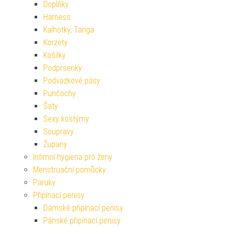
Doplňky
Harness
Kalhotky, Tanga
Korzety
Košilky
Podprsenky
Podvazkové pásy
Punčochy
Šaty
Sexy kostýmy
Soupravy
Župany
Intimní hygiena pro ženy
Menstruační pomůcky
Paruky
Připínací penisy
Dámské připínací penisy
Pánské připínací penisy