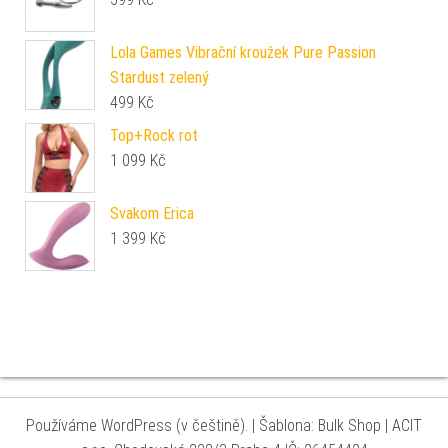
Lola Games Vibrační kroužek Pure Passion
Stardust zelený
499
Kč
Top+Rock rot
1 099
Kč
Svakom Erica
1 399
Kč
Používáme WordPress (v češtině).
|
Šablona: Bulk Shop
| ACIT