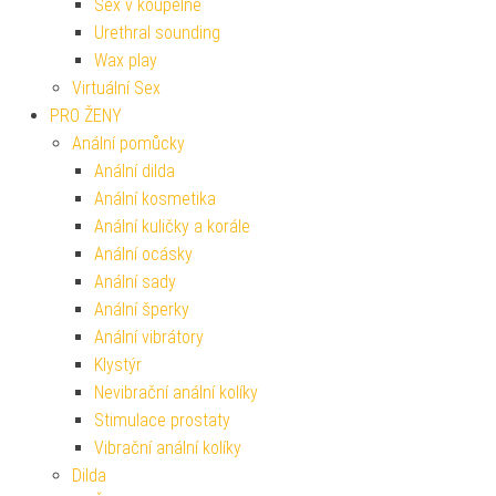
Sex v koupelně
Urethral sounding
Wax play
Virtuální Sex
PRO ŽENY
Anální pomůcky
Anální dilda
Anální kosmetika
Anální kuličky a korále
Anální ocásky
Anální sady
Anální šperky
Anální vibrátory
Klystýr
Nevibrační anální kolíky
Stimulace prostaty
Vibrační anální kolíky
Dilda