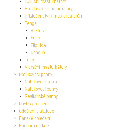
Luxusní masturbátory
Podtlakové masturbátory
Příslušenství k masturbátorům
Tenga
Air-Tech
Eggs
Flip Hole
Onacup
Torza
Vibrační masturbátory
Nafukovací panny
Nafukovací panáci
Nafukovací panny
Realistické panny
Návleky na penis
Oddálení ejakulace
Pánské oblečení
Podpora erekce