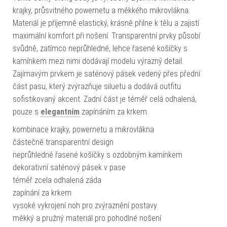
krajky, průsvitného powernetu a měkkého mikrovlákna.
Materiál je příjemně elastický, krásně přilne k tělu a zajistí
maximální komfort při nošení. Transparentní prvky působí
svůdně, zatímco neprůhledné, lehce řasené košíčky s
kamínkem mezi nimi dodávají modelu výrazný detail.
Zajímavým prvkem je saténový pásek vedený přes přední
část pasu, který zvýrazňuje siluetu a dodává outfitu
sofistikovaný akcent. Zadní část je téměř celá odhalená,
pouze s
elegantním
zapínáním za krkem.
kombinace krajky, powernetu a mikrovlákna
částečně transparentní design
neprůhledné řasené košíčky s ozdobným kamínkem
dekorativní saténový pásek v pase
téměř zcela odhalená záda
zapínání za krkem
vysoké vykrojení noh pro zvýraznění postavy
měkký a pružný materiál pro pohodlné nošení