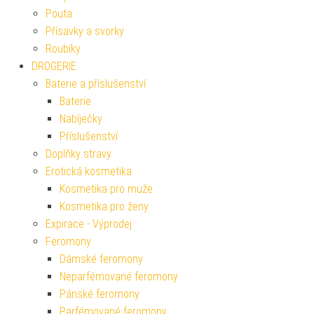
Pouta
Přísavky a svorky
Roubíky
DROGERIE
Baterie a příslušenství
Baterie
Nabíječky
Příslušenství
Doplňky stravy
Erotická kosmetika
Kosmetika pro muže
Kosmetika pro ženy
Expirace - Výprodej
Feromony
Dámské feromony
Neparfémované feromony
Pánské feromony
Parfémované feromony