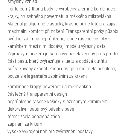
smyslný vzhled.
Tento černý thong body je vyrobený z jemné kombinace
krajky, průsvitného powernetu a měkkého mikrovlákna.
Materiál je příjemně elastický, krásně přilne k tělu a zajistí
maximální komfort při nošení. Transparentní prvky působí
svůdně, zatímco neprůhledné, lehce řasené košíčky s
kamínkem mezi nimi dodávají modelu výrazný detail.
Zajímavým prvkem je saténový pásek vedený přes přední
část pasu, který zvýrazňuje siluetu a dodává outfitu
sofistikovaný akcent. Zadní část je téměř celá odhalená,
pouze s
elegantním
zapínáním za krkem.
kombinace krajky, powernetu a mikrovlákna
částečně transparentní design
neprůhledné řasené košíčky s ozdobným kamínkem
dekorativní saténový pásek v pase
téměř zcela odhalená záda
zapínání za krkem
vysoké vykrojení noh pro zvýraznění postavy