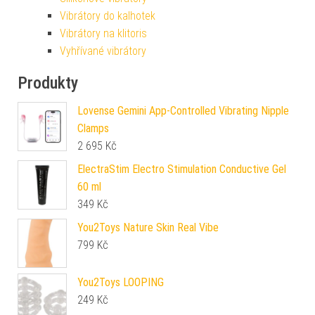
Vibrátory do kalhotek
Vibrátory na klitoris
Vyhřívané vibrátory
Produkty
Lovense Gemini App-Controlled Vibrating Nipple
Clamps
2 695
Kč
ElectraStim Electro Stimulation Conductive Gel
60 ml
349
Kč
You2Toys Nature Skin Real Vibe
799
Kč
You2Toys LOOPING
249
Kč