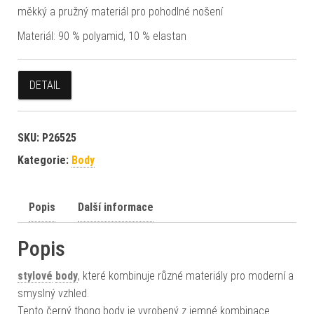
měkký a pružný materiál pro pohodlné nošení
Materiál: 90 % polyamid, 10 % elastan
DETAIL
SKU:
P26525
Kategorie:
Body
Popis
Další informace
Popis
stylové
body
, které kombinuje různé materiály pro moderní a
smyslný vzhled.
Tento černý thong body je vyrobený z jemné kombinace