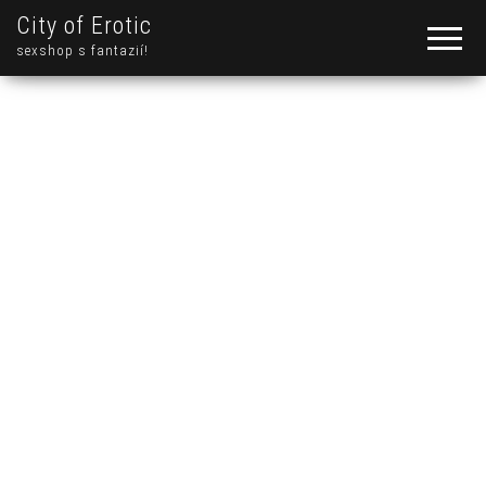
City of Erotic
sexshop s fantazií!