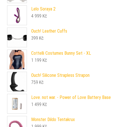
Lelo Soraya 2
4 999
Kč
Ouch! Leather Cuffs
399
Kč
Cottelli Costumes Bunny Set - XL
1 199
Kč
Ouch! Silicone Strapless Strapon
759
Kč
Love. not war. - Power of Love Battery Base
1 499
Kč
Monster Dildo Tentakrux
1 999
Kč