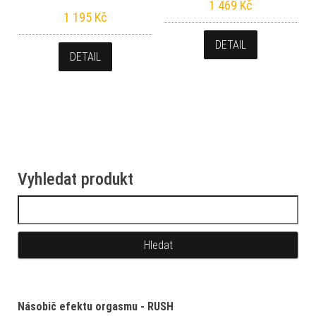
1 469
Kč
1 195
Kč
DETAIL
DETAIL
Vyhledat produkt
Vyhledávání
Násobič efektu orgasmu - RUSH