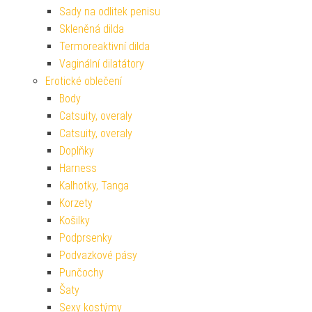
Sady na odlitek penisu
Skleněná dilda
Termoreaktivní dilda
Vaginální dilatátory
Erotické oblečení
Body
Catsuity, overaly
Catsuity, overaly
Doplňky
Harness
Kalhotky, Tanga
Korzety
Košilky
Podprsenky
Podvazkové pásy
Punčochy
Šaty
Sexy kostýmy