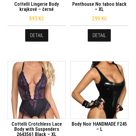
Cottelli Lingerie Body
Penthouse No taboo black
krajkové – černé
– XL
895
Kč
299
Kč
DETAIL
DETAIL
Cottelli Crotchless Lace
Body Noir HANDMADE F245
Body with Suspenders
– L
2643561 Black – XL