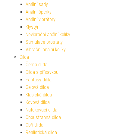
Anální sady
Anální šperky
Anální vibrátory
Klystýr
Nevibrační anální kolíky
Stimulace prostaty
Vibrační anální kolíky
Dilda
Černá dilda
Dilda s přísavkou
Fantasy dilda
Gelová dilda
Klasická dilda
Kovová dilda
Nafukovací dilda
Oboustranná dilda
Obří dilda
Realistická dilda