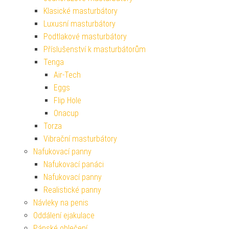
Klasické masturbátory
Luxusní masturbátory
Podtlakové masturbátory
Příslušenství k masturbátorům
Tenga
Air-Tech
Eggs
Flip Hole
Onacup
Torza
Vibrační masturbátory
Nafukovací panny
Nafukovací panáci
Nafukovací panny
Realistické panny
Návleky na penis
Oddálení ejakulace
Pánské oblečení