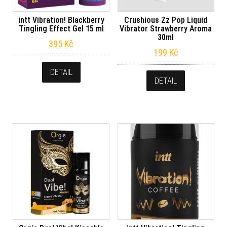
intt Vibration! Blackberry
Crushious Zz Pop Liquid
Tingling Effect Gel 15 ml
Vibrator Strawberry Aroma
30ml
395
Kč
199
Kč
DETAIL
DETAIL