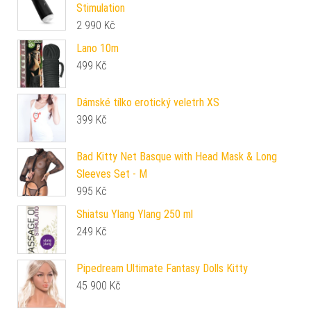
Stimulation
2 990
Kč
Lano 10m
499
Kč
Dámské tílko erotický veletrh XS
399
Kč
Bad Kitty Net Basque with Head Mask & Long
Sleeves Set - M
995
Kč
Shiatsu Ylang Ylang 250 ml
249
Kč
Pipedream Ultimate Fantasy Dolls Kitty
45 900
Kč