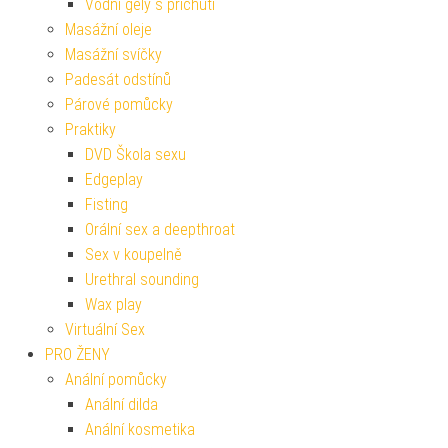
Vodní gely s příchutí
Masážní oleje
Masážní svíčky
Padesát odstínů
Párové pomůcky
Praktiky
DVD Škola sexu
Edgeplay
Fisting
Orální sex a deepthroat
Sex v koupelně
Urethral sounding
Wax play
Virtuální Sex
PRO ŽENY
Anální pomůcky
Anální dilda
Anální kosmetika