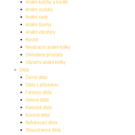
Anální kuličky a korále
Anální ocásky
Anální sady
Anální šperky
Anální vibrátory
Klystýr
Nevibrační anální kolíky
Stimulace prostaty
Vibrační anální kolíky
Dilda
Černá dilda
Dilda s přísavkou
Fantasy dilda
Gelová dilda
Klasická dilda
Kovová dilda
Nafukovací dilda
Oboustranná dilda