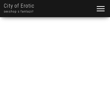
City of Erotic
sexshop s fantazií!