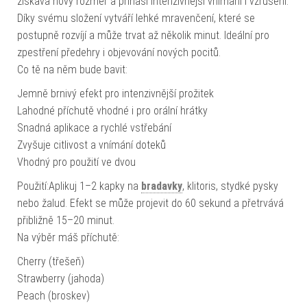
získává nový rozměr a přináší intenzivnější vnímání i vzrušení.
Díky svému složení vytváří lehké mravenčení, které se
postupně rozvíjí a může trvat až několik minut. Ideální pro
zpestření předehry i objevování nových pocitů.
Co tě na něm bude bavit:
Jemně brnivý efekt pro intenzivnější prožitek
Lahodné příchutě vhodné i pro orální hrátky
Snadná aplikace a rychlé vstřebání
Zvyšuje citlivost a vnímání doteků
Vhodný pro použití ve dvou
Použití:Aplikuj 1–2 kapky na
bradavky
, klitoris, stydké pysky
nebo žalud. Efekt se může projevit do 60 sekund a přetrvává
přibližně 15–20 minut.
Na výběr máš příchutě:
Cherry (třešeň)
Strawberry (jahoda)
Peach (broskev)