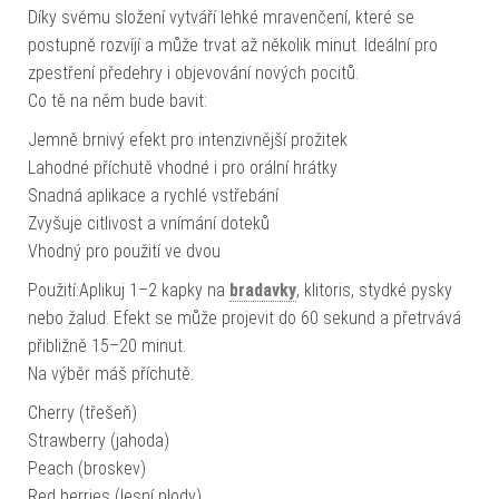
Díky svému složení vytváří lehké mravenčení, které se
postupně rozvíjí a může trvat až několik minut. Ideální pro
zpestření předehry i objevování nových pocitů.
Co tě na něm bude bavit:
Jemně brnivý efekt pro intenzivnější prožitek
Lahodné příchutě vhodné i pro orální hrátky
Snadná aplikace a rychlé vstřebání
Zvyšuje citlivost a vnímání doteků
Vhodný pro použití ve dvou
Použití:Aplikuj 1–2 kapky na
bradavky
, klitoris, stydké pysky
nebo žalud. Efekt se může projevit do 60 sekund a přetrvává
přibližně 15–20 minut.
Na výběr máš příchutě:
Cherry (třešeň)
Strawberry (jahoda)
Peach (broskev)
Red berries (lesní plody)