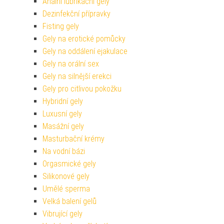
Anální lubrikační gely
Dezinfekční přípravky
Fisting gely
Gely na erotické pomůcky
Gely na oddálení ejakulace
Gely na orální sex
Gely na silnější erekci
Gely pro citlivou pokožku
Hybridní gely
Luxusní gely
Masážní gely
Masturbační krémy
Na vodní bázi
Orgasmické gely
Silikonové gely
Umělé sperma
Velká balení gelů
Vibrující gely