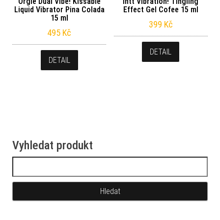
Orgie Dual Vibe! Kissable
intt Vibration! Tingling
Liquid Vibrator Pina Colada
Effect Gel Cofee 15 ml
15 ml
399
Kč
495
Kč
DETAIL
DETAIL
Vyhledat produkt
Vyhledávání