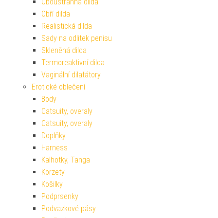
Oboustranná dilda
Obří dilda
Realistická dilda
Sady na odlitek penisu
Skleněná dilda
Termoreaktivní dilda
Vaginální dilatátory
Erotické oblečení
Body
Catsuity, overaly
Catsuity, overaly
Doplňky
Harness
Kalhotky, Tanga
Korzety
Košilky
Podprsenky
Podvazkové pásy