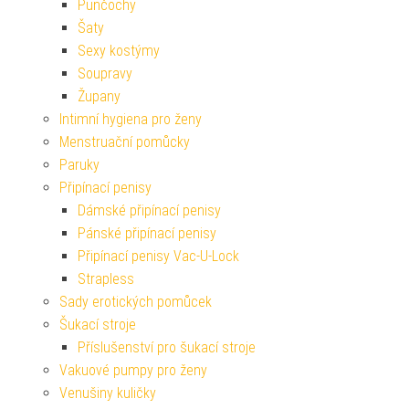
Punčochy
Šaty
Sexy kostýmy
Soupravy
Župany
Intimní hygiena pro ženy
Menstruační pomůcky
Paruky
Připínací penisy
Dámské připínací penisy
Pánské připínací penisy
Připínací penisy Vac-U-Lock
Strapless
Sady erotických pomůcek
Šukací stroje
Příslušenství pro šukací stroje
Vakuové pumpy pro ženy
Venušiny kuličky