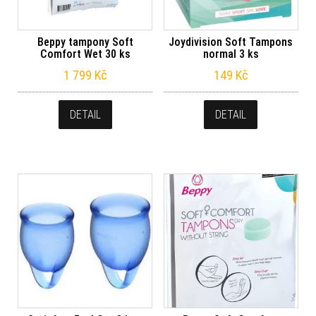
Beppy tampony Soft
Joydivision Soft Tampons
Comfort Wet 30 ks
normal 3 ks
1 799
Kč
149
Kč
DETAIL
DETAIL