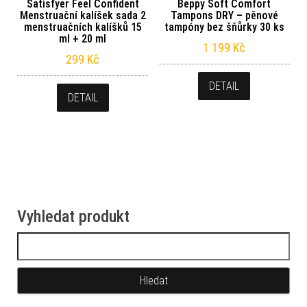
Satisfyer Feel Confident
Beppy Soft Comfort
Menstruační kalíšek sada 2
Tampons DRY – pěnové
menstruačních kalíšků 15
tampóny bez šňůrky 30 ks
ml + 20 ml
1 199
Kč
299
Kč
DETAIL
DETAIL
Vyhledat produkt
Vyhledávání