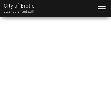
City of Erotic
sexshop s fantazií!