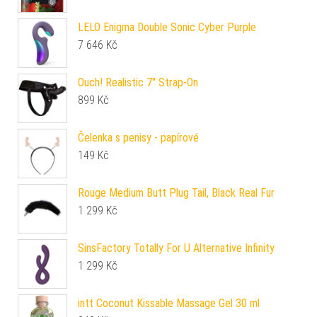
LELO Enigma Double Sonic Cyber Purple
7 646
Kč
Ouch! Realistic 7″ Strap-On
899
Kč
Čelenka s penisy - papírové
149
Kč
Rouge Medium Butt Plug Tail, Black Real Fur
1 299
Kč
SinsFactory Totally For U Alternative Infinity
1 299
Kč
intt Coconut Kissable Massage Gel 30 ml