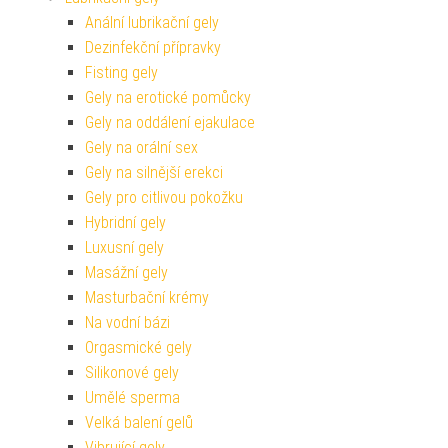
Anální lubrikační gely
Dezinfekční přípravky
Fisting gely
Gely na erotické pomůcky
Gely na oddálení ejakulace
Gely na orální sex
Gely na silnější erekci
Gely pro citlivou pokožku
Hybridní gely
Luxusní gely
Masážní gely
Masturbační krémy
Na vodní bázi
Orgasmické gely
Silikonové gely
Umělé sperma
Velká balení gelů
Vibrující gely