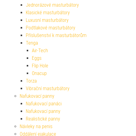
Jednorázové masturbátory
Klasické masturbátory
Luxusní masturbátory
Podtlakové masturbátory
Příslušenství k masturbátorům
Tenga
Air-Tech
Eggs
Flip Hole
Onacup
Torza
Vibrační masturbátory
Nafukovací panny
Nafukovací panáci
Nafukovací panny
Realistické panny
Návleky na penis
Oddálení ejakulace