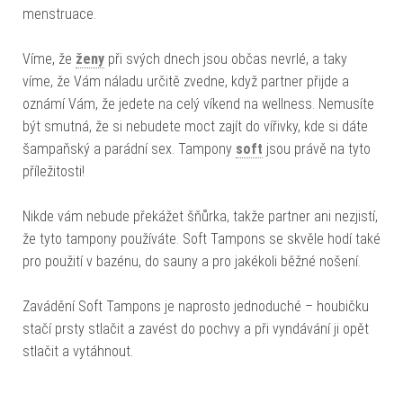
menstruace.
Víme, že
ženy
při svých dnech jsou občas nevrlé, a taky
víme, že Vám náladu určitě zvedne, když partner přijde a
oznámí Vám, že jedete na celý víkend na wellness. Nemusíte
být smutná, že si nebudete moct zajít do vířivky, kde si dáte
šampaňský a parádní sex. Tampony
soft
jsou právě na tyto
příležitosti!
Nikde vám nebude překážet šňůrka, takže partner ani nezjistí,
že tyto tampony používáte. Soft Tampons se skvěle hodí také
pro použití v bazénu, do sauny a pro jakékoli běžné nošení.
Zavádění Soft Tampons je naprosto jednoduché – houbičku
stačí prsty stlačit a zavést do pochvy a při vyndávání ji opět
stlačit a vytáhnout.