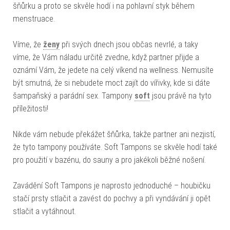
šňůrku a proto se skvěle hodí i na pohlavní styk během
menstruace.
Víme, že
ženy
při svých dnech jsou občas nevrlé, a taky
víme, že Vám náladu určitě zvedne, když partner přijde a
oznámí Vám, že jedete na celý víkend na wellness. Nemusíte
být smutná, že si nebudete moct zajít do vířivky, kde si dáte
šampaňský a parádní sex. Tampony
soft
jsou právě na tyto
příležitosti!
Nikde vám nebude překážet šňůrka, takže partner ani nezjistí,
že tyto tampony používáte. Soft Tampons se skvěle hodí také
pro použití v bazénu, do sauny a pro jakékoli běžné nošení.
Zavádění Soft Tampons je naprosto jednoduché – houbičku
stačí prsty stlačit a zavést do pochvy a při vyndávání ji opět
stlačit a vytáhnout.