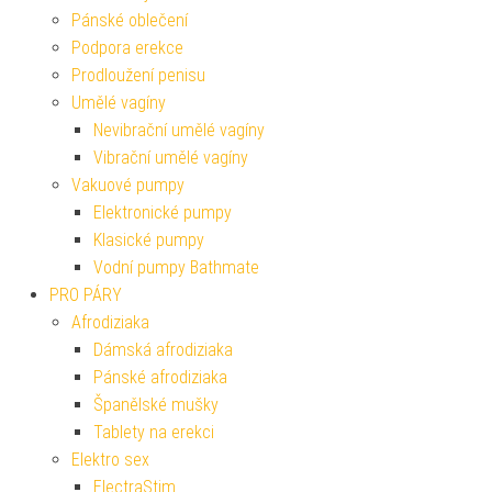
Pánské oblečení
Podpora erekce
Prodloužení penisu
Umělé vagíny
Nevibrační umělé vagíny
Vibrační umělé vagíny
Vakuové pumpy
Elektronické pumpy
Klasické pumpy
Vodní pumpy Bathmate
PRO PÁRY
Afrodiziaka
Dámská afrodiziaka
Pánské afrodiziaka
Španělské mušky
Tablety na erekci
Elektro sex
ElectraStim