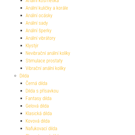
Anální kosmetika
Anální kuličky a korále
Anální ocásky
Anální sady
Anální šperky
Anální vibrátory
Klystýr
Nevibrační anální kolíky
Stimulace prostaty
Vibrační anální kolíky
Dilda
Černá dilda
Dilda s přísavkou
Fantasy dilda
Gelová dilda
Klasická dilda
Kovová dilda
Nafukovací dilda