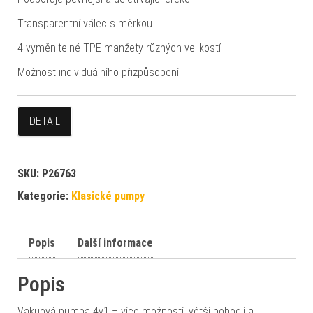
Transparentní válec s měrkou
4 vyměnitelné TPE manžety různých velikostí
Možnost individuálního přizpůsobení
DETAIL
SKU:
P26763
Kategorie:
Klasické pumpy
Popis
Další informace
Popis
Vakuová pumpa 4v1 – více možností, větší pohodlí a