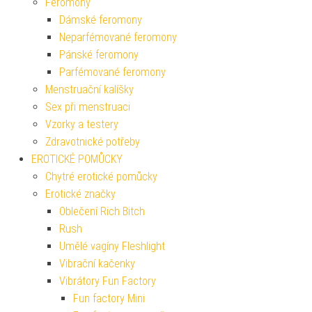
Feromony
Dámské feromony
Neparfémované feromony
Pánské feromony
Parfémované feromony
Menstruační kalíšky
Sex při menstruaci
Vzorky a testery
Zdravotnické potřeby
EROTICKÉ POMŮCKY
Chytré erotické pomůcky
Erotické značky
Oblečení Rich Bitch
Rush
Umělé vagíny Fleshlight
Vibrační kačenky
Vibrátory Fun Factory
Fun factory Mini