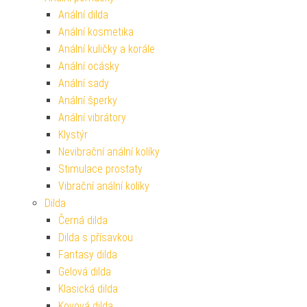
Anální dilda
Anální kosmetika
Anální kuličky a korále
Anální ocásky
Anální sady
Anální šperky
Anální vibrátory
Klystýr
Nevibrační anální kolíky
Stimulace prostaty
Vibrační anální kolíky
Dilda
Černá dilda
Dilda s přísavkou
Fantasy dilda
Gelová dilda
Klasická dilda
Kovová dilda