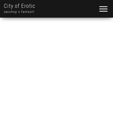
City of Erotic
sexshop s fantazií!