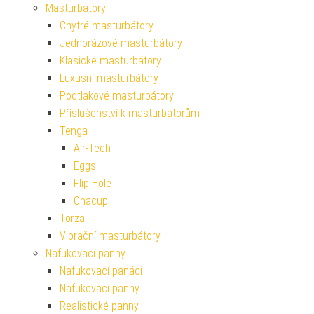
Masturbátory
Chytré masturbátory
Jednorázové masturbátory
Klasické masturbátory
Luxusní masturbátory
Podtlakové masturbátory
Příslušenství k masturbátorům
Tenga
Air-Tech
Eggs
Flip Hole
Onacup
Torza
Vibrační masturbátory
Nafukovací panny
Nafukovací panáci
Nafukovací panny
Realistické panny