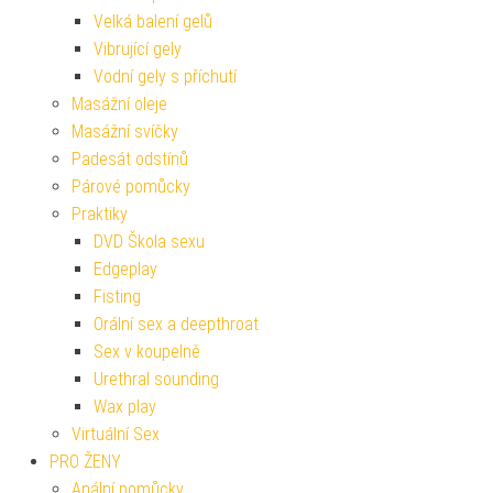
Velká balení gelů
Vibrující gely
Vodní gely s příchutí
Masážní oleje
Masážní svíčky
Padesát odstínů
Párové pomůcky
Praktiky
DVD Škola sexu
Edgeplay
Fisting
Orální sex a deepthroat
Sex v koupelně
Urethral sounding
Wax play
Virtuální Sex
PRO ŽENY
Anální pomůcky