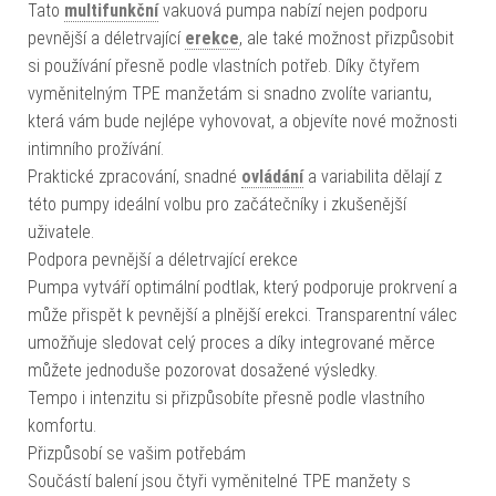
Tato
multifunkční
vakuová pumpa nabízí nejen podporu
pevnější a déletrvající
erekce
, ale také možnost přizpůsobit
si používání přesně podle vlastních potřeb. Díky čtyřem
vyměnitelným TPE manžetám si snadno zvolíte variantu,
která vám bude nejlépe vyhovovat, a objevíte nové možnosti
intimního prožívání.
Praktické zpracování, snadné
ovládání
a variabilita dělají z
této pumpy ideální volbu pro začátečníky i zkušenější
uživatele.
Podpora pevnější a déletrvající erekce
Pumpa vytváří optimální podtlak, který podporuje prokrvení a
může přispět k pevnější a plnější erekci. Transparentní válec
umožňuje sledovat celý proces a díky integrované měrce
můžete jednoduše pozorovat dosažené výsledky.
Tempo i intenzitu si přizpůsobíte přesně podle vlastního
komfortu.
Přizpůsobí se vašim potřebám
Součástí balení jsou čtyři vyměnitelné TPE manžety s