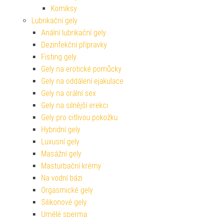
Komiksy
Lubrikační gely
Anální lubrikační gely
Dezinfekční přípravky
Fisting gely
Gely na erotické pomůcky
Gely na oddálení ejakulace
Gely na orální sex
Gely na silnější erekci
Gely pro citlivou pokožku
Hybridní gely
Luxusní gely
Masážní gely
Masturbační krémy
Na vodní bázi
Orgasmické gely
Silikonové gely
Umělé sperma