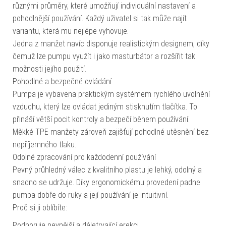
různými průměry, které umožňují individuální nastavení a
pohodlnější používání. Každý uživatel si tak může najít
variantu, která mu nejlépe vyhovuje.
Jedna z manžet navíc disponuje realistickým designem, díky
čemuž lze pumpu využít i jako masturbátor a rozšířit tak
možnosti jejího použití.
Pohodlné a bezpečné ovládání
Pumpa je vybavena praktickým systémem rychlého uvolnění
vzduchu, který lze ovládat jediným stisknutím tlačítka. To
přináší větší pocit kontroly a bezpečí během používání.
Měkké TPE manžety zároveň zajišťují pohodlné utěsnění bez
nepříjemného tlaku.
Odolné zpracování pro každodenní používání
Pevný průhledný válec z kvalitního plastu je lehký, odolný a
snadno se udržuje. Díky ergonomickému provedení padne
pumpa dobře do ruky a její používání je intuitivní.
Proč si ji oblíbíte:
Podporuje pevnější a déletrvající erekci