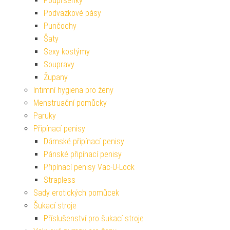
Podprsenky
Podvazkové pásy
Punčochy
Šaty
Sexy kostýmy
Soupravy
Župany
Intimní hygiena pro ženy
Menstruační pomůcky
Paruky
Připínací penisy
Dámské připínací penisy
Pánské připínací penisy
Připínací penisy Vac-U-Lock
Strapless
Sady erotických pomůcek
Šukací stroje
Příslušenství pro šukací stroje