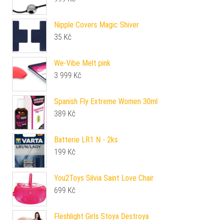
Nipple Covers Magic Shiver
35
Kč
We-Vibe Melt pink
3 999
Kč
Spanish Fly Extreme Women 30ml
389
Kč
Batterie LR1 N - 2ks
199
Kč
You2Toys Silvia Saint Love Chair
699
Kč
Fleshlight Girls Stoya Destroya