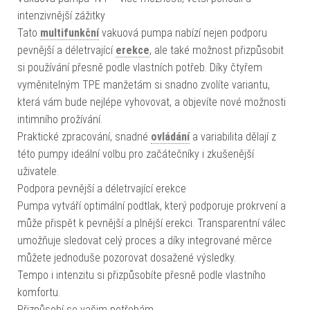
intenzivnější zážitky
Tato
multifunkční
vakuová pumpa nabízí nejen podporu
pevnější a déletrvající
erekce
, ale také možnost přizpůsobit
si používání přesně podle vlastních potřeb. Díky čtyřem
vyměnitelným TPE manžetám si snadno zvolíte variantu,
která vám bude nejlépe vyhovovat, a objevíte nové možnosti
intimního prožívání.
Praktické zpracování, snadné
ovládání
a variabilita dělají z
této pumpy ideální volbu pro začátečníky i zkušenější
uživatele.
Podpora pevnější a déletrvající erekce
Pumpa vytváří optimální podtlak, který podporuje prokrvení a
může přispět k pevnější a plnější erekci. Transparentní válec
umožňuje sledovat celý proces a díky integrované měrce
můžete jednoduše pozorovat dosažené výsledky.
Tempo i intenzitu si přizpůsobíte přesně podle vlastního
komfortu.
Přizpůsobí se vašim potřebám