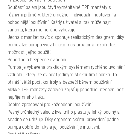
Součástí balení jsou čtyři vyměnitelné TPE manžety s
různými průměry, které umožňují individuální nastavení a
pohodlnější používání. Každý uživatel si tak může najít
variantu, která mu nejlépe vyhovuje.
Jedna z manžet navíc disponuje realistickým designem, díky
čemuž lze pumpu využít i jako masturbátor a rozšířit tak
možnosti jejího použití.
Pohodlné a bezpečné ovládání
Pumpa je vybavena praktickým systémem rychlého uvolnění
vzduchu, který lze ovládat jediným stisknutím tlačítka. To
přináší větší pocit kontroly a bezpečí během používání.
Měkké TPE manžety zároveň zajišťují pohodlné utěsnění bez
nepříjemného tlaku.
Odolné zpracování pro každodenní používání
Pevný průhledný válec z kvalitního plastu je lehký, odolný a
snadno se udržuje. Díky ergonomickému provedení padne
pumpa dobře do ruky a její používání je intuitivní.