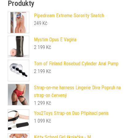
Produkty
Pipedream Extreme Sorority Snatch
249
Kč
Mystim Opus E Vagina
2 199
Kč
Tom of Finland Rosebud Cylinder Anal Pump
2 199
Kč
Strap-on-me harness Lingerie Diva Popruh na
strap-on červený
1 299
Kč
You2Toys Strap-on Duo Připínací penis
1 099
Kč
Kitty School Girl školačka - M