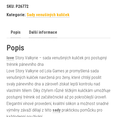
SKU:
P26772
Kategorie:
Sady venušiných kuliček
Popis
Další informace
Popis
love
Story Valkyrie – sada venušiných kuliček pro postupný
trénink pánevního dna
Love Story Valkyrie od Lola Games je promyšlená sada
venušiných kuliček navržená pro ženy, které chtějí posílit
svaly pánevního dna a zároveň získat lepší kontrolu nad
vlastním tělem. Díky čtyřem různě těžkým kuličkám umožňuje
postupný trénink od začátečnické až po pokročilejší úroveň.
Elegantní vínové provedení, kvalitní silikon a možnost snadné
výměny závaží dělají z této
sady
praktickou pomůcku pro
každodenní používání.