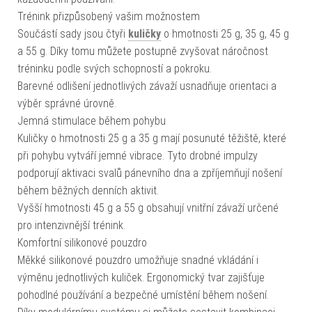
Trénink přizpůsobený vašim možnostem
Součástí sady jsou čtyři
kuličky
o hmotnosti 25 g, 35 g, 45 g
a 55 g. Díky tomu můžete postupně zvyšovat náročnost
tréninku podle svých schopností a pokroku.
Barevné odlišení jednotlivých závaží usnadňuje orientaci a
výběr správné úrovně.
Jemná stimulace během pohybu
Kuličky o hmotnosti 25 g a 35 g mají posunuté těžiště, které
při pohybu vytváří jemné vibrace. Tyto drobné impulzy
podporují aktivaci svalů pánevního dna a zpříjemňují nošení
během běžných denních aktivit.
Vyšší hmotnosti 45 g a 55 g obsahují vnitřní závaží určené
pro intenzivnější trénink.
Komfortní silikonové pouzdro
Měkké silikonové pouzdro umožňuje snadné vkládání i
výměnu jednotlivých kuliček. Ergonomický tvar zajišťuje
pohodlné používání a bezpečné umístění během nošení.