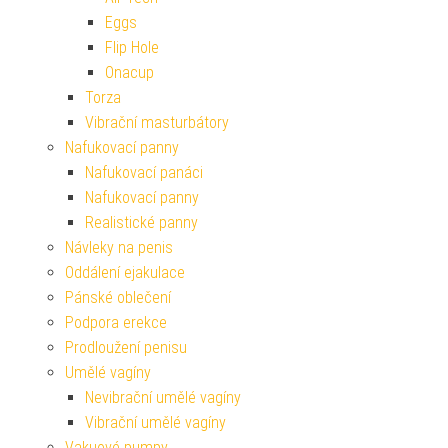
Eggs
Flip Hole
Onacup
Torza
Vibrační masturbátory
Nafukovací panny
Nafukovací panáci
Nafukovací panny
Realistické panny
Návleky na penis
Oddálení ejakulace
Pánské oblečení
Podpora erekce
Prodloužení penisu
Umělé vagíny
Nevibrační umělé vagíny
Vibrační umělé vagíny
Vakuové pumpy