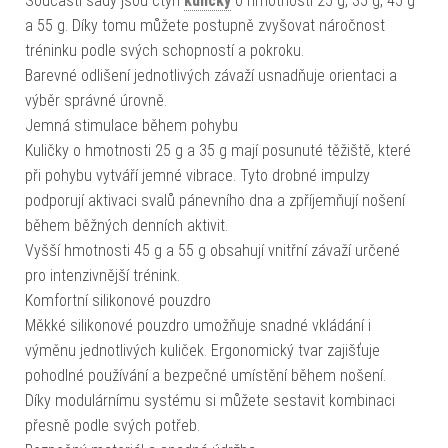
Součástí sady jsou čtyři
kuličky
o hmotnosti 25 g, 35 g, 45 g
a 55 g. Díky tomu můžete postupně zvyšovat náročnost
tréninku podle svých schopností a pokroku.
Barevné odlišení jednotlivých závaží usnadňuje orientaci a
výběr správné úrovně.
Jemná stimulace během pohybu
Kuličky o hmotnosti 25 g a 35 g mají posunuté těžiště, které
při pohybu vytváří jemné vibrace. Tyto drobné impulzy
podporují aktivaci svalů pánevního dna a zpříjemňují nošení
během běžných denních aktivit.
Vyšší hmotnosti 45 g a 55 g obsahují vnitřní závaží určené
pro intenzivnější trénink.
Komfortní silikonové pouzdro
Měkké silikonové pouzdro umožňuje snadné vkládání i
výměnu jednotlivých kuliček. Ergonomický tvar zajišťuje
pohodlné používání a bezpečné umístění během nošení.
Díky modulárnímu systému si můžete sestavit kombinaci
přesně podle svých potřeb.