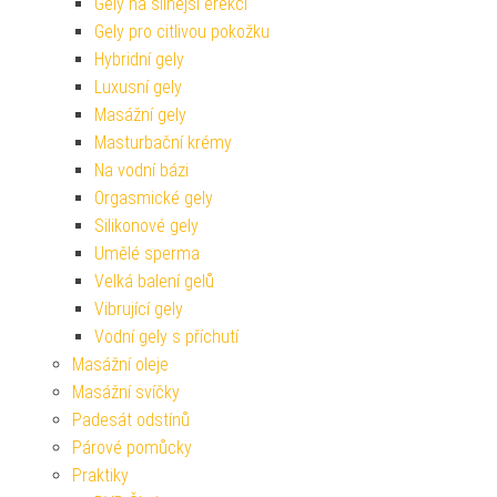
Gely na silnější erekci
Gely pro citlivou pokožku
Hybridní gely
Luxusní gely
Masážní gely
Masturbační krémy
Na vodní bázi
Orgasmické gely
Silikonové gely
Umělé sperma
Velká balení gelů
Vibrující gely
Vodní gely s příchutí
Masážní oleje
Masážní svíčky
Padesát odstínů
Párové pomůcky
Praktiky