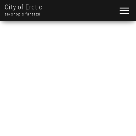
City of Erotic
sexshop s fantazií!