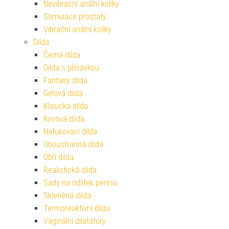
Nevibrační anální kolíky
Stimulace prostaty
Vibrační anální kolíky
Dilda
Černá dilda
Dilda s přísavkou
Fantasy dilda
Gelová dilda
Klasická dilda
Kovová dilda
Nafukovací dilda
Oboustranná dilda
Obří dilda
Realistická dilda
Sady na odlitek penisu
Skleněná dilda
Termoreaktivní dilda
Vaginální dilatátory