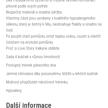
Díky modulárnímu systému si můžete sestavit kombinaci
přesně podle svých potřeb.
Bezpečný materiál a snadná údržba
Všechny části jsou vyrobeny z kvalitního hypoalergenního
silikonu, který je šetrný k tělu, neobsahuje ftaláty a snadno se
čistí.
Po použití stačí pomůcku omýt teplou vodou, osušit a ošetřit
čističem na erotické pomůcky.
Proč si Love Story Valkyrie oblíbíte:
Sada 4 kuliček s různou hmotností
Postupný trénink pánevního dna
Jemná stimulace díky posunutému těžišti u lehčích kuliček
Možnost přizpůsobit náročnost tréninku
Hypoalerg
Další informace