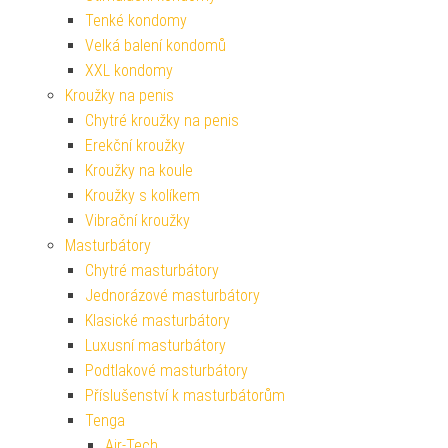
Tenké kondomy
Velká balení kondomů
XXL kondomy
Kroužky na penis
Chytré kroužky na penis
Erekční kroužky
Kroužky na koule
Kroužky s kolíkem
Vibrační kroužky
Masturbátory
Chytré masturbátory
Jednorázové masturbátory
Klasické masturbátory
Luxusní masturbátory
Podtlakové masturbátory
Příslušenství k masturbátorům
Tenga
Air-Tech