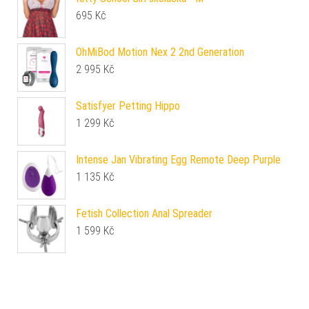
695
Kč
OhMiBod Motion Nex 2 2nd Generation
2 995
Kč
Satisfyer Petting Hippo
1 299
Kč
Intense Jan Vibrating Egg Remote Deep Purple
1 135
Kč
Fetish Collection Anal Spreader
1 599
Kč