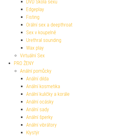
DVD Škola sexu
Edgeplay
Fisting
Orální sex a deepthroat
Sex v koupelně
Urethral sounding
Wax play
Virtuální Sex
PRO ŽENY
Anální pomůcky
Anální dilda
Anální kosmetika
Anální kuličky a korále
Anální ocásky
Anální sady
Anální šperky
Anální vibrátory
Klystýr