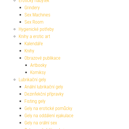
Erotický nábytek
Grindery
Sex Machines
Sex Room
Hygienické potřeby
Knihy a erotic art
Kalendáře
Knihy
Obrazové publikace
Artbooky
Komiksy
Lubrikační gely
Anální lubrikační gely
Dezinfekční přípravky
Fisting gely
Gely na erotické pomůcky
Gely na oddálení ejakulace
Gely na orální sex