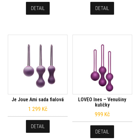
DETAIL
DETAIL
Je Joue Ami sada fialová
LOVEO Ines – Venušiny
kuličky
1 299
Kč
999
Kč
DETAIL
DETAIL