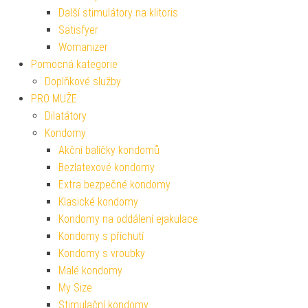
Další stimulátory na klitoris
Satisfyer
Womanizer
Pomocná kategorie
Doplňkové služby
PRO MUŽE
Dilatátory
Kondomy
Akční balíčky kondomů
Bezlatexové kondomy
Extra bezpečné kondomy
Klasické kondomy
Kondomy na oddálení ejakulace
Kondomy s příchutí
Kondomy s vroubky
Malé kondomy
My Size
Stimulační kondomy