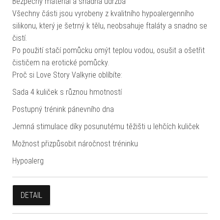
Bezpečný materiál a snadná údržba
Všechny části jsou vyrobeny z kvalitního hypoalergenního
silikonu, který je šetrný k tělu, neobsahuje ftaláty a snadno se
čistí.
Po použití stačí pomůcku omýt teplou vodou, osušit a ošetřit
čističem na erotické pomůcky.
Proč si Love Story Valkyrie oblíbíte:
Sada 4 kuliček s různou hmotností
Postupný trénink pánevního dna
Jemná stimulace díky posunutému těžišti u lehčích kuliček
Možnost přizpůsobit náročnost tréninku
Hypoalerg
DETAIL