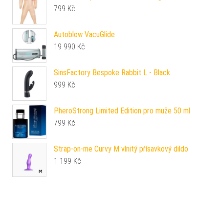
799
Kč
Autoblow VacuGlide
19 990
Kč
SinsFactory Bespoke Rabbit L - Black
999
Kč
PheroStrong Limited Edition pro muže 50 ml
799
Kč
Strap-on-me Curvy M vlnitý přísavkový dildo
1 199
Kč