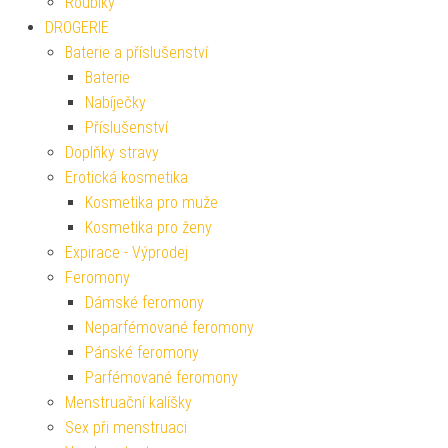
Roubíky
DROGERIE
Baterie a příslušenství
Baterie
Nabíječky
Příslušenství
Doplňky stravy
Erotická kosmetika
Kosmetika pro muže
Kosmetika pro ženy
Expirace - Výprodej
Feromony
Dámské feromony
Neparfémované feromony
Pánské feromony
Parfémované feromony
Menstruační kalíšky
Sex při menstruaci