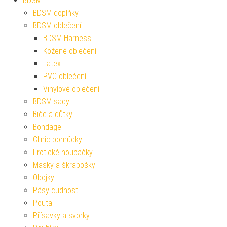
BDSM
BDSM doplňky
BDSM oblečení
BDSM Harness
Kožené oblečení
Latex
PVC oblečení
Vinylové oblečení
BDSM sady
Biče a důtky
Bondage
Clinic pomůcky
Erotické houpačky
Masky a škrabošky
Obojky
Pásy cudnosti
Pouta
Přísavky a svorky