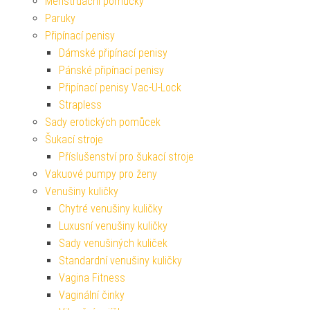
Menstruační pomůcky
Paruky
Připínací penisy
Dámské připínací penisy
Pánské připínací penisy
Připínací penisy Vac-U-Lock
Strapless
Sady erotických pomůcek
Šukací stroje
Příslušenství pro šukací stroje
Vakuové pumpy pro ženy
Venušiny kuličky
Chytré venušiny kuličky
Luxusní venušiny kuličky
Sady venušiných kuliček
Standardní venušiny kuličky
Vagina Fitness
Vaginální činky