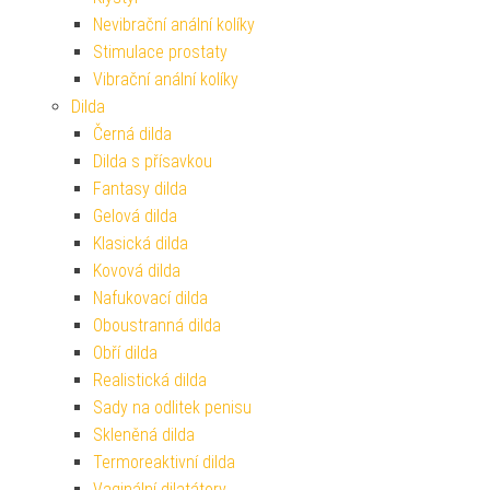
Nevibrační anální kolíky
Stimulace prostaty
Vibrační anální kolíky
Dilda
Černá dilda
Dilda s přísavkou
Fantasy dilda
Gelová dilda
Klasická dilda
Kovová dilda
Nafukovací dilda
Oboustranná dilda
Obří dilda
Realistická dilda
Sady na odlitek penisu
Skleněná dilda
Termoreaktivní dilda
Vaginální dilatátory