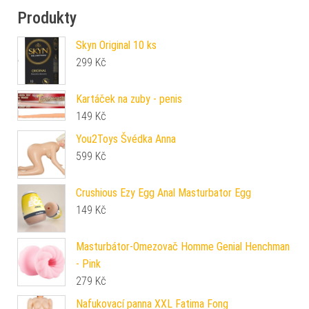
Produkty
Skyn Original 10 ks
299
Kč
Kartáček na zuby - penis
149
Kč
You2Toys Švédka Anna
599
Kč
Crushious Ezy Egg Anal Masturbator Egg
149
Kč
Masturbátor-Omezovač Homme Genial Henchman
- Pink
279
Kč
Nafukovací panna XXL Fatima Fong