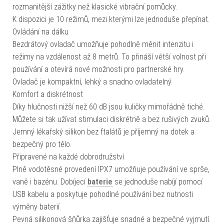
rozmanitější zážitky než klasické vibrační pomůcky.
K dispozici je 10 režimů, mezi kterými lze jednoduše přepínat.
Ovládání na dálku
Bezdrátový ovladač umožňuje pohodlně měnit intenzitu i
režimy na vzdálenost až 8 metrů. To přináší větší volnost při
používání a otevírá nové možnosti pro partnerské hry.
Ovladač je kompaktní, lehký a snadno ovladatelný.
Komfort a diskrétnost
Díky hlučnosti nižší než 60 dB jsou kuličky mimořádně tiché.
Můžete si tak užívat stimulaci diskrétně a bez rušivých zvuků.
Jemný lékařský silikon bez ftalátů je příjemný na dotek a
bezpečný pro tělo.
Připravené na každé dobrodružství
Plně vodotěsné provedení IPX7 umožňuje používání ve sprše,
vaně i bazénu. Dobíjecí
baterie
se jednoduše nabíjí pomocí
USB kabelu a poskytuje pohodlné používání bez nutnosti
výměny baterií.
Pevná silikonová šňůrka zajišťuje snadné a bezpečné vyjmutí.