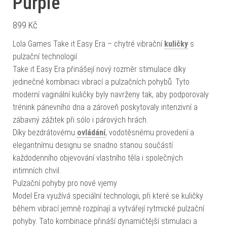
Purple
899
Kč
Lola Games Take it Easy Era – chytré vibrační
kuličky
s
pulzační technologií
Take it Easy Era přinášejí nový rozměr stimulace díky
jedinečné kombinaci vibrací a pulzačních pohybů. Tyto
moderní vaginální kuličky byly navrženy tak, aby podporovaly
trénink pánevního dna a zároveň poskytovaly intenzivní a
zábavný zážitek při sólo i párových hrách.
Díky bezdrátovému
ovládání
, vodotěsnému provedení a
elegantnímu designu se snadno stanou součástí
každodenního objevování vlastního těla i společných
intimních chvil.
Pulzační pohyby pro nové vjemy
Model Era využívá speciální technologii, při které se kuličky
během vibrací jemně rozpínají a vytvářejí rytmické pulzační
pohyby. Tato kombinace přináší dynamičtější stimulaci a