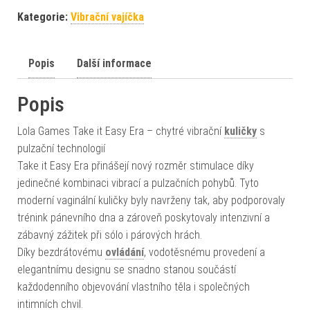
Kategorie:
Vibrační vajíčka
Popis
Další informace
Popis
Lola Games Take it Easy Era – chytré vibrační
kuličky
s
pulzační technologií
Take it Easy Era přinášejí nový rozměr stimulace díky
jedinečné kombinaci vibrací a pulzačních pohybů. Tyto
moderní vaginální kuličky byly navrženy tak, aby podporovaly
trénink pánevního dna a zároveň poskytovaly intenzivní a
zábavný zážitek při sólo i párových hrách.
Díky bezdrátovému
ovládání
, vodotěsnému provedení a
elegantnímu designu se snadno stanou součástí
každodenního objevování vlastního těla i společných
intimních chvil.