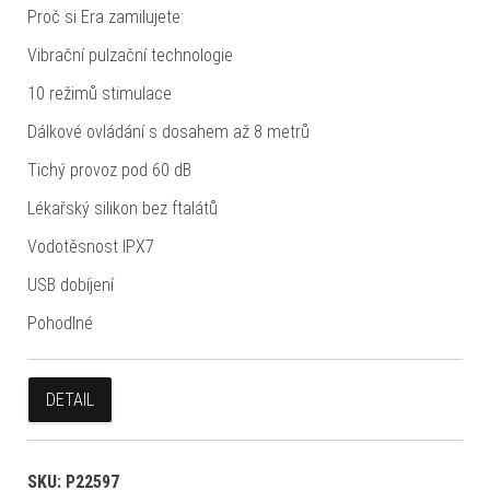
Proč si Era zamilujete:
Vibrační pulzační technologie
10 režimů stimulace
Dálkové ovládání s dosahem až 8 metrů
Tichý provoz pod 60 dB
Lékařský silikon bez ftalátů
Vodotěsnost IPX7
USB dobíjení
Pohodlné
DETAIL
SKU:
P22597