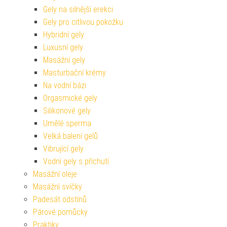
Gely na silnější erekci
Gely pro citlivou pokožku
Hybridní gely
Luxusní gely
Masážní gely
Masturbační krémy
Na vodní bázi
Orgasmické gely
Silikonové gely
Umělé sperma
Velká balení gelů
Vibrující gely
Vodní gely s příchutí
Masážní oleje
Masážní svíčky
Padesát odstínů
Párové pomůcky
Praktiky