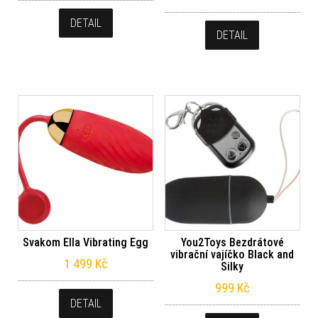
DETAIL
DETAIL
Svakom Ella Vibrating Egg
You2Toys Bezdrátové
vibrační vajíčko Black and
1 499
Kč
Silky
999
Kč
DETAIL