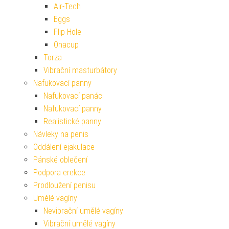
Air-Tech
Eggs
Flip Hole
Onacup
Torza
Vibrační masturbátory
Nafukovací panny
Nafukovací panáci
Nafukovací panny
Realistické panny
Návleky na penis
Oddálení ejakulace
Pánské oblečení
Podpora erekce
Prodloužení penisu
Umělé vagíny
Nevibrační umělé vagíny
Vibrační umělé vagíny