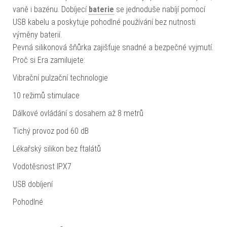
vaně i bazénu. Dobíjecí
baterie
se jednoduše nabíjí pomocí
USB kabelu a poskytuje pohodlné používání bez nutnosti
výměny baterií.
Pevná silikonová šňůrka zajišťuje snadné a bezpečné vyjmutí.
Proč si Era zamilujete:
Vibrační pulzační technologie
10 režimů stimulace
Dálkové ovládání s dosahem až 8 metrů
Tichý provoz pod 60 dB
Lékařský silikon bez ftalátů
Vodotěsnost IPX7
USB dobíjení
Pohodlné