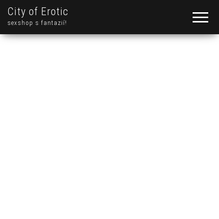
City of Erotic
sexshop s fantazií!