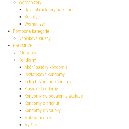
Womanizéry
Další stimulátory na klitoris
Satisfyer
Womanizer
Pomocná kategorie
Doplňkové služby
PRO MUŽE
Dilatátory
Kondomy
Akční balíčky kondomů
Bezlatexové kondomy
Extra bezpečné kondomy
Klasické kondomy
Kondomy na oddálení ejakulace
Kondomy s příchutí
Kondomy s vroubky
Malé kondomy
My Size