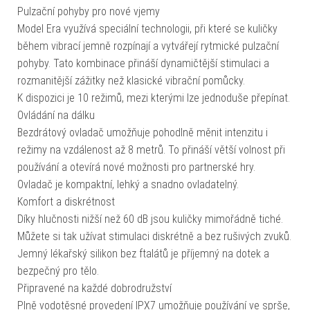
Pulzační pohyby pro nové vjemy
Model Era využívá speciální technologii, při které se kuličky
během vibrací jemně rozpínají a vytvářejí rytmické pulzační
pohyby. Tato kombinace přináší dynamičtější stimulaci a
rozmanitější zážitky než klasické vibrační pomůcky.
K dispozici je 10 režimů, mezi kterými lze jednoduše přepínat.
Ovládání na dálku
Bezdrátový ovladač umožňuje pohodlně měnit intenzitu i
režimy na vzdálenost až 8 metrů. To přináší větší volnost při
používání a otevírá nové možnosti pro partnerské hry.
Ovladač je kompaktní, lehký a snadno ovladatelný.
Komfort a diskrétnost
Díky hlučnosti nižší než 60 dB jsou kuličky mimořádně tiché.
Můžete si tak užívat stimulaci diskrétně a bez rušivých zvuků.
Jemný lékařský silikon bez ftalátů je příjemný na dotek a
bezpečný pro tělo.
Připravené na každé dobrodružství
Plně vodotěsné provedení IPX7 umožňuje používání ve sprše,