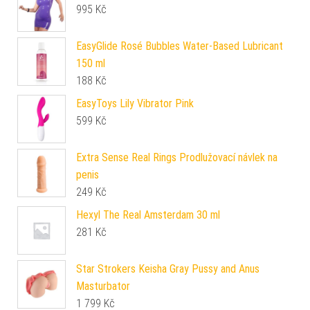
995
Kč
EasyGlide Rosé Bubbles Water-Based Lubricant
150 ml
188
Kč
EasyToys Lily Vibrator Pink
599
Kč
Extra Sense Real Rings Prodlužovací návlek na
penis
249
Kč
Hexyl The Real Amsterdam 30 ml
281
Kč
Star Strokers Keisha Gray Pussy and Anus
Masturbator
1 799
Kč