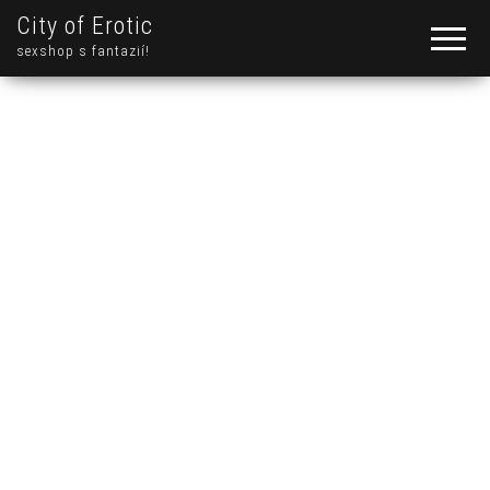
City of Erotic
sexshop s fantazií!