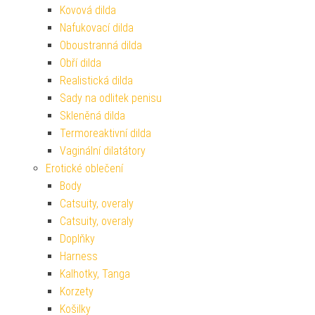
Kovová dilda
Nafukovací dilda
Oboustranná dilda
Obří dilda
Realistická dilda
Sady na odlitek penisu
Skleněná dilda
Termoreaktivní dilda
Vaginální dilatátory
Erotické oblečení
Body
Catsuity, overaly
Catsuity, overaly
Doplňky
Harness
Kalhotky, Tanga
Korzety
Košilky