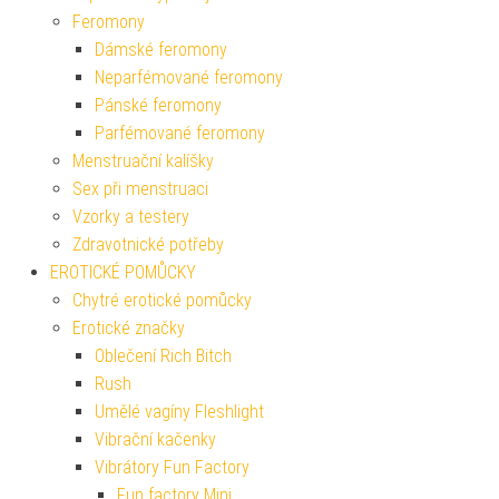
Feromony
Dámské feromony
Neparfémované feromony
Pánské feromony
Parfémované feromony
Menstruační kalíšky
Sex při menstruaci
Vzorky a testery
Zdravotnické potřeby
EROTICKÉ POMŮCKY
Chytré erotické pomůcky
Erotické značky
Oblečení Rich Bitch
Rush
Umělé vagíny Fleshlight
Vibrační kačenky
Vibrátory Fun Factory
Fun factory Mini