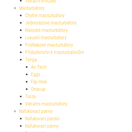
Vibrační kroužky
Masturbátory
Chytré masturbátory
Jednorázové masturbátory
Klasické masturbátory
Luxusní masturbátory
Podtlakové masturbátory
Příslušenství k masturbátorům
Tenga
Air-Tech
Eggs
Flip Hole
Onacup
Torza
Vibrační masturbátory
Nafukovací panny
Nafukovací panáci
Nafukovací panny