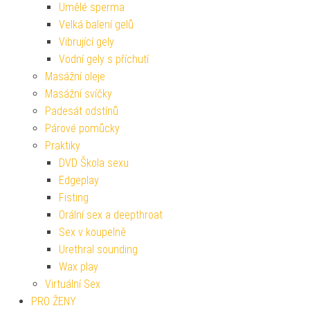
Umělé sperma
Velká balení gelů
Vibrující gely
Vodní gely s příchutí
Masážní oleje
Masážní svíčky
Padesát odstínů
Párové pomůcky
Praktiky
DVD Škola sexu
Edgeplay
Fisting
Orální sex a deepthroat
Sex v koupelně
Urethral sounding
Wax play
Virtuální Sex
PRO ŽENY