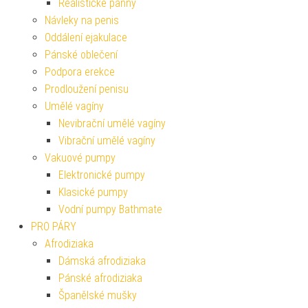
Realistické panny
Návleky na penis
Oddálení ejakulace
Pánské oblečení
Podpora erekce
Prodloužení penisu
Umělé vagíny
Nevibrační umělé vagíny
Vibrační umělé vagíny
Vakuové pumpy
Elektronické pumpy
Klasické pumpy
Vodní pumpy Bathmate
PRO PÁRY
Afrodiziaka
Dámská afrodiziaka
Pánské afrodiziaka
Španělské mušky