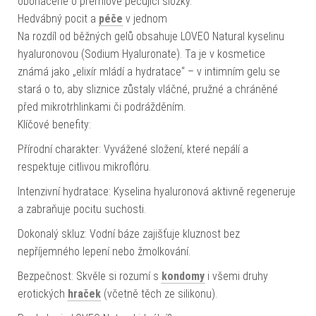
obohacené o prémiové pečující složky.
Hedvábný pocit a
péče
v jednom
Na rozdíl od běžných gelů obsahuje LOVEO Natural kyselinu
hyaluronovou (Sodium Hyaluronate). Ta je v kosmetice
známá jako „elixír mládí a hydratace“ – v intimním gelu se
stará o to, aby sliznice zůstaly vláčné, pružné a chráněné
před mikrotrhlinkami či podrážděním.
Klíčové benefity:
Přírodní charakter: Vyvážené složení, které nepálí a
respektuje citlivou mikroflóru.
Intenzivní hydratace: Kyselina hyaluronová aktivně regeneruje
a zabraňuje pocitu suchosti.
Dokonalý skluz: Vodní báze zajišťuje kluznost bez
nepříjemného lepení nebo žmolkování.
Bezpečnost: Skvěle si rozumí s
kondomy
i všemi druhy
erotických
hraček
(včetně těch ze silikonu).