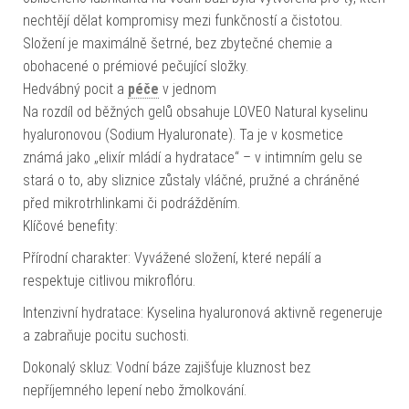
nechtějí dělat kompromisy mezi funkčností a čistotou.
Složení je maximálně šetrné, bez zbytečné chemie a
obohacené o prémiové pečující složky.
Hedvábný pocit a
péče
v jednom
Na rozdíl od běžných gelů obsahuje LOVEO Natural kyselinu
hyaluronovou (Sodium Hyaluronate). Ta je v kosmetice
známá jako „elixír mládí a hydratace“ – v intimním gelu se
stará o to, aby sliznice zůstaly vláčné, pružné a chráněné
před mikrotrhlinkami či podrážděním.
Klíčové benefity:
Přírodní charakter: Vyvážené složení, které nepálí a
respektuje citlivou mikroflóru.
Intenzivní hydratace: Kyselina hyaluronová aktivně regeneruje
a zabraňuje pocitu suchosti.
Dokonalý skluz: Vodní báze zajišťuje kluznost bez
nepříjemného lepení nebo žmolkování.