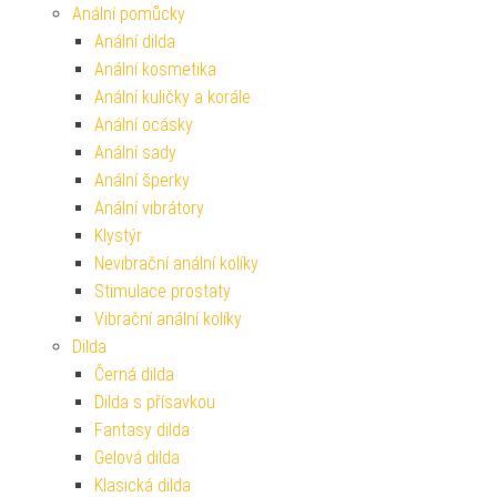
Anální pomůcky
Anální dilda
Anální kosmetika
Anální kuličky a korále
Anální ocásky
Anální sady
Anální šperky
Anální vibrátory
Klystýr
Nevibrační anální kolíky
Stimulace prostaty
Vibrační anální kolíky
Dilda
Černá dilda
Dilda s přísavkou
Fantasy dilda
Gelová dilda
Klasická dilda