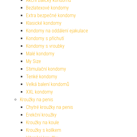
Akční balíčky kondomů
Bezlatexové kondomy
Extra bezpečné kondomy
Klasické kondomy
Kondomy na oddálení ejakulace
Kondomy s příchutí
Kondomy s vroubky
Malé kondomy
My Size
Stimulační kondomy
Tenké kondomy
Velká balení kondomů
XXL kondomy
Kroužky na penis
Chytré kroužky na penis
Erekční kroužky
Kroužky na koule
Kroužky s kolíkem