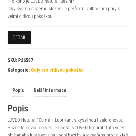
Pro koho je LOVEO Natural ideální?
Díky svému čistému složení je perfektní volbou pro páry s
velmi citlivou pokožkou.
DETAIL
SKU:
P26587
Kategorie:
Gely pro citlivou pokožku
Popis
Další informace
Popis
LOVEO Natural 100 ml – Lubrikant s kyselinou hyaluronovou
Poznejte novou úroveň jemnosti s LOVEO Natural. Tato verze
oblíbeného lubrikantu na vodní bázi byla vytvořena pro ty, kteří