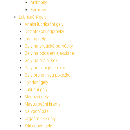
Artbooky
Komiksy
Lubrikační gely
Anální lubrikační gely
Dezinfekční přípravky
Fisting gely
Gely na erotické pomůcky
Gely na oddálení ejakulace
Gely na orální sex
Gely na silnější erekci
Gely pro citlivou pokožku
Hybridní gely
Luxusní gely
Masážní gely
Masturbační krémy
Na vodní bázi
Orgasmické gely
Silikonové gely