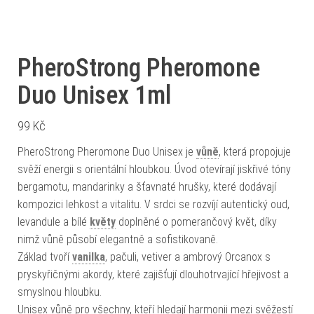
PheroStrong Pheromone
Duo Unisex 1ml
99
Kč
PheroStrong Pheromone Duo Unisex je
vůně
, která propojuje
svěží energii s orientální hloubkou. Úvod otevírají jiskřivé tóny
bergamotu, mandarinky a šťavnaté hrušky, které dodávají
kompozici lehkost a vitalitu. V srdci se rozvíjí autentický oud,
levandule a bílé
květy
doplněné o pomerančový květ, díky
nimž vůně působí elegantně a sofistikovaně.
Základ tvoří
vanilka
, pačuli, vetiver a ambrový Orcanox s
pryskyřičnými akordy, které zajišťují dlouhotrvající hřejivost a
smyslnou hloubku.
Unisex vůně pro všechny, kteří hledají harmonii mezi svěžestí