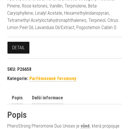
Pinene, Rose ketones, Vanillin, Terpinolene, Beta-
Caryophyllene, Linalyl Acetate, Hexamethylindanopyran,
Tetramethyl Acetyloctahydronaphthalenes, Terpineol, Citrus
Limon Peel Oil, Lavandula Oil/Extract, Pogostemon Cablin O
DETAIL
SKU:
P26658
Kategorie:
Parfémované feromony
Popis
Další informace
Popis
PheroStrong Pheromone Duo Unisex je
vůně
, která propojuje