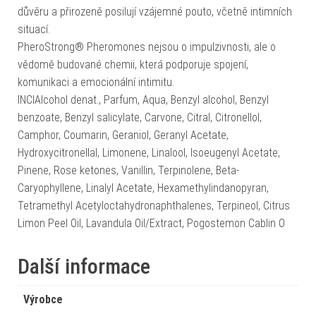
důvěru a přirozeně posilují vzájemné pouto, včetně intimních
situací.
PheroStrong® Pheromones nejsou o impulzivnosti, ale o
vědomě budované chemii, která podporuje spojení,
komunikaci a emocionální intimitu.
INCIAlcohol denat., Parfum, Aqua, Benzyl alcohol, Benzyl
benzoate, Benzyl salicylate, Carvone, Citral, Citronellol,
Camphor, Coumarin, Geraniol, Geranyl Acetate,
Hydroxycitronellal, Limonene, Linalool, Isoeugenyl Acetate,
Pinene, Rose ketones, Vanillin, Terpinolene, Beta-
Caryophyllene, Linalyl Acetate, Hexamethylindanopyran,
Tetramethyl Acetyloctahydronaphthalenes, Terpineol, Citrus
Limon Peel Oil, Lavandula Oil/Extract, Pogostemon Cablin O
Další informace
Výrobce