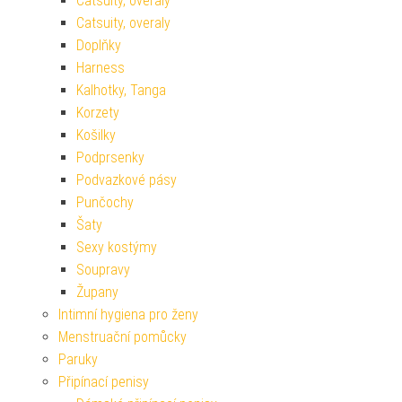
Catsuity, overaly
Catsuity, overaly
Doplňky
Harness
Kalhotky, Tanga
Korzety
Košilky
Podprsenky
Podvazkové pásy
Punčochy
Šaty
Sexy kostýmy
Soupravy
Župany
Intimní hygiena pro ženy
Menstruační pomůcky
Paruky
Připínací penisy