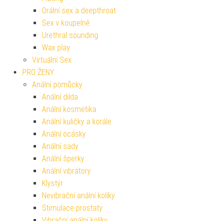
Orální sex a deepthroat
Sex v koupelně
Urethral sounding
Wax play
Virtuální Sex
PRO ŽENY
Anální pomůcky
Anální dilda
Anální kosmetika
Anální kuličky a korále
Anální ocásky
Anální sady
Anální šperky
Anální vibrátory
Klystýr
Nevibrační anální kolíky
Stimulace prostaty
Vibrační anální kolíky