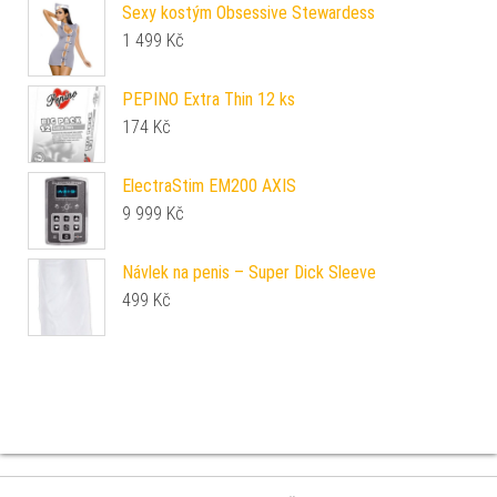
Sexy kostým Obsessive Stewardess
1 499
Kč
PEPINO Extra Thin 12 ks
174
Kč
ElectraStim EM200 AXIS
9 999
Kč
Návlek na penis – Super Dick Sleeve
499
Kč