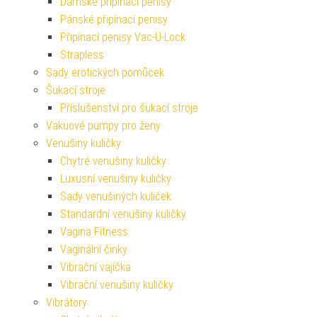
Dámské připínací penisy
Pánské připínací penisy
Připínací penisy Vac-U-Lock
Strapless
Sady erotických pomůcek
Šukací stroje
Příslušenství pro šukací stroje
Vakuové pumpy pro ženy
Venušiny kuličky
Chytré venušiny kuličky
Luxusní venušiny kuličky
Sady venušiných kuliček
Standardní venušiny kuličky
Vagina Fitness
Vaginální činky
Vibrační vajíčka
Vibrační venušiny kuličky
Vibrátory