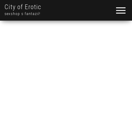
City of Erotic
sexshop s fantazií!