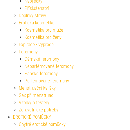
Nabíječky
Příslušenství
Doplňky stravy
Erotická kosmetika
Kosmetika pro muže
Kosmetika pro ženy
Expirace - Výprodej
Feromony
Dámské feromony
Neparfémované feromony
Pánské feromony
Parfémované feromony
Menstruační kalíšky
Sex při menstruaci
Vzorky a testery
Zdravotnické potřeby
EROTICKÉ POMŮCKY
Chytré erotické pomůcky