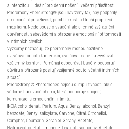
a intenzitou – ideální pro denní nošení i večerní příležitosti.
Pheromony PheroStrong® jsou navrženy tak, aby podpořily
emocionální přitažlivost, pocit blízkosti a hlubší propojení
mezi lidmi. Nejde pouze o svádění, ale o jemné zvýraznění
otevřenosti, sebevědomí a přirozené emocionální přítomnosti
v intimních chvílích.
Výzkumy naznačují, že pheromony mohou pozitivně
ovlivňovat ochotu k interakci, uvolňovat napětí a zvyšovat
vzájemný komfort. Pomáhají odbourávat bariéry, podporují
důvěru a přirozeně posilují vzájemné pouto, včetně intimních
situací.
PheroStrong® Pheromones nejsou o impulzivnosti, ale o
vědomě budované chemii, která podporuje spojení,
komunikaci a emocionální intimitu.
INCIAlcohol denat., Parfum, Aqua, Benzyl alcohol, Benzyl
benzoate, Benzyl salicylate, Carvone, Citral, Citronellol,
Camphor, Coumarin, Geraniol, Geranyl Acetate,
Hydroxycitronellal, Limonene, Linalool, Isoeugenyl Acetate,