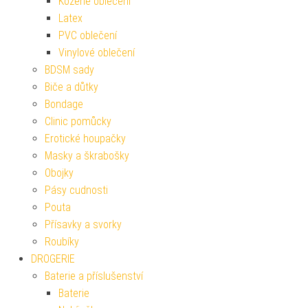
Kožené oblečení
Latex
PVC oblečení
Vinylové oblečení
BDSM sady
Biče a důtky
Bondage
Clinic pomůcky
Erotické houpačky
Masky a škrabošky
Obojky
Pásy cudnosti
Pouta
Přísavky a svorky
Roubíky
DROGERIE
Baterie a příslušenství
Baterie