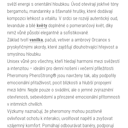
svěží energii s orientální hloubkou. Úvod otevírají jiskřivé tóny
bergamotu, mandarinky a šťavnaté hrušky, které dodávají
kompozici lehkost a vitalitu. V srdci se rozvíjí autentický oud,
levandule a bílé
květy
doplněné o pomerančový květ, díky
nimž vůně působí elegantně a sofistikovaně.
Základ tvoří
vanilka
, pačuli, vetiver a ambrový Orcanox s
pryskyřičnými akordy, které zajišťují dlouhotrvající hřejivost a
smyslnou hloubku.
Unisex vůně pro všechny, kteří hledají harmonii mezi svěžestí
a intenzitou – ideální pro denní nošení i večerní příležitosti.
Pheromony PheroStrong® jsou navrženy tak, aby podpořily
emocionální přitažlivost, pocit blízkosti a hlubší propojení
mezi lidmi. Nejde pouze o svádění, ale o jemné zvýraznění
otevřenosti, sebevědomí a přirozené emocionální přítomnosti
v intimních chvílích.
Výzkumy naznačují, že pheromony mohou pozitivně
ovlivňovat ochotu k interakci, uvolňovat napětí a zvyšovat
vzájemný komfort. Pomáhají odbourávat bariéry, podporují