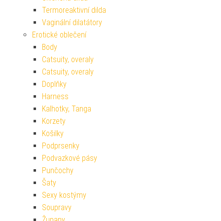
Termoreaktivní dilda
Vaginální dilatátory
Erotické oblečení
Body
Catsuity, overaly
Catsuity, overaly
Doplňky
Harness
Kalhotky, Tanga
Korzety
Košilky
Podprsenky
Podvazkové pásy
Punčochy
Šaty
Sexy kostýmy
Soupravy
Župany