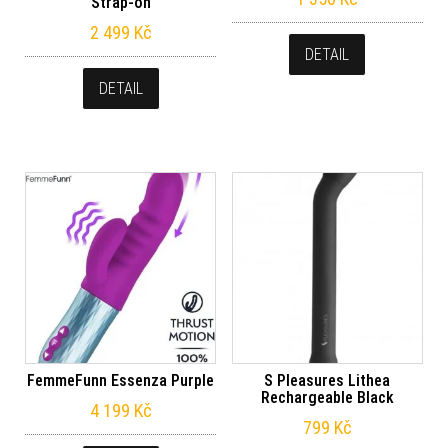
Strap-on
2 499
Kč
DETAIL
DETAIL
FemmeFunn Essenza Purple
S Pleasures Lithea
Rechargeable Black
4 199
Kč
799
Kč