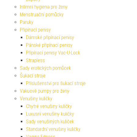
Intimní hygiena pro ženy
Menstruační pomůcky
Paruky
Připínací penisy
Dámské připínací penisy
Pánské připínací penisy
Připínací penisy Vac-U-Lock
Strapless
Sady erotických pomůcek
Šukací stroje
Příslušenství pro šukací stroje
Vakuové pumpy pro ženy
Venušiny kuličky
Chytré venušiny kuličky
Luxusní venušiny kuličky
Sady venušiných kuliček
Standardní venušiny kuličky
Vagina Fitness