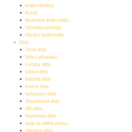
Anální vibrátory
Klystýr
Nevibrační anální kolíky
Stimulace prostaty
Vibrační anální kolíky
Dilda
Černá dilda
Dilda s přísavkou
Fantasy dilda
Gelová dilda
Klasická dilda
Kovová dilda
Nafukovací dilda
Oboustranná dilda
Obří dilda
Realistická dilda
Sady na odlitek penisu
Skleněná dilda