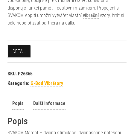
voděodolný, dobíjí se přes moderní USB-C konektor a
disponuje funkcí paměti i cestovním zámkem. Propojení s
SVAKOM App ti umožní vytvářet vlastní
vibrační
vzory, hrát si
sólo nebo přizvat partnera na dálku.
DETAIL
SKU:
P26365
Kategorie:
G-Bod Vibrátory
Popis
Další informace
Popis
SVAKOM Margot – dvojitá stimulace, dvojnásobné potěšení