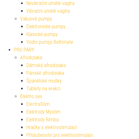
Nevibrační umělé vagíny
Vibrační umělé vagíny
Vakuové pumpy
Elektronické pumpy
Klasické pumpy
Vodní pumpy Bathmate
PRO PÁRY
Afrodiziaka
Dámská afrodiziaka
Pánské afrodiziaka
Španělské mušky
Tablety na erekci
Elektro sex
ElectraStim
Elektrody Mystim
Elektrody Rimba
Hračky s elektrostimulací
Příslušenství pro elektrostimulaci