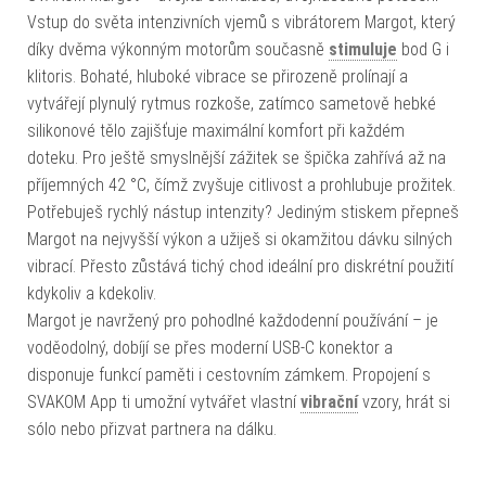
Vstup do světa intenzivních vjemů s vibrátorem Margot, který
díky dvěma výkonným motorům současně
stimuluje
bod G i
klitoris. Bohaté, hluboké vibrace se přirozeně prolínají a
vytvářejí plynulý rytmus rozkoše, zatímco sametově hebké
silikonové tělo zajišťuje maximální komfort při každém
doteku. Pro ještě smyslnější zážitek se špička zahřívá až na
příjemných 42 °C, čímž zvyšuje citlivost a prohlubuje prožitek.
Potřebuješ rychlý nástup intenzity? Jediným stiskem přepneš
Margot na nejvyšší výkon a užiješ si okamžitou dávku silných
vibrací. Přesto zůstává tichý chod ideální pro diskrétní použití
kdykoliv a kdekoliv.
Margot je navržený pro pohodlné každodenní používání – je
voděodolný, dobíjí se přes moderní USB-C konektor a
disponuje funkcí paměti i cestovním zámkem. Propojení s
SVAKOM App ti umožní vytvářet vlastní
vibrační
vzory, hrát si
sólo nebo přizvat partnera na dálku.