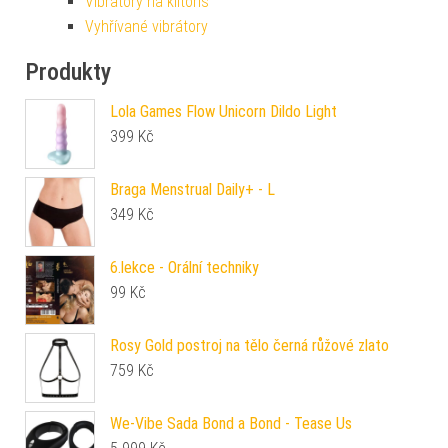
Vibrátory na klitoris
Vyhřívané vibrátory
Produkty
Lola Games Flow Unicorn Dildo Light
399
Kč
Braga Menstrual Daily+ - L
349
Kč
6.lekce - Orální techniky
99
Kč
Rosy Gold postroj na tělo černá růžové zlato
759
Kč
We-Vibe Sada Bond a Bond - Tease Us