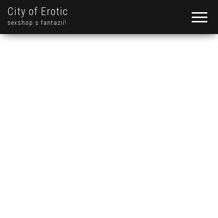
City of Erotic
sexshop s fantazií!