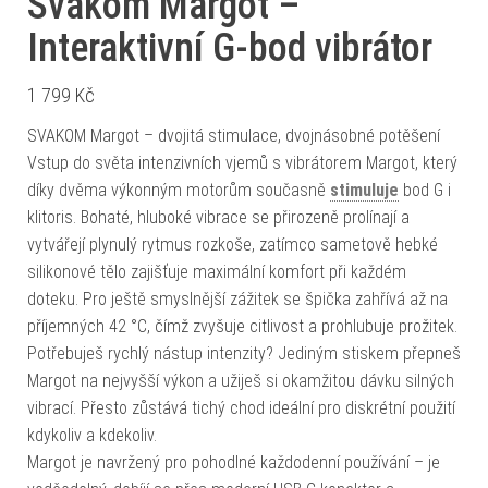
Svakom Margot –
Interaktivní G-bod vibrátor
1 799
Kč
SVAKOM Margot – dvojitá stimulace, dvojnásobné potěšení
Vstup do světa intenzivních vjemů s vibrátorem Margot, který
díky dvěma výkonným motorům současně
stimuluje
bod G i
klitoris. Bohaté, hluboké vibrace se přirozeně prolínají a
vytvářejí plynulý rytmus rozkoše, zatímco sametově hebké
silikonové tělo zajišťuje maximální komfort při každém
doteku. Pro ještě smyslnější zážitek se špička zahřívá až na
příjemných 42 °C, čímž zvyšuje citlivost a prohlubuje prožitek.
Potřebuješ rychlý nástup intenzity? Jediným stiskem přepneš
Margot na nejvyšší výkon a užiješ si okamžitou dávku silných
vibrací. Přesto zůstává tichý chod ideální pro diskrétní použití
kdykoliv a kdekoliv.
Margot je navržený pro pohodlné každodenní používání – je