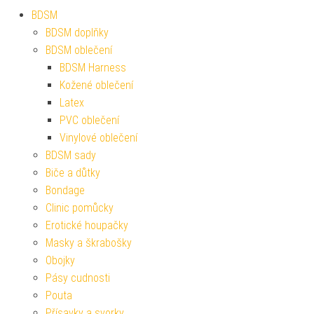
BDSM
BDSM doplňky
BDSM oblečení
BDSM Harness
Kožené oblečení
Latex
PVC oblečení
Vinylové oblečení
BDSM sady
Biče a důtky
Bondage
Clinic pomůcky
Erotické houpačky
Masky a škrabošky
Obojky
Pásy cudnosti
Pouta
Přísavky a svorky