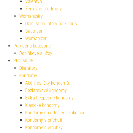
Valentýn
Žertovné předměty
Womanizéry
Další stimulátory na klitoris
Satisfyer
Womanizer
Pomocná kategorie
Doplňkové služby
PRO MUŽE
Dilatátory
Kondomy
Akční balíčky kondomů
Bezlatexové kondomy
Extra bezpečné kondomy
Klasické kondomy
Kondomy na oddálení ejakulace
Kondomy s příchutí
Kondomy s vroubky