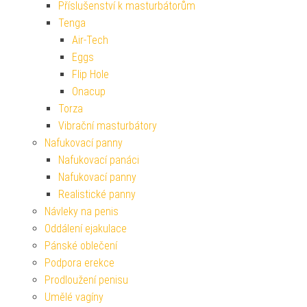
Příslušenství k masturbátorům
Tenga
Air-Tech
Eggs
Flip Hole
Onacup
Torza
Vibrační masturbátory
Nafukovací panny
Nafukovací panáci
Nafukovací panny
Realistické panny
Návleky na penis
Oddálení ejakulace
Pánské oblečení
Podpora erekce
Prodloužení penisu
Umělé vagíny