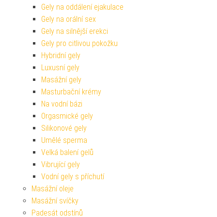
Gely na oddálení ejakulace
Gely na orální sex
Gely na silnější erekci
Gely pro citlivou pokožku
Hybridní gely
Luxusní gely
Masážní gely
Masturbační krémy
Na vodní bázi
Orgasmické gely
Silikonové gely
Umělé sperma
Velká balení gelů
Vibrující gely
Vodní gely s příchutí
Masážní oleje
Masážní svíčky
Padesát odstínů