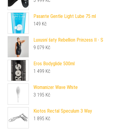
5 999
Kč
Pasante Gentle Light Lube 75 ml
149
Kč
Luxusní šaty Rebellion Prinzess II - S
9 079
Kč
Eros Bodyglide 500ml
1 499
Kč
Womanizer Wave White
3 195
Kč
Kiotos Rectal Speculum 3 Way
1 895
Kč