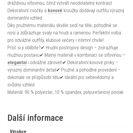
dráždivou síťovinou, čímž vytváří neodolatelný kontrast.
Dekorativní cvočky a
kovové
kroužky dodávají outfitu výrazný
dominantní vzhled.
Díky pružnému materiálu skvěle sedí na těle, pohodlně se
nosí a zdůrazňuje svaly na hrudi a ramenou. Perfektní volba
pro odvážné outfity, klubové večery i intimní chvíle!
Proč si ji oblíbíte?✔ Hrudní postrojový design – zvýrazňuje
mužnou postavu✔ Matný materiál v kombinaci se síťovinou –
elegantní
i odvážné zároveň✔ Dekorativní kovové prvky –
výrazný dominantní detail✔ Pružné a pohodlné provedení –
dokonale se přizpůsobí tělu✔ Ideální pro sebevědomý a
svůdný vzhled
Materiál: 90 % polyester, 10 % spandex, polyuretanový povlak.
Další informace
Výrobce