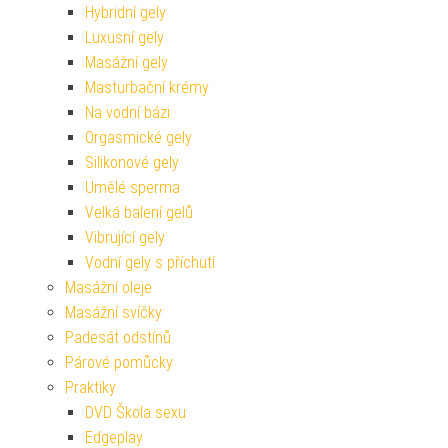
Hybridní gely
Luxusní gely
Masážní gely
Masturbační krémy
Na vodní bázi
Orgasmické gely
Silikonové gely
Umělé sperma
Velká balení gelů
Vibrující gely
Vodní gely s příchutí
Masážní oleje
Masážní svíčky
Padesát odstínů
Párové pomůcky
Praktiky
DVD Škola sexu
Edgeplay