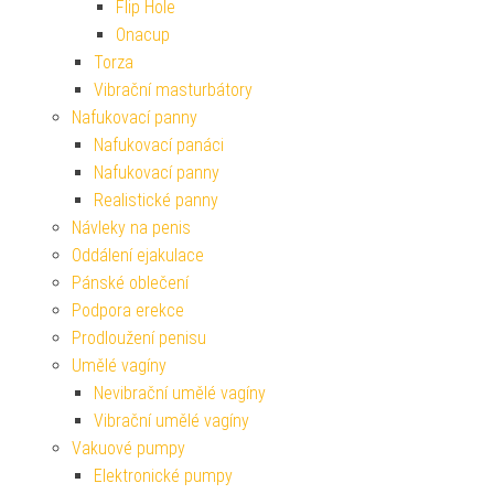
Flip Hole
Onacup
Torza
Vibrační masturbátory
Nafukovací panny
Nafukovací panáci
Nafukovací panny
Realistické panny
Návleky na penis
Oddálení ejakulace
Pánské oblečení
Podpora erekce
Prodloužení penisu
Umělé vagíny
Nevibrační umělé vagíny
Vibrační umělé vagíny
Vakuové pumpy
Elektronické pumpy