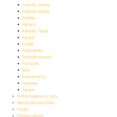
Catsuity, overaly
Catsuity, overaly
Doplňky
Harness
Kalhotky, Tanga
Korzety
Košilky
Podprsenky
Podvazkové pásy
Punčochy
Šaty
Sexy kostýmy
Soupravy
Župany
Intimní hygiena pro ženy
Menstruační pomůcky
Paruky
Připínací penisy