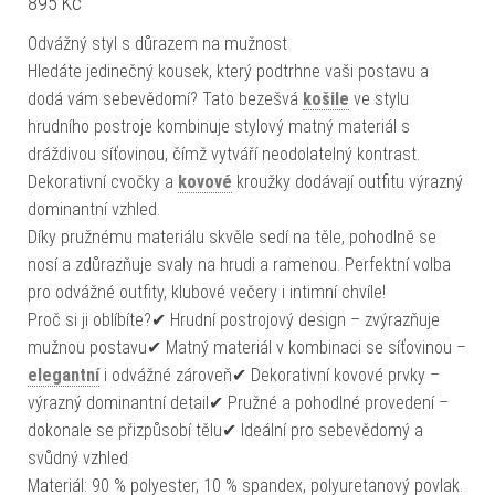
895
Kč
Odvážný styl s důrazem na mužnost
Hledáte jedinečný kousek, který podtrhne vaši postavu a
dodá vám sebevědomí? Tato bezešvá
košile
ve stylu
hrudního postroje kombinuje stylový matný materiál s
dráždivou síťovinou, čímž vytváří neodolatelný kontrast.
Dekorativní cvočky a
kovové
kroužky dodávají outfitu výrazný
dominantní vzhled.
Díky pružnému materiálu skvěle sedí na těle, pohodlně se
nosí a zdůrazňuje svaly na hrudi a ramenou. Perfektní volba
pro odvážné outfity, klubové večery i intimní chvíle!
Proč si ji oblíbíte?✔ Hrudní postrojový design – zvýrazňuje
mužnou postavu✔ Matný materiál v kombinaci se síťovinou –
elegantní
i odvážné zároveň✔ Dekorativní kovové prvky –
výrazný dominantní detail✔ Pružné a pohodlné provedení –
dokonale se přizpůsobí tělu✔ Ideální pro sebevědomý a
svůdný vzhled
Materiál: 90 % polyester, 10 % spandex, polyuretanový povlak.