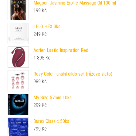
Magoon Jasmine Erotic Massage Oil 100 ml
199
Kč
LELO HEX 3ks
249
Kč
Adrien Lastic Inspiration Red
1 895
Kč
Rosy Gold - anální dildo set (růžové zlato)
989
Kč
My Size 57mm 10ks
299
Kč
Durex Classic 50ks
799
Kč