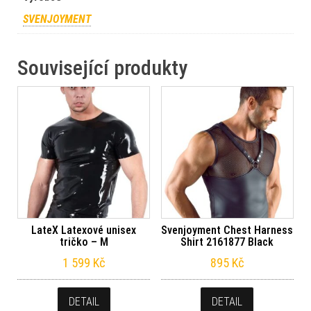
SVENJOYMENT
Související produkty
LateX Latexové unisex
Svenjoyment Chest Harness
tričko – M
Shirt 2161877 Black
1 599
Kč
895
Kč
DETAIL
DETAIL