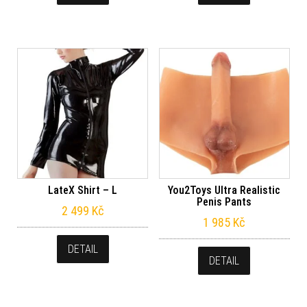
LateX Shirt – L
You2Toys Ultra Realistic
Penis Pants
2 499
Kč
1 985
Kč
DETAIL
DETAIL