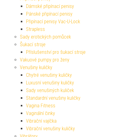
Dámské připínací penisy
Pánské připínací penisy
Připínací penisy Vac-U-Lock
Strapless
Sady erotických pomůcek
Šukací stroje
Příslušenství pro šukací stroje
Vakuové pumpy pro ženy
Venušiny kuličky
Chytré venušiny kuličky
Luxusní venušiny kuličky
Sady venušiných kuliček
Standardní venušiny kuličky
Vagina Fitness
Vaginální činky
Vibrační vajíčka
Vibrační venušiny kuličky
Vibrátory