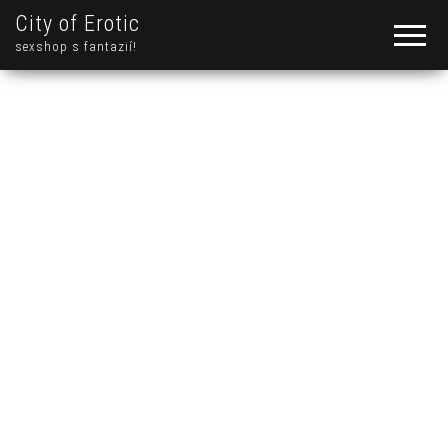
City of Erotic
sexshop s fantazií!