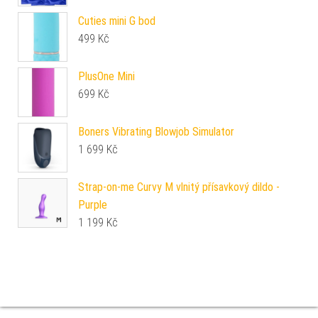
Cuties mini G bod
499
Kč
PlusOne Mini
699
Kč
Boners Vibrating Blowjob Simulator
1 699
Kč
Strap-on-me Curvy M vlnitý přísavkový dildo -
Purple
1 199
Kč