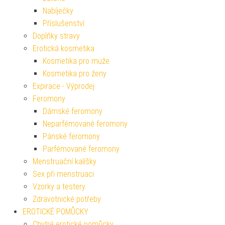
Nabíječky
Příslušenství
Doplňky stravy
Erotická kosmetika
Kosmetika pro muže
Kosmetika pro ženy
Expirace - Výprodej
Feromony
Dámské feromony
Neparfémované feromony
Pánské feromony
Parfémované feromony
Menstruační kalíšky
Sex při menstruaci
Vzorky a testery
Zdravotnické potřeby
EROTICKÉ POMŮCKY
Chytré erotické pomůcky