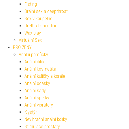
Fisting
Orální sex a deepthroat
Sex v koupelně
Urethral sounding
Wax play
Virtuální Sex
PRO ŽENY
Anální pomůcky
Anální dilda
Anální kosmetika
Anální kuličky a korále
Anální ocásky
Anální sady
Anální šperky
Anální vibrátory
Klystýr
Nevibrační anální kolíky
Stimulace prostaty