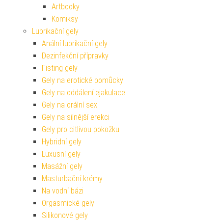
Artbooky
Komiksy
Lubrikační gely
Anální lubrikační gely
Dezinfekční přípravky
Fisting gely
Gely na erotické pomůcky
Gely na oddálení ejakulace
Gely na orální sex
Gely na silnější erekci
Gely pro citlivou pokožku
Hybridní gely
Luxusní gely
Masážní gely
Masturbační krémy
Na vodní bázi
Orgasmické gely
Silikonové gely