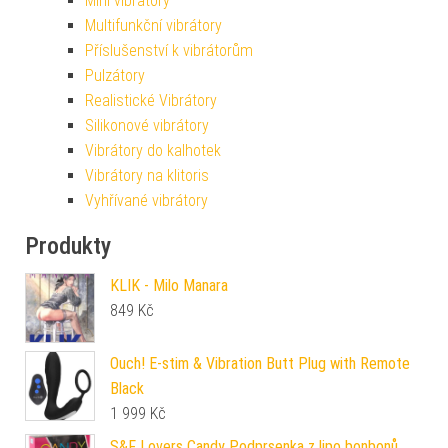
Mini vibrátory
Multifunkční vibrátory
Příslušenství k vibrátorům
Pulzátory
Realistické Vibrátory
Silikonové vibrátory
Vibrátory do kalhotek
Vibrátory na klitoris
Vyhřívané vibrátory
Produkty
KLIK - Milo Manara
849
Kč
Ouch! E-stim & Vibration Butt Plug with Remote
Black
1 999
Kč
S&F Lovers Candy Podprsenka z lipo bonbonů