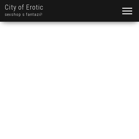
City of Erotic
sexshop s fantazií!