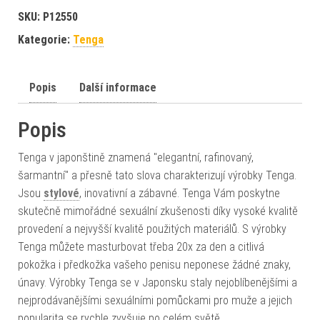
SKU:
P12550
Kategorie:
Tenga
Popis
Další informace
Popis
Tenga v japonštině znamená "elegantní, rafinovaný,
šarmantní" a přesně tato slova charakterizují výrobky Tenga.
Jsou
stylové
, inovativní a zábavné. Tenga Vám poskytne
skutečně mimořádné sexuální zkušenosti díky vysoké kvalitě
provedení a nejvyšší kvalitě použitých materiálů. S výrobky
Tenga můžete masturbovat třeba 20x za den a citlivá
pokožka i předkožka vašeho penisu neponese žádné znaky,
únavy. Výrobky Tenga se v Japonsku staly nejoblíbenějšími a
nejprodávanějšími sexuálními pomůckami pro muže a jejich
popularita se rychle zvyšuje po celém světě.