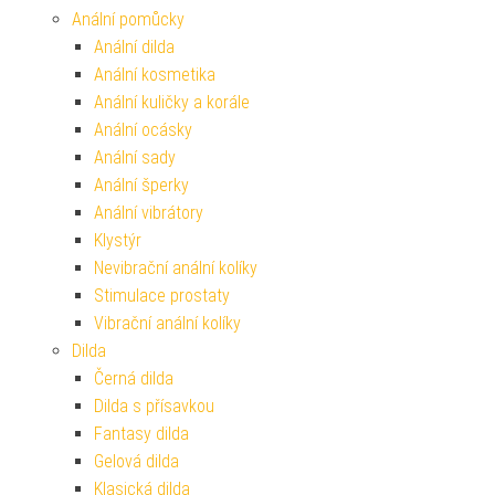
Anální pomůcky
Anální dilda
Anální kosmetika
Anální kuličky a korále
Anální ocásky
Anální sady
Anální šperky
Anální vibrátory
Klystýr
Nevibrační anální kolíky
Stimulace prostaty
Vibrační anální kolíky
Dilda
Černá dilda
Dilda s přísavkou
Fantasy dilda
Gelová dilda
Klasická dilda