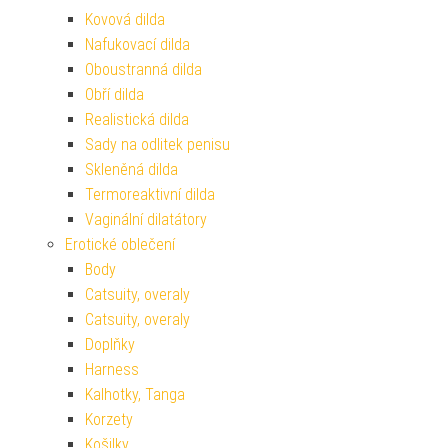
Kovová dilda
Nafukovací dilda
Oboustranná dilda
Obří dilda
Realistická dilda
Sady na odlitek penisu
Skleněná dilda
Termoreaktivní dilda
Vaginální dilatátory
Erotické oblečení
Body
Catsuity, overaly
Catsuity, overaly
Doplňky
Harness
Kalhotky, Tanga
Korzety
Košilky