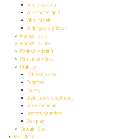
Umělé sperma
Velká balení gelů
Vibrující gely
Vodní gely s příchutí
Masážní oleje
Masážní svíčky
Padesát odstínů
Párové pomůcky
Praktiky
DVD Škola sexu
Edgeplay
Fisting
Orální sex a deepthroat
Sex v koupelně
Urethral sounding
Wax play
Virtuální Sex
PRO ŽENY