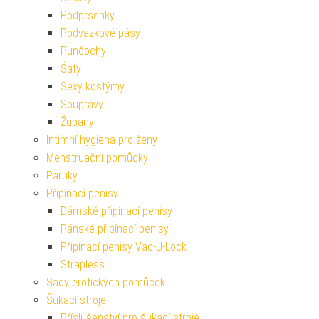
Podprsenky
Podvazkové pásy
Punčochy
Šaty
Sexy kostýmy
Soupravy
Župany
Intimní hygiena pro ženy
Menstruační pomůcky
Paruky
Připínací penisy
Dámské připínací penisy
Pánské připínací penisy
Připínací penisy Vac-U-Lock
Strapless
Sady erotických pomůcek
Šukací stroje
Příslušenství pro šukací stroje