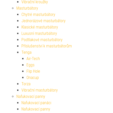
Vibrační kroužky
Masturbátory
Chytré masturbátory
Jednorázové masturbátory
Klasické masturbátory
Luxusní masturbátory
Podtlakové masturbátory
Příslušenství k masturbátorům
Tenga
Air-Tech
Eggs
Flip Hole
Onacup
Torza
Vibrační masturbátory
Nafukovací panny
Nafukovací panáci
Nafukovací panny