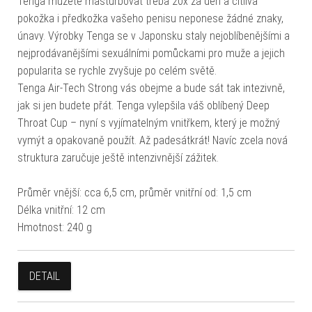
Tenga můžete masturbovat třeba 20x za den a citlivá
pokožka i předkožka vašeho penisu neponese žádné znaky,
únavy. Výrobky Tenga se v Japonsku staly nejoblíbenějšími a
nejprodávanějšími sexuálními pomůckami pro muže a jejich
popularita se rychle zvyšuje po celém světě.
Tenga Air-Tech Strong vás obejme a bude sát tak intezivně,
jak si jen budete přát. Tenga vylepšila váš oblíbený Deep
Throat Cup – nyní s vyjímatelným vnitřkem, který je možný
vymýt a opakovaně použít. Až padesátkrát! Navíc zcela nová
struktura zaručuje ještě intenzivnější zážitek.
Průměr vnější: cca 6,5 cm, průměr vnitřní od: 1,5 cm
Délka vnitřní: 12 cm
Hmotnost: 240 g
DETAIL