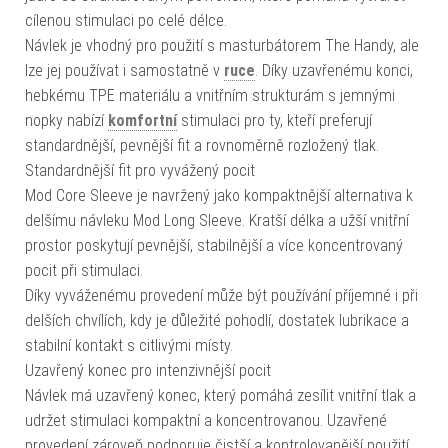
cílenou stimulaci po celé délce.
Návlek je vhodný pro použití s masturbátorem The Handy, ale
lze jej používat i samostatně v
ruce
. Díky uzavřenému konci,
hebkému TPE materiálu a vnitřním strukturám s jemnými
nopky nabízí
komfortní
stimulaci pro ty, kteří preferují
standardnější, pevnější fit a rovnoměrně rozložený tlak.
Standardnější fit pro vyvážený pocit
Mod Core Sleeve je navržený jako kompaktnější alternativa k
delšímu návleku Mod Long Sleeve. Kratší délka a užší vnitřní
prostor poskytují pevnější, stabilnější a více koncentrovaný
pocit při stimulaci.
Díky vyváženému provedení může být používání příjemné i při
delších chvílích, kdy je důležité pohodlí, dostatek lubrikace a
stabilní kontakt s citlivými místy.
Uzavřený konec pro intenzivnější pocit
Návlek má uzavřený konec, který pomáhá zesílit vnitřní tlak a
udržet stimulaci kompaktní a koncentrovanou. Uzavřené
provedení zároveň podporuje čistší a kontrolovanější použití.