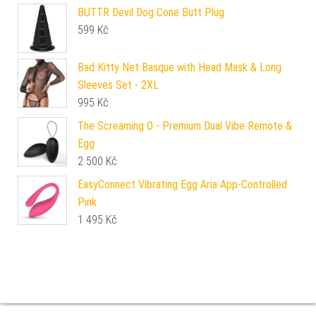
BUTTR Devil Dog Cone Butt Plug
599
Kč
Bad Kitty Net Basque with Head Mask & Long
Sleeves Set - 2XL
995
Kč
The Screaming O - Premium Dual Vibe Remote &
Egg
2 500
Kč
EasyConnect Vibrating Egg Aria App-Controlled
Pink
1 495
Kč