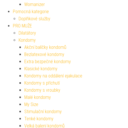
Womanizer
Pomocná kategorie
Doplňkové služby
PRO MUŽE
Dilatátory
Kondomy
Akční balíčky kondomů
Bezlatexové kondomy
Extra bezpečné kondomy
Klasické kondomy
Kondomy na oddálení ejakulace
Kondomy s příchutí
Kondomy s vroubky
Malé kondomy
My Size
Stimulační kondomy
Tenké kondomy
Velká balení kondomů