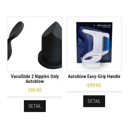
VacuGlide 2 Nipples Only
Autoblow Easy-Grip Handle
Autoblow
699
Kč
190
Kč
DETAIL
DETAIL