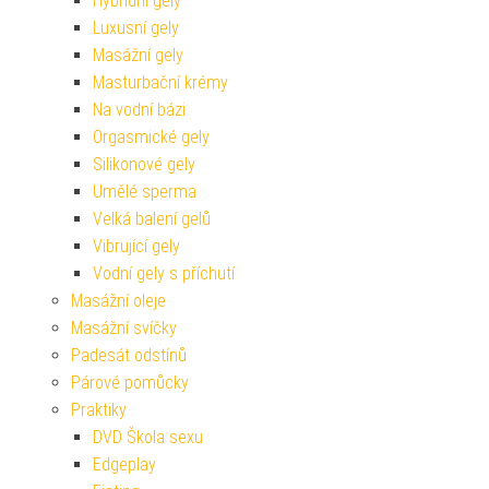
Hybridní gely
Luxusní gely
Masážní gely
Masturbační krémy
Na vodní bázi
Orgasmické gely
Silikonové gely
Umělé sperma
Velká balení gelů
Vibrující gely
Vodní gely s příchutí
Masážní oleje
Masážní svíčky
Padesát odstínů
Párové pomůcky
Praktiky
DVD Škola sexu
Edgeplay