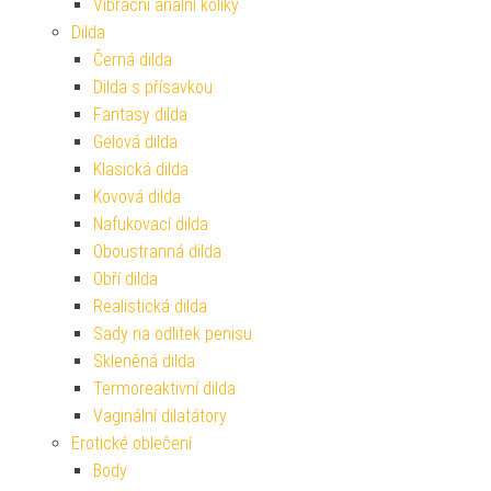
Vibrační anální kolíky
Dilda
Černá dilda
Dilda s přísavkou
Fantasy dilda
Gelová dilda
Klasická dilda
Kovová dilda
Nafukovací dilda
Oboustranná dilda
Obří dilda
Realistická dilda
Sady na odlitek penisu
Skleněná dilda
Termoreaktivní dilda
Vaginální dilatátory
Erotické oblečení
Body