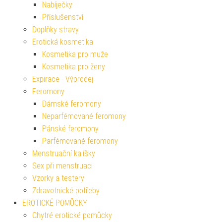
Nabíječky
Příslušenství
Doplňky stravy
Erotická kosmetika
Kosmetika pro muže
Kosmetika pro ženy
Expirace - Výprodej
Feromony
Dámské feromony
Neparfémované feromony
Pánské feromony
Parfémované feromony
Menstruační kalíšky
Sex při menstruaci
Vzorky a testery
Zdravotnické potřeby
EROTICKÉ POMŮCKY
Chytré erotické pomůcky