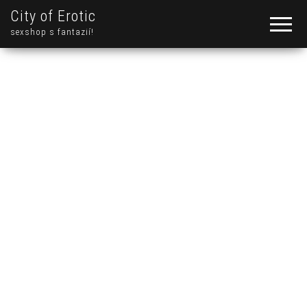
City of Erotic
sexshop s fantazií!