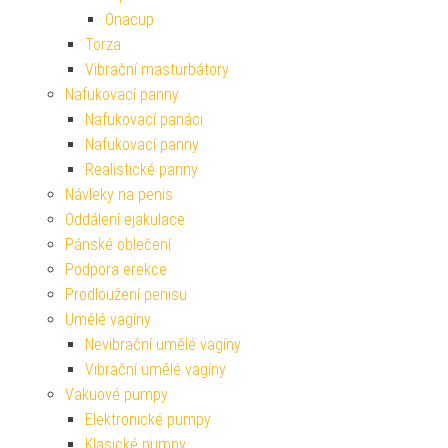
Onacup
Torza
Vibrační masturbátory
Nafukovací panny
Nafukovací panáci
Nafukovací panny
Realistické panny
Návleky na penis
Oddálení ejakulace
Pánské oblečení
Podpora erekce
Prodloužení penisu
Umělé vagíny
Nevibrační umělé vagíny
Vibrační umělé vagíny
Vakuové pumpy
Elektronické pumpy
Klasické pumpy