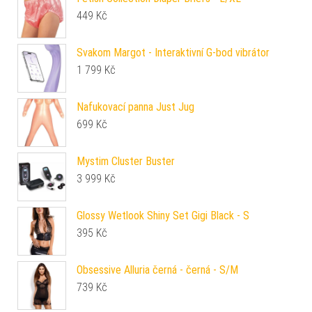
449
Kč
Svakom Margot - Interaktivní G-bod vibrátor
1 799
Kč
Nafukovací panna Just Jug
699
Kč
Mystim Cluster Buster
3 999
Kč
Glossy Wetlook Shiny Set Gigi Black - S
395
Kč
Obsessive Alluria černá - černá - S/M
739
Kč