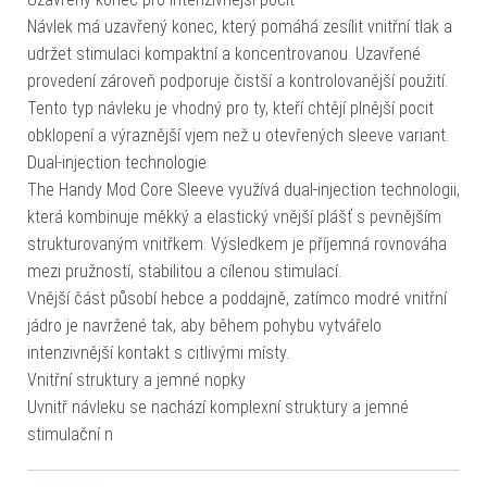
Návlek má uzavřený konec, který pomáhá zesílit vnitřní tlak a
udržet stimulaci kompaktní a koncentrovanou. Uzavřené
provedení zároveň podporuje čistší a kontrolovanější použití.
Tento typ návleku je vhodný pro ty, kteří chtějí plnější pocit
obklopení a výraznější vjem než u otevřených sleeve variant.
Dual-injection technologie
The Handy Mod Core Sleeve využívá dual-injection technologii,
která kombinuje měkký a elastický vnější plášť s pevnějším
strukturovaným vnitřkem. Výsledkem je příjemná rovnováha
mezi pružností, stabilitou a cílenou stimulací.
Vnější část působí hebce a poddajně, zatímco modré vnitřní
jádro je navržené tak, aby během pohybu vytvářelo
intenzivnější kontakt s citlivými místy.
Vnitřní struktury a jemné nopky
Uvnitř návleku se nachází komplexní struktury a jemné
stimulační n