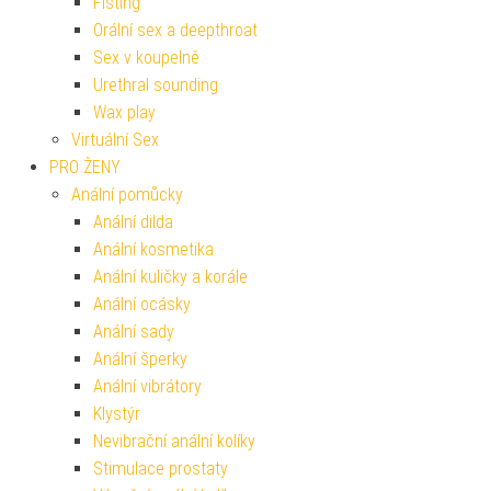
Fisting
Orální sex a deepthroat
Sex v koupelně
Urethral sounding
Wax play
Virtuální Sex
PRO ŽENY
Anální pomůcky
Anální dilda
Anální kosmetika
Anální kuličky a korále
Anální ocásky
Anální sady
Anální šperky
Anální vibrátory
Klystýr
Nevibrační anální kolíky
Stimulace prostaty