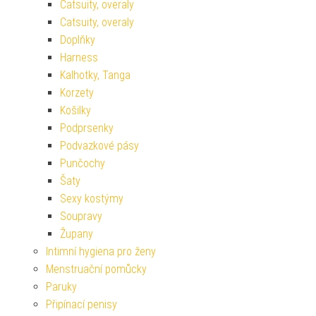
Catsuity, overaly
Catsuity, overaly
Doplňky
Harness
Kalhotky, Tanga
Korzety
Košilky
Podprsenky
Podvazkové pásy
Punčochy
Šaty
Sexy kostýmy
Soupravy
Župany
Intimní hygiena pro ženy
Menstruační pomůcky
Paruky
Připínací penisy