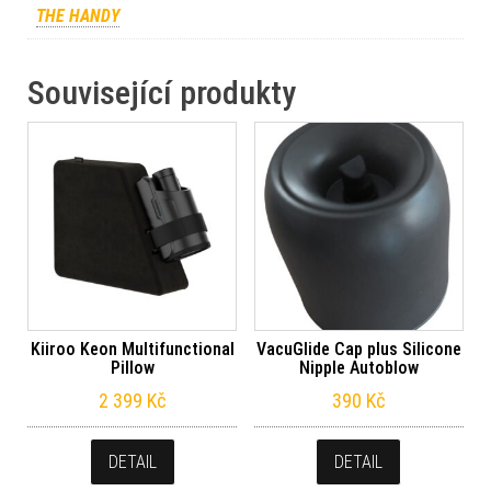
THE HANDY
Související produkty
Kiiroo Keon Multifunctional
VacuGlide Cap plus Silicone
Pillow
Nipple Autoblow
2 399
Kč
390
Kč
DETAIL
DETAIL