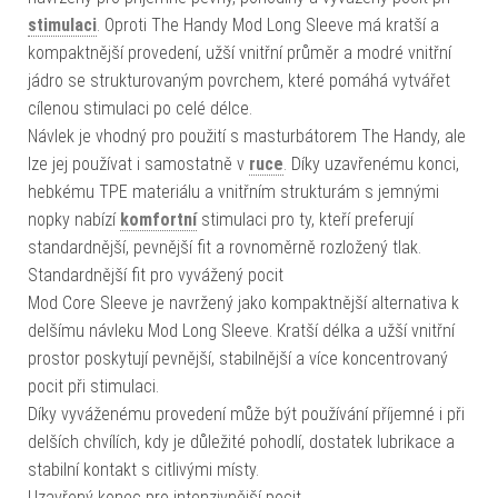
stimulaci
. Oproti The Handy Mod Long Sleeve má kratší a
kompaktnější provedení, užší vnitřní průměr a modré vnitřní
jádro se strukturovaným povrchem, které pomáhá vytvářet
cílenou stimulaci po celé délce.
Návlek je vhodný pro použití s masturbátorem The Handy, ale
lze jej používat i samostatně v
ruce
. Díky uzavřenému konci,
hebkému TPE materiálu a vnitřním strukturám s jemnými
nopky nabízí
komfortní
stimulaci pro ty, kteří preferují
standardnější, pevnější fit a rovnoměrně rozložený tlak.
Standardnější fit pro vyvážený pocit
Mod Core Sleeve je navržený jako kompaktnější alternativa k
delšímu návleku Mod Long Sleeve. Kratší délka a užší vnitřní
prostor poskytují pevnější, stabilnější a více koncentrovaný
pocit při stimulaci.
Díky vyváženému provedení může být používání příjemné i při
delších chvílích, kdy je důležité pohodlí, dostatek lubrikace a
stabilní kontakt s citlivými místy.
Uzavřený konec pro intenzivnější pocit