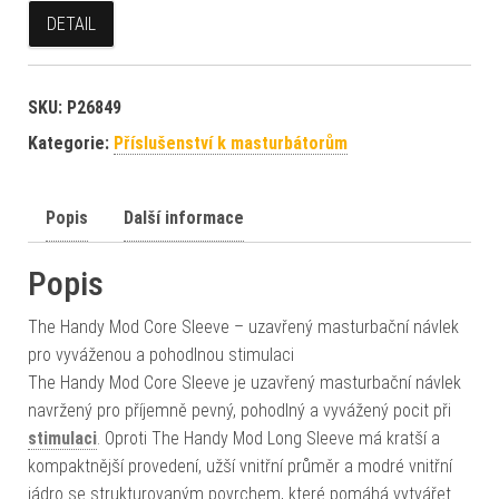
DETAIL
SKU:
P26849
Kategorie:
Příslušenství k masturbátorům
Popis
Další informace
Popis
The Handy Mod Core Sleeve – uzavřený masturbační návlek
pro vyváženou a pohodlnou stimulaci
The Handy Mod Core Sleeve je uzavřený masturbační návlek
navržený pro příjemně pevný, pohodlný a vyvážený pocit při
stimulaci
. Oproti The Handy Mod Long Sleeve má kratší a
kompaktnější provedení, užší vnitřní průměr a modré vnitřní
jádro se strukturovaným povrchem, které pomáhá vytvářet