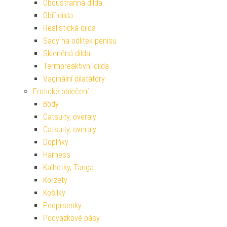
Oboustranná dilda
Obří dilda
Realistická dilda
Sady na odlitek penisu
Skleněná dilda
Termoreaktivní dilda
Vaginální dilatátory
Erotické oblečení
Body
Catsuity, overaly
Catsuity, overaly
Doplňky
Harness
Kalhotky, Tanga
Korzety
Košilky
Podprsenky
Podvazkové pásy