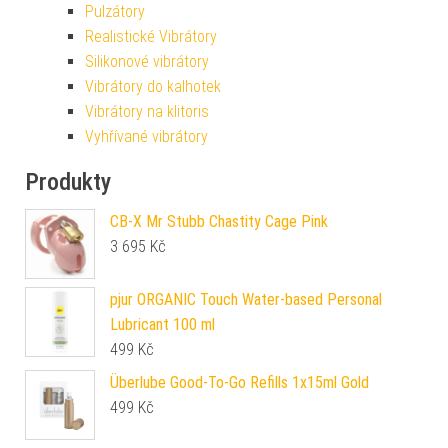
Pulzátory
Realistické Vibrátory
Silikonové vibrátory
Vibrátory do kalhotek
Vibrátory na klitoris
Vyhřívané vibrátory
Produkty
CB-X Mr Stubb Chastity Cage Pink
3 695
Kč
pjur ORGANIC Touch Water-based Personal
Lubricant 100 ml
499
Kč
Überlube Good-To-Go Refills 1x15ml Gold
499
Kč