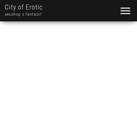
City of Erotic
sexshop s fantazií!