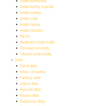
Anální kosmetika
Anální kuličky a korále
Anální ocásky
Anální sady
Anální šperky
Anální vibrátory
Klystýr
Nevibrační anální kolíky
Stimulace prostaty
Vibrační anální kolíky
Dilda
Černá dilda
Dilda s přísavkou
Fantasy dilda
Gelová dilda
Klasická dilda
Kovová dilda
Nafukovací dilda