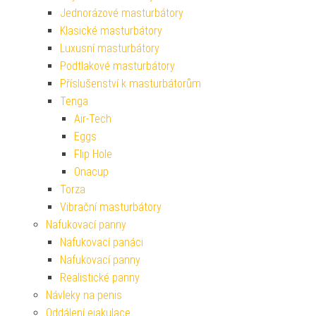
Jednorázové masturbátory
Klasické masturbátory
Luxusní masturbátory
Podtlakové masturbátory
Příslušenství k masturbátorům
Tenga
Air-Tech
Eggs
Flip Hole
Onacup
Torza
Vibrační masturbátory
Nafukovací panny
Nafukovací panáci
Nafukovací panny
Realistické panny
Návleky na penis
Oddálení ejakulace