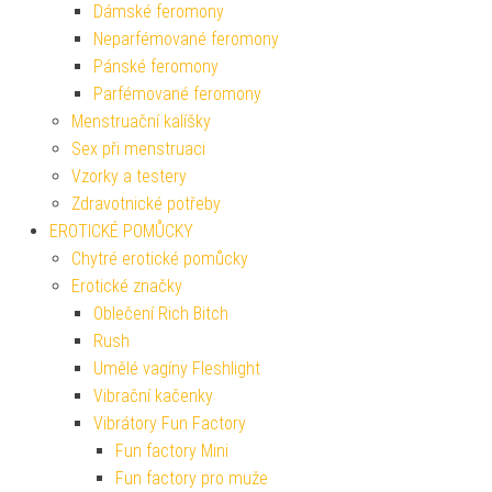
Dámské feromony
Neparfémované feromony
Pánské feromony
Parfémované feromony
Menstruační kalíšky
Sex při menstruaci
Vzorky a testery
Zdravotnické potřeby
EROTICKÉ POMŮCKY
Chytré erotické pomůcky
Erotické značky
Oblečení Rich Bitch
Rush
Umělé vagíny Fleshlight
Vibrační kačenky
Vibrátory Fun Factory
Fun factory Mini
Fun factory pro muže