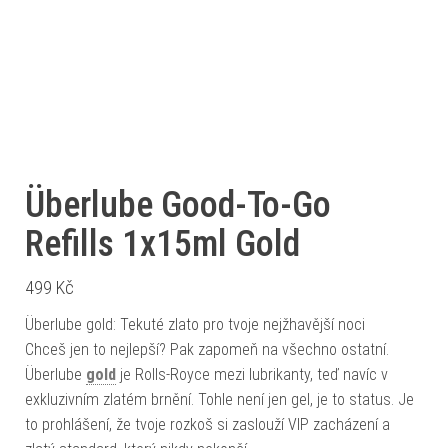
Überlube Good-To-Go
Refills 1x15ml Gold
499
Kč
Überlube gold: Tekuté zlato pro tvoje nejžhavější noci
Chceš jen to nejlepší? Pak zapomeň na všechno ostatní.
Überlube
gold
je Rolls-Royce mezi lubrikanty, teď navíc v
exkluzivním zlatém brnění. Tohle není jen gel, je to status. Je
to prohlášení, že tvoje rozkoš si zaslouží VIP zacházení a