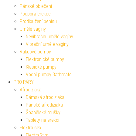
Pánské oblečení
Podpora erekce
Prodloužení penisu
Umělé vagíny
Nevibrační umělé vagíny
Vibrační umělé vagíny
Vakuové pumpy
Elektronické pumpy
Klasické pumpy
Vodní pumpy Bathmate
PRO PÁRY
Afrodiziaka
Dámská afrodiziaka
Pánské afrodiziaka
Španělské mušky
Tablety na erekci
Elektro sex
ElectraStim