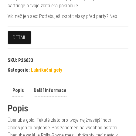
cartridge a tvoje zlatá éra pokračuje.
Víc než jen sex: Potřebuješ zkrotit vlasy před party? Neb
DETAIL
SKU:
P26633
Kategorie:
Lubrikační gely
Popis
Další informace
Popis
Überlube gold: Tekuté zlato pro tvoje nejžhavější noci
Chceš jen to nejlepší? Pak zapomeň na všechno ostatní.
Überlube
gold
je Rolls-Royce mezi lubrikanty, teď navíc v