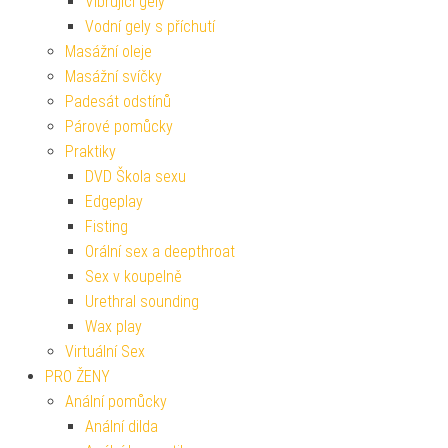
Vibrující gely
Vodní gely s příchutí
Masážní oleje
Masážní svíčky
Padesát odstínů
Párové pomůcky
Praktiky
DVD Škola sexu
Edgeplay
Fisting
Orální sex a deepthroat
Sex v koupelně
Urethral sounding
Wax play
Virtuální Sex
PRO ŽENY
Anální pomůcky
Anální dilda