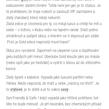
exkluzivním zlatém brnění. Tohle není jen gel, je to status. Je
to prohlášení, že tvoje rozkoš si zaslouží VIP zacházení a
zlatý standard, který nikdy nekončí.
Zlatá edice je stvořená pro ty, co milují luxus a chtějí ho mít u
sebe – v ložnici, v klubu nebo na tajném rande. Stačí jedno
zmáčknutí a zažiješ skluz, o kterém se ti doposud jen zdálo.
Proč je Gold edice naprostý must-have?
Skluz pro vyvolené: Zapomeň na ulepené ruce a doplňování
gelu každých pět minut. Überlube Gold klouže jako po másle
(nebo spíš jako po hedvábí) a vydrží s tebou až do vítězného
konce.
Zlatý šperk v kabelce: Vypadá jako luxusní parfém nebo
rtěnka. Nikdo nepozná, že máš u sebe „nástroj na hřích“. Je
to
stylové
, je to zlaté a je to sakra
sexy
.
Gyn-Friendly & Safe: I když vypadá jako hříšné potěšení, tvé
tělo ho bude milovat. Je pH neutrální, bez chemických přísad