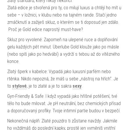
zlatý standard, který nikdy nekončí.
Zlatá edice je stvořená pro ty, co milují luxus a chtějí ho mít u
sebe – v ložnici, v klubu nebo na tajném rande. Stačí jedno
zmáčknutí a zažiješ skluz, o kterém se ti doposud jen zdálo.
Proč je Gold edice naprostý must-have?
Skluz pro vyvolené: Zapomeň na ulepené ruce a doplňování
gelu každých pět minut. Überlube Gold klouže jako po másle
(nebo spíš jako po hedvábí) a vydrží s tebou až do vítězného
konce.
Zlatý šperk v kabelce: Vypadá jako luxusní parfém nebo
rtěnka. Nikdo nepozná, že máš u sebe „nástroj na hřích“. Je
to
stylové
, je to zlaté a je to sakra
sexy
.
Gyn-Friendly & Safe: I když vypadá jako hříšné potěšení, tvé
tělo ho bude milovat. Je pH neutrální, bez chemických přísad
a doporučovaný profíky. Tvoje intimní partie budou v bezpečí.
Nekonečná náplň: Zlaté pouzdro ti zůstane navždy. Jakmile
ho vyždímáš do poslední kapky, prostě jen vyměníš vnitřní