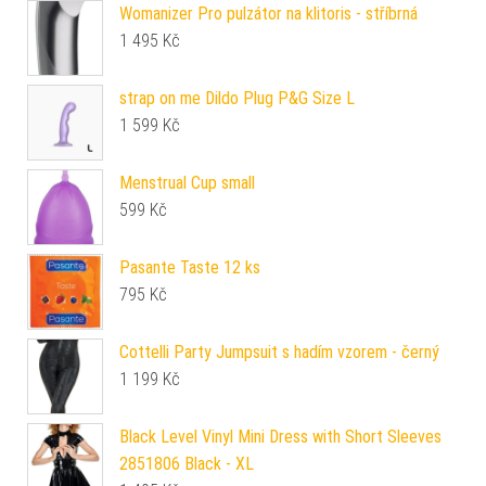
Womanizer Pro pulzátor na klitoris - stříbrná
1 495
Kč
strap on me Dildo Plug P&G Size L
1 599
Kč
Menstrual Cup small
599
Kč
Pasante Taste 12 ks
795
Kč
Cottelli Party Jumpsuit s hadím vzorem - černý
1 199
Kč
Black Level Vinyl Mini Dress with Short Sleeves
2851806 Black - XL