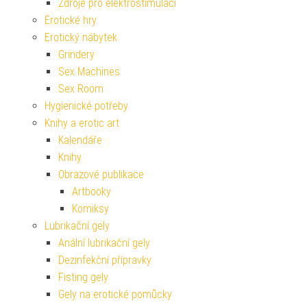
Zdroje pro elektrostimulaci
Erotické hry
Erotický nábytek
Grindery
Sex Machines
Sex Room
Hygienické potřeby
Knihy a erotic art
Kalendáře
Knihy
Obrazové publikace
Artbooky
Komiksy
Lubrikační gely
Anální lubrikační gely
Dezinfekční přípravky
Fisting gely
Gely na erotické pomůcky