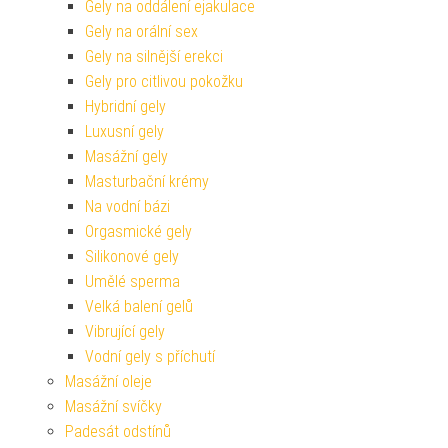
Gely na oddálení ejakulace
Gely na orální sex
Gely na silnější erekci
Gely pro citlivou pokožku
Hybridní gely
Luxusní gely
Masážní gely
Masturbační krémy
Na vodní bázi
Orgasmické gely
Silikonové gely
Umělé sperma
Velká balení gelů
Vibrující gely
Vodní gely s příchutí
Masážní oleje
Masážní svíčky
Padesát odstínů