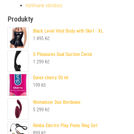
Vyhřívané vibrátory
Produkty
Black Level Vinyl Body with Skirt - XL
1 495
Kč
S Pleasures Dual Suction Černá
1 299
Kč
Durex cherry 50 ml
199
Kč
Womanizer Duo Bordeaux
5 299
Kč
Rimba Electro Play Penis Ring Set
899
Kč