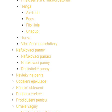
Příslušenství k masturbátorům
Tenga
Air-Tech
Eggs
Flip Hole
Onacup
Torza
Vibrační masturbátory
Nafukovací panny
Nafukovací panáci
Nafukovací panny
Realistické panny
Návleky na penis
Oddálení ejakulace
Pánské oblečení
Podpora erekce
Prodloužení penisu
Umělé vagíny