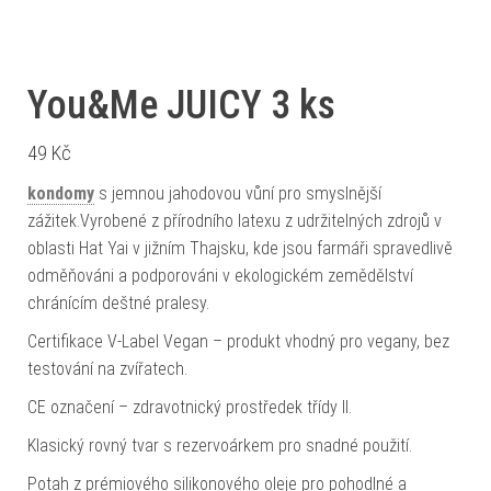
You&Me JUICY 3 ks
49
Kč
kondomy
s jemnou jahodovou vůní pro smyslnější
zážitek.Vyrobené z přírodního latexu z udržitelných zdrojů v
oblasti Hat Yai v jižním Thajsku, kde jsou farmáři spravedlivě
odměňováni a podporováni v ekologickém zemědělství
chránícím deštné pralesy.
Certifikace V-Label Vegan – produkt vhodný pro vegany, bez
testování na zvířatech.
CE označení – zdravotnický prostředek třídy II.
Klasický rovný tvar s rezervoárkem pro snadné použití.
Potah z prémiového silikonového oleje pro pohodlné a