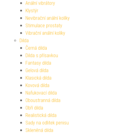
Anální vibrátory
Klystýr
Nevibrační anální kolíky
Stimulace prostaty
Vibrační anální kolíky
Dilda
Černá dilda
Dilda s přísavkou
Fantasy dilda
Gelová dilda
Klasická dilda
Kovová dilda
Nafukovací dilda
Oboustranná dilda
Obří dilda
Realistická dilda
Sady na odlitek penisu
Skleněná dilda