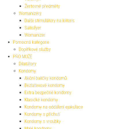
Žertovné předměty
Womanizéry
Další stimulátory na klitoris
Satisfyer
Womanizer
Pomocná kategorie
Doplňkové služby
PRO MUŽE
Dilatátory
Kondomy
Akční balíčky kondomů
Bezlatexové kondomy
Extra bezpečné kondomy
Klasické kondomy
Kondomy na oddálení ejakulace
Kondomy s příchutí
Kondomy s vroubky
Malé kondomy