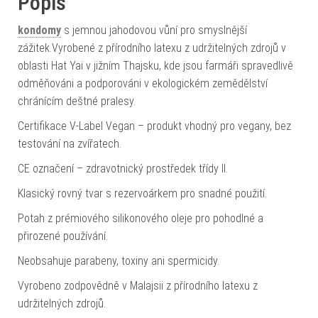
Popis
kondomy
s jemnou jahodovou vůní pro smyslnější
zážitek.Vyrobené z přírodního latexu z udržitelných zdrojů v
oblasti Hat Yai v jižním Thajsku, kde jsou farmáři spravedlivě
odměňováni a podporováni v ekologickém zemědělství
chránícím deštné pralesy.
Certifikace V-Label Vegan – produkt vhodný pro vegany, bez
testování na zvířatech.
CE označení – zdravotnický prostředek třídy II.
Klasický rovný tvar s rezervoárkem pro snadné použití.
Potah z prémiového silikonového oleje pro pohodlné a
přirozené používání.
Neobsahuje parabeny, toxiny ani spermicidy.
Vyrobeno zodpovědně v Malajsii z přírodního latexu z
udržitelných zdrojů.