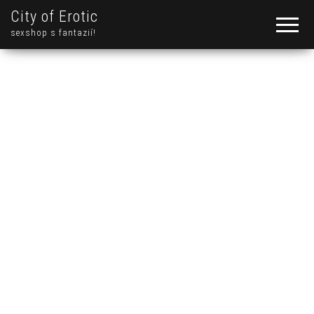
City of Erotic
sexshop s fantazií!