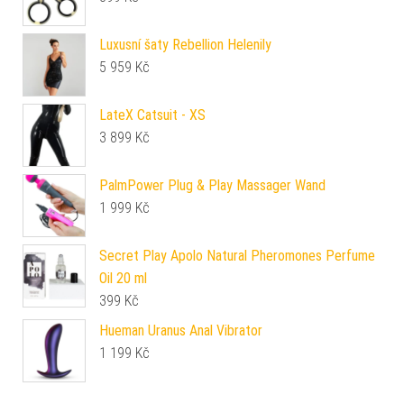
Luxusní šaty Rebellion Helenily
5 959
Kč
LateX Catsuit - XS
3 899
Kč
PalmPower Plug & Play Massager Wand
1 999
Kč
Secret Play Apolo Natural Pheromones Perfume
Oil 20 ml
399
Kč
Hueman Uranus Anal Vibrator
1 199
Kč