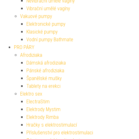
Nevibrační umělé vagíny
Vibrační umělé vagíny
Vakuové pumpy
Elektronické pumpy
Klasické pumpy
Vodní pumpy Bathmate
PRO PÁRY
Afrodiziaka
Dámská afrodiziaka
Pánské afrodiziaka
Španělské mušky
Tablety na erekci
Elektro sex
ElectraStim
Elektrody Mystim
Elektrody Rimba
Hračky s elektrostimulací
Příslušenství pro elektrostimulaci