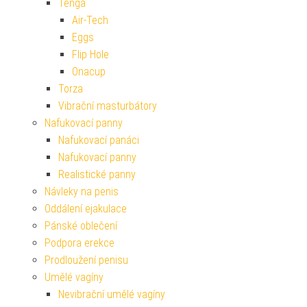
Tenga
Air-Tech
Eggs
Flip Hole
Onacup
Torza
Vibrační masturbátory
Nafukovací panny
Nafukovací panáci
Nafukovací panny
Realistické panny
Návleky na penis
Oddálení ejakulace
Pánské oblečení
Podpora erekce
Prodloužení penisu
Umělé vagíny
Nevibrační umělé vagíny