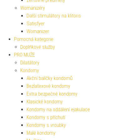
Žertovné předměty
Womanizéry
Další stimulátory na klitoris
Satisfyer
Womanizer
Pomocná kategorie
Doplňkové služby
PRO MUŽE
Dilatátory
Kondomy
Akční balíčky kondomů
Bezlatexové kondomy
Extra bezpečné kondomy
Klasické kondomy
Kondomy na oddálení ejakulace
Kondomy s příchutí
Kondomy s vroubky
Malé kondomy