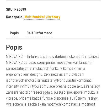
SKU:
P26699
Kategorie:
Multifunkční vibrátory
Popis
Další informace
Popis
MIREVA RC – tři funkce, jedno
ovládání
, nekonečné možnosti
MIREVA RC od beau cœur přináší inovativní kombinaci tří
samostatných stimulačních funkcí v kompaktním a
ergonomickém designu. Díky nezávislému ovládání
jednotlivých motorů si můžete vytvořit vlastní kombinaci
intenzity, rytmu i typu stimulace přesně podle aktuální nálady.
Zařízení nabízí přirážecí
pohyb
, pulzující poklepové impulzy a
vibrace, přičemž každá funkce disponuje 10 různými režimy.
Výsledkem je široká škála možných kombinací a možnost