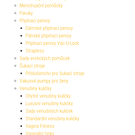
Menstruační pomůcky
Paruky
Připínací penisy
Dámské připínací penisy
Pánské připínací penisy
Připínací penisy Vac-U-Lock
Strapless
Sady erotických pomůcek
Šukací stroje
Příslušenství pro šukací stroje
Vakuové pumpy pro ženy
Venušiny kuličky
Chytré venušiny kuličky
Luxusní venušiny kuličky
Sady venušiných kuliček
Standardní venušiny kuličky
Vagina Fitness
Vaginální činky