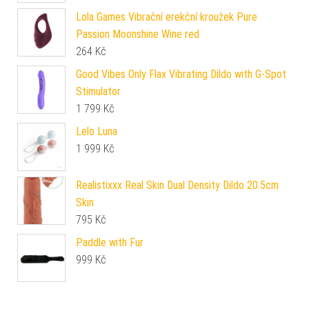
Lola Games Vibrační erekční kroužek Pure
Passion Moonshine Wine red
264
Kč
Good Vibes Only Flax Vibrating Dildo with G-Spot
Stimulator
1 799
Kč
Lelo Luna
1 999
Kč
Realistixxx Real Skin Dual Density Dildo 20.5cm
Skin
795
Kč
Paddle with Fur
999
Kč