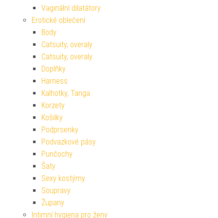
Vaginální dilatátory
Erotické oblečení
Body
Catsuity, overaly
Catsuity, overaly
Doplňky
Harness
Kalhotky, Tanga
Korzety
Košilky
Podprsenky
Podvazkové pásy
Punčochy
Šaty
Sexy kostýmy
Soupravy
Župany
Intimní hygiena pro ženy