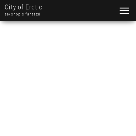
City of Erotic
sexshop s fantazií!