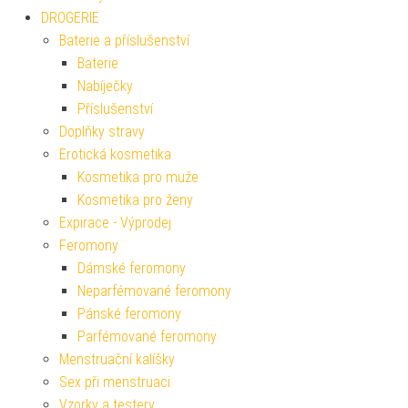
DROGERIE
Baterie a příslušenství
Baterie
Nabíječky
Příslušenství
Doplňky stravy
Erotická kosmetika
Kosmetika pro muže
Kosmetika pro ženy
Expirace - Výprodej
Feromony
Dámské feromony
Neparfémované feromony
Pánské feromony
Parfémované feromony
Menstruační kalíšky
Sex při menstruaci
Vzorky a testery