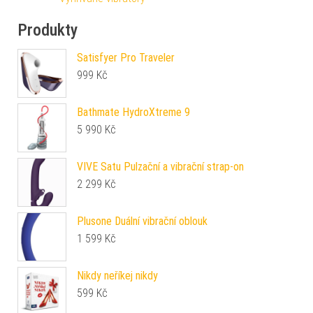
Produkty
Satisfyer Pro Traveler
999
Kč
Bathmate HydroXtreme 9
5 990
Kč
VIVE Satu Pulzační a vibrační strap-on
2 299
Kč
Plusone Duální vibrační oblouk
1 599
Kč
Nikdy neříkej nikdy
599
Kč