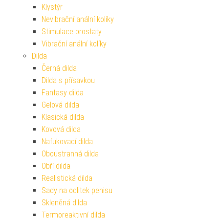
Klystýr
Nevibrační anální kolíky
Stimulace prostaty
Vibrační anální kolíky
Dilda
Černá dilda
Dilda s přísavkou
Fantasy dilda
Gelová dilda
Klasická dilda
Kovová dilda
Nafukovací dilda
Oboustranná dilda
Obří dilda
Realistická dilda
Sady na odlitek penisu
Skleněná dilda
Termoreaktivní dilda