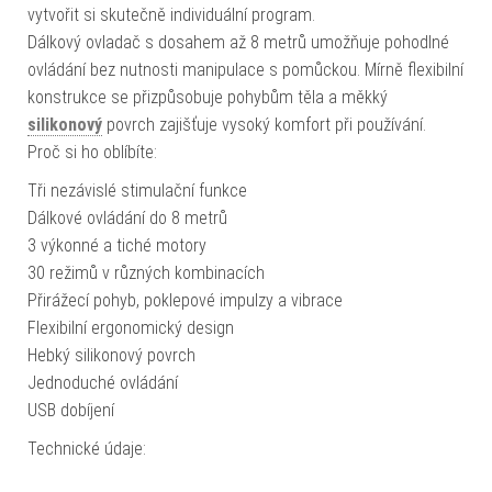
vytvořit si skutečně individuální program.
Dálkový ovladač s dosahem až 8 metrů umožňuje pohodlné
ovládání bez nutnosti manipulace s pomůckou. Mírně flexibilní
konstrukce se přizpůsobuje pohybům těla a měkký
silikonový
povrch zajišťuje vysoký komfort při používání.
Proč si ho oblíbíte:
Tři nezávislé stimulační funkce
Dálkové ovládání do 8 metrů
3 výkonné a tiché motory
30 režimů v různých kombinacích
Přirážecí pohyb, poklepové impulzy a vibrace
Flexibilní ergonomický design
Hebký silikonový povrch
Jednoduché ovládání
USB dobíjení
Technické údaje: