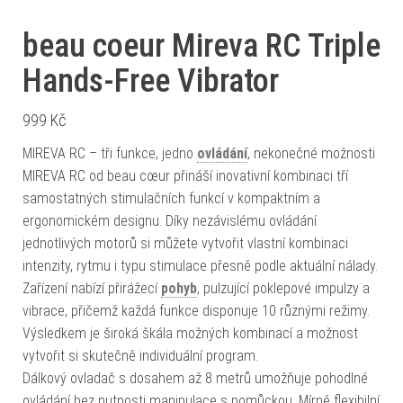
beau coeur Mireva RC Triple
Hands-Free Vibrator
999
Kč
MIREVA RC – tři funkce, jedno
ovládání
, nekonečné možnosti
MIREVA RC od beau cœur přináší inovativní kombinaci tří
samostatných stimulačních funkcí v kompaktním a
ergonomickém designu. Díky nezávislému ovládání
jednotlivých motorů si můžete vytvořit vlastní kombinaci
intenzity, rytmu i typu stimulace přesně podle aktuální nálady.
Zařízení nabízí přirážecí
pohyb
, pulzující poklepové impulzy a
vibrace, přičemž každá funkce disponuje 10 různými režimy.
Výsledkem je široká škála možných kombinací a možnost
vytvořit si skutečně individuální program.
Dálkový ovladač s dosahem až 8 metrů umožňuje pohodlné
ovládání bez nutnosti manipulace s pomůckou. Mírně flexibilní