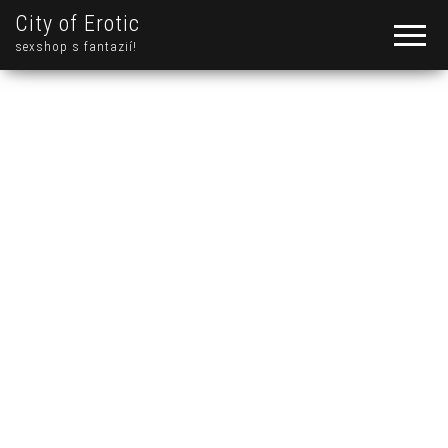
City of Erotic
sexshop s fantazií!