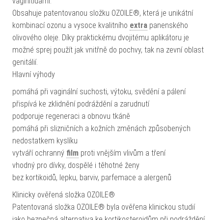
vaginitidami.
Obsahuje patentovanou složku OZOILE®, která je unikátní
kombinací ozonu a vysoce kvalitního
extra
panenského
olivového oleje. Díky praktickému dvojitému aplikátoru je
možné sprej použít jak vnitřně do pochvy, tak na zevní oblast
genitálií.
Hlavní výhody
pomáhá při vaginální suchosti, výtoku, svědění a pálení
přispívá ke zklidnění podráždění a zarudnutí
podporuje regeneraci a obnovu tkáně
pomáhá při slizničních a kožních změnách způsobených
nedostatkem kyslíku
vytváří ochranný
film
proti vnějším vlivům a tření
vhodný pro dívky, dospělé i těhotné ženy
bez kortikoidů, lepku, barviv, parfemace a alergenů
Klinicky ověřená složka OZOILE®
Patentovaná složka OZOILE® byla ověřena klinickou studií
jako bezpečná alternativa ke kortikosteroidům při podráždění