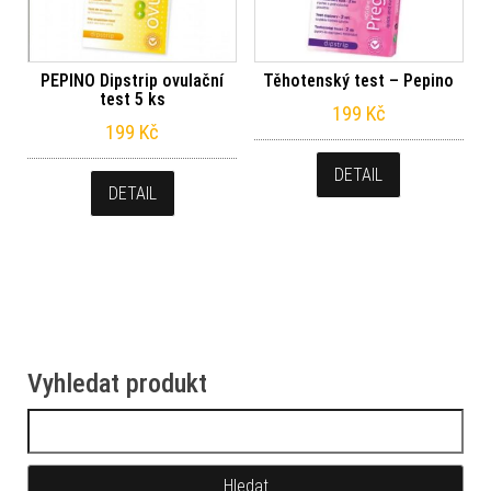
PEPINO Dipstrip ovulační
Těhotenský test – Pepino
test 5 ks
199
Kč
199
Kč
DETAIL
DETAIL
Vyhledat produkt
Vyhledávání