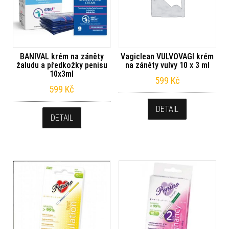
BANIVAL krém na záněty
Vagiclean VULVOVAGI krém
žaludu a předkožky penisu
na záněty vulvy 10 x 3 ml
10x3ml
599
Kč
599
Kč
DETAIL
DETAIL