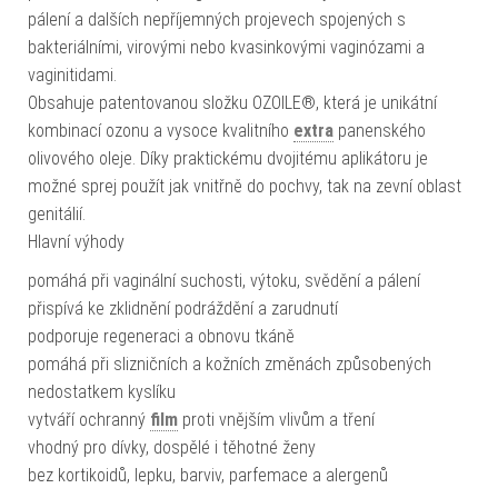
pálení a dalších nepříjemných projevech spojených s
bakteriálními, virovými nebo kvasinkovými vaginózami a
vaginitidami.
Obsahuje patentovanou složku OZOILE®, která je unikátní
kombinací ozonu a vysoce kvalitního
extra
panenského
olivového oleje. Díky praktickému dvojitému aplikátoru je
možné sprej použít jak vnitřně do pochvy, tak na zevní oblast
genitálií.
Hlavní výhody
pomáhá při vaginální suchosti, výtoku, svědění a pálení
přispívá ke zklidnění podráždění a zarudnutí
podporuje regeneraci a obnovu tkáně
pomáhá při slizničních a kožních změnách způsobených
nedostatkem kyslíku
vytváří ochranný
film
proti vnějším vlivům a tření
vhodný pro dívky, dospělé i těhotné ženy
bez kortikoidů, lepku, barviv, parfemace a alergenů