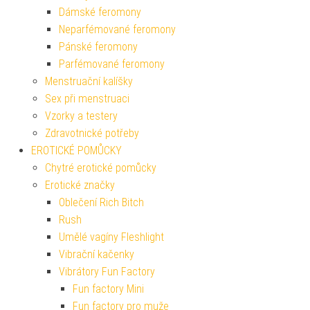
Dámské feromony
Neparfémované feromony
Pánské feromony
Parfémované feromony
Menstruační kalíšky
Sex při menstruaci
Vzorky a testery
Zdravotnické potřeby
EROTICKÉ POMŮCKY
Chytré erotické pomůcky
Erotické značky
Oblečení Rich Bitch
Rush
Umělé vagíny Fleshlight
Vibrační kačenky
Vibrátory Fun Factory
Fun factory Mini
Fun factory pro muže