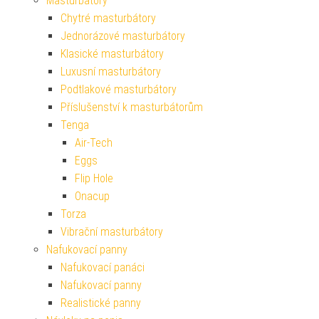
Masturbátory
Chytré masturbátory
Jednorázové masturbátory
Klasické masturbátory
Luxusní masturbátory
Podtlakové masturbátory
Příslušenství k masturbátorům
Tenga
Air-Tech
Eggs
Flip Hole
Onacup
Torza
Vibrační masturbátory
Nafukovací panny
Nafukovací panáci
Nafukovací panny
Realistické panny