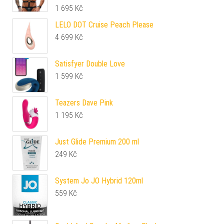
1 695
Kč
LELO DOT Cruise Peach Please
4 699
Kč
Satisfyer Double Love
1 599
Kč
Teazers Dave Pink
1 195
Kč
Just Glide Premium 200 ml
249
Kč
System Jo JO Hybrid 120ml
559
Kč