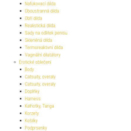
Nafukovací dilda
Oboustranná dilda
Obří dilda
Realistická dilda
Sady na odlitek penisu
Skleněná dilda
Termoreaktivní dilda
Vaginální dilatátory
Erotické oblečení
Body
Catsuity, overaly
Catsuity, overaly
Doplňky
Harness
Kalhotky, Tanga
Korzety
Košilky
Podprsenky