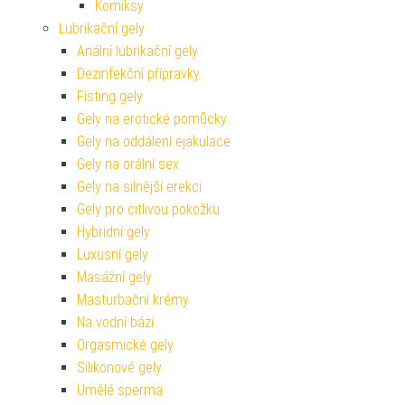
Komiksy
Lubrikační gely
Anální lubrikační gely
Dezinfekční přípravky
Fisting gely
Gely na erotické pomůcky
Gely na oddálení ejakulace
Gely na orální sex
Gely na silnější erekci
Gely pro citlivou pokožku
Hybridní gely
Luxusní gely
Masážní gely
Masturbační krémy
Na vodní bázi
Orgasmické gely
Silikonové gely
Umělé sperma