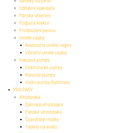
Návleky na penis
Oddálení ejakulace
Pánské oblečení
Podpora erekce
Prodloužení penisu
Umělé vagíny
Nevibrační umělé vagíny
Vibrační umělé vagíny
Vakuové pumpy
Elektronické pumpy
Klasické pumpy
Vodní pumpy Bathmate
PRO PÁRY
Afrodiziaka
Dámská afrodiziaka
Pánské afrodiziaka
Španělské mušky
Tablety na erekci