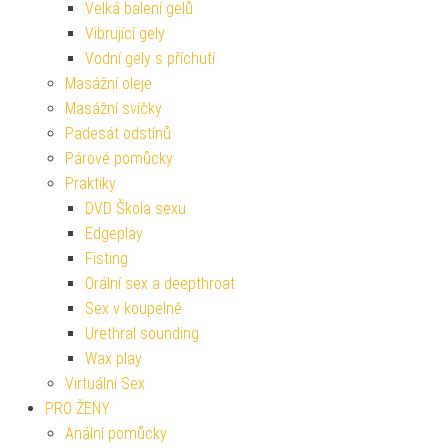
Velká balení gelů
Vibrující gely
Vodní gely s příchutí
Masážní oleje
Masážní svíčky
Padesát odstínů
Párové pomůcky
Praktiky
DVD Škola sexu
Edgeplay
Fisting
Orální sex a deepthroat
Sex v koupelně
Urethral sounding
Wax play
Virtuální Sex
PRO ŽENY
Anální pomůcky