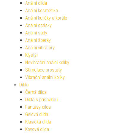
Anální dilda
Anální kosmetika
Anální kuličky a korále
Anální ocásky
Anální sady
Anální šperky
Anální vibrátory
Klystýr
Nevibrační anální kolíky
Stimulace prostaty
Vibrační anální kolíky
Dilda
Černá dilda
Dilda s přísavkou
Fantasy dilda
Gelová dilda
Klasická dilda
Kovová dilda